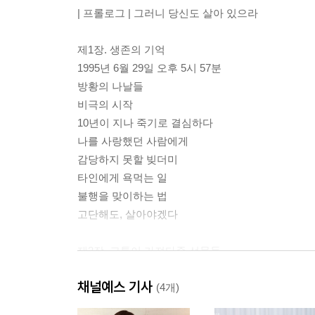
| 프롤로그 | 그러니 당신도 살아 있으라
제1장. 생존의 기억
1995년 6월 29일 오후 5시 57분
방황의 나날들
비극의 시작
10년이 지나 죽기로 결심하다
나를 사랑했던 사람에게
감당하지 못할 빚더미
타인에게 욕먹는 일
불행을 맞이하는 법
고단해도, 살아야겠다
제2장. 고통이 가져다준 선물들
혼자 만드는 천국은 없다
채널예스 기사
벼랑 끝에서 붙잡혀버린 손
(4개)
슬프지 않던 모든 날이 행복이었음을