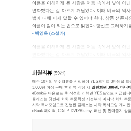
게 굴까요?” 나는 말했다. 대부분의 사람들은 자신
아픔을 이해하게 된 사람은 어둠 속에서 빛이 아닌
집필까지 장장 3년에 가까운 시간이 걸렸다. “완
그렇고, 우리 모두 그럴 수 있다고. 반대로 알면 그럴
변화했다는 걸 아프게 깨달았다. 이때 비극의 역사
구름까지 전부 어제 일처럼” 또렷하게 기억나는 바
말해야겠다. 이게 어떤 슬픔이고 고통인지 사람들이
법에 대해 이제 말할 수 있어야 한다. 삼풍 생존자
포기하지 않고 써내려가 결국에는 마침표를 찍었다
아픔이 길이 되는 법으로 읽힌다. 당신도 그러하기를
고통스러워도 계속 글을 썼던 이유는 단 하나다. 살
---「상처가 상처를 끌어안을 때」중에서
- 백영옥 (소설가)
이름을 바꾸어가며 우리 사회에 나타났다. 특히 저자
사건을 기점으로 ‘세상은 생존자가 침묵하는 딱 그만
아픔을 이해하게 된 사람은 어둠 속에서 빛이 아닌
그는 자신이 겪은 불행이 우리 사회에서 반복되지
변화했다는 걸 아프게 깨달았다. 이때 비극의 역사
타인의 고통을 보듬는다. 또 다른 참사를 겪은 유
법에 대해 이제 말할 수 있어야 한다. 삼풍 생존자
않고 타인을 껴안는 빛으로 승화시키는 그의 태도는
아픔이 길이 되는 법으로 읽힌다. 당신도 그러하기를
회원리뷰
(59건)
- 백영옥 (소설가)
매주 10건의 우수리뷰를 선정하여 YES포인트 3만원을 드
3,000원 이상 구매 후 리뷰 작성 시
일반회원 300원, 마니아
eBook은 다운로드 후 작성한 리뷰만 YES포인트 지급됩니
클래스는 첫번째 회차 주문확정 시점부터 마지막 회차 주문
사락 독서모임으로 진행된 클래스는 사락 독서모임 게시판
eBook 페이백, CD/LP, DVD/Blu-ray, 패션 및 판매금