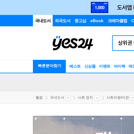
국내도서
외국도서
중고샵
eBook
크레마클럽
C
빠른분야찾기
베스트
신상품
이벤트
바이백
매
웰컴
국내도서
사회 정치
사회비평/비판