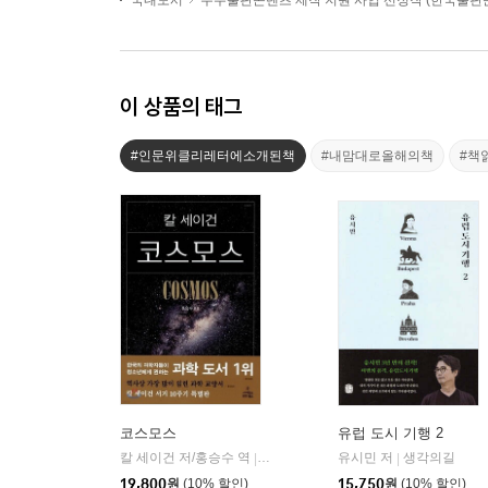
국내도서
우수출판콘텐츠 제작 지원 사업 선정작 (한국출
이 상품의 태그
#인문위클리레터에소개된책
#내맘대로올해의책
#책
코스모스
유럽 도시 기행 2
칼 세이건 저/홍승수 역
사이언스북스
유시민 저
생각의길
|
|
19,800
원
(10% 할인)
15,750
원
(10% 할인)