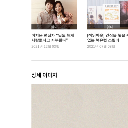
숨지 않기, 침묵하지 않기, 기록하기
무례하지 않게 온기를 전하는 법
담백하게 위로하는 마음
서로에게 기꺼이 기대면 안 될까
읽다
읽다
이지은 편집자 “밀도 높게
[책읽아웃] 긴장을 놓을 
사랑했다고 자부한다”
없는 북유럽 스릴러
제3장. 익숙한 비극 사이에서 건져 올린, 인간이라
2021년 12월 03일
2021년 07월 08일
나한테 왜 이런 일이 생겼을까
타인을 안다는 착각
위로는 행동이다
정신과 치료를 받는 일에 대하여
상세 이미지
다시 배워나가는 일상
밥 먹고 다니라는 말
제4장. 상처가 상처를 끌어안을 때
삼풍과 세월호
상갓집 앞에서 옷깃을 여미는, 최소한의 배려
용서의 무게