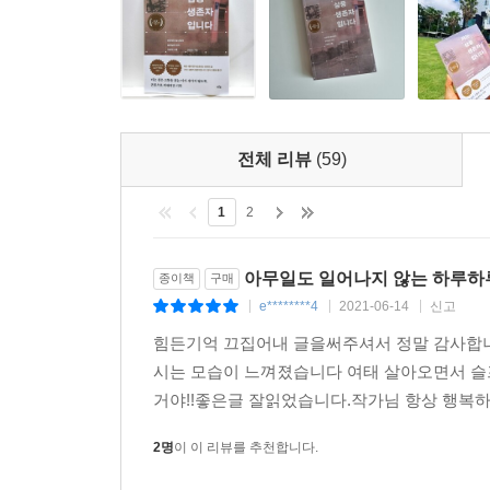
전체 리뷰
(59)
1
2
아무일도 일어나지 않는 하루하
종이책
구매
e********4
2021-06-14
신고
|
|
|
힘든기억 끄집어내 글을써주셔서 정말 감사합니
시는 모습이 느껴졌습니다 여태 살아오면서 슬
거야!!좋은글 잘읽었습니다.작가님 항상 행복
2명
이 이 리뷰를 추천합니다.