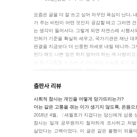
요즘은 글을 더 잘 쓰고 싶어 자꾸만 욕심이 난다. 
가 주는 비탄이 어떤 것인지 공감할 테고 그러면 건
는 생각이 들어서다. 그렇게 되면 자연스레 시행사
인허가 기준을 확실히 세우고, 국가기관은 재난 대
판결을 지금보다 더 신중한 자세로 내릴 테니까. 
된다 해도 나쁜 일은 하지 말아야 하는 게 사람이고
코 등가교환할 수 있는 게 아니라는 사실을 알게 될
---「제1장_생존의 기억」중에서
출판사 리뷰
지금 앓고 있는 불안과 우울이 전부 ‘삼풍 사고’에
그 사고를 통해 원 없이 망가질 수 있는 필요충분조
사회적 참사는 개인을 어떻게 망가뜨리는가?
지의 개인적인 경험, 유전적 성향이나 기질, 가치
더는 같은 고통을 겪는 이가 생기지 않도록, 온몸으
그 일에 더는 억울하지 않다. 하지만 누군가 내게 
2018년 4월, 〈세월호가 지겹다는 당신에게 삼풍
하게 대답해줄 수 있다. 그렇다. 그런 일을 겪는다고 
참사는 일개 공무원까지 철저하게 조사하고 처벌
로 내 세계관은 완벽하게 뒤바뀌었다고, 그런 이유
살았다는 고백이었다. 이 글은 같은 불행이 되풀
두 번 다시 우리 사회에서 되풀이되지 말아야 한다고