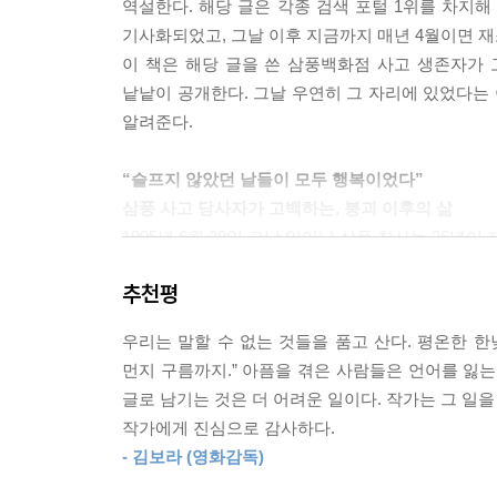
역설한다. 해당 글은 각종 검색 포털 1위를 차지해 
---「제2장. 고통이 가져다준 선물들」중에서
기사화되었고, 그날 이후 지금까지 매년 4월이면 재
이 책은 해당 글을 쓴 삼풍백화점 사고 생존자가 
나는 차가워 봐서 따뜻한 것을 알고, 어두워 봐서 밝
낱낱이 공개한다. 그날 우연히 그 자리에 있었다는
다 일어나 벽을 치고 흐느낄 정도로 불행해 봐서, 
알려준다.
무도 선명해서, 행복도 불행처럼 어느 날 갑자기 창
스며들었다. 그러니까 행복은 생각만큼 대단한 게 아
“슬프지 않았던 날들이 모두 행복이었다”
오면서 슬프지 않았던 모든 날이 전부 행복한 날들
삼풍 사고 당사자가 고백하는, 붕괴 이후의 삶
---「제2장. 고통이 가져다준 선물들」중에서
1995년 6월 29일 그날 일어난 삼풍 참사는 26
사회적 참사의 당사자가 된 심정뿐 아니라 친아버지
나한테 그런 일이 왜 일어났는지에 대한 해답은 찾지
추천평
작은 사건들은 번번이 돌부리가 되어 그를 넘어뜨
상 누구도 겪으면 안 된다는 사실을. 그리고 박완서
불행으로 얻어낸 것들에 주목한 결과다. 그는 “그 
전혀 없다는 사실까지도. 종교에 의지하니 예전처럼
우리는 말할 수 없는 것들을 품고 산다. 평온한 한
행복이었다”고 서술한다. 수많은 비극 안에서도 기
해도 뒤에서 던지는 돌을 피할 길이 없다. 그러니 
먼지 구름까지.” 아픔을 겪은 사람들은 언어를 잃는
지난한 삶이라 해도 기꺼이 살아볼 만하다는 용기를
는 살 수 없다. 그러니 인간은 공동체 안에서 유기
글로 남기는 것은 더 어려운 일이다. 작가는 그 일
---「제3장_익숙한 비극 사이에서 건져 올린, 인
작가에게 진심으로 감사하다.
“한 사람이라도 제 글에 위로받을 수 있다면, 피를 
- 김보라 (영화감독)
1995년 사고와 함께 봉인한 기억을 기어코 끄집어
얼마 전 우연히 한 학생이 인터뷰를 요청해왔다. 학
이 책은 딴지일보 포털 사이트에 연재했던 〈저