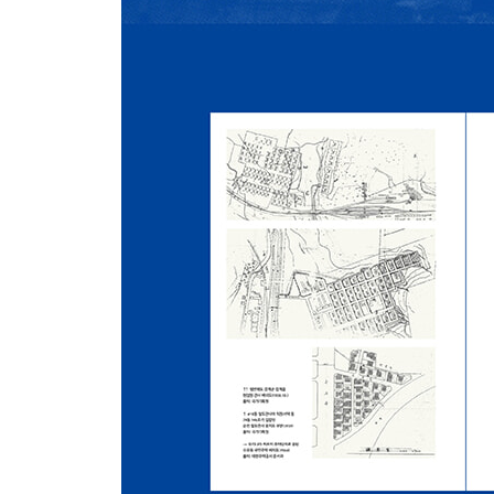
이태원과 한남동의 외인주택 / 부산의 외인주택 /
힐탑외인아파트 / 야외수영장이 설치된 한강외인아파트
13. 상가주택 1958
서울의 풍경을 바꾼 사람들 / 공병단과 시범상가주택
「#3 시범상가주택 인계서」 / 서울형 건축에서 
『한국주택 유전자 2』
1. 종암아파트 · 개명아파트 1958 · 1959
단지아파트의 맹아 종암아파트 / 단순 핵가족을 위한
2. 국민주택 1959
평화촌이라 불린 불광동 국민주택지 / 속속 준공된 서
국민주택
3. 마포아파트 1962 · 1964