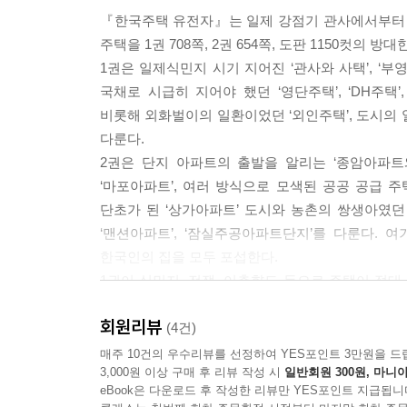
『한국주택 유전자』는 일제 강점기 관사에서부터 
주택을 1권 708쪽, 2권 654쪽, 도판 1150컷의 
1권은 일제식민지 시기 지어진 ‘관사와 사택’, ‘부영
국채로 시급히 지어야 했던 ‘영단주택’, ‘DH주택’, 
비롯해 외화벌이의 일환이었던 ‘외인주택’, 도시의 얼
다룬다.
2권은 단지 아파트의 출발을 알리는 ‘종암아파트
‘마포아파트’, 여러 방식으로 모색된 공공 공급 주택
단초가 된 ‘상가아파트’ 도시와 농촌의 쌍생아였
‘맨션아파트’, ‘잠실주공아파트단지’를 다룬다. 여
한국인의 집을 모두 포섭한다.
1권이 식민지, 전쟁, 이촌향도 등으로 주택이 절대
전국의 풍경이 어떤 경로를 통해 지금의 모습으로 
회원리뷰
(4건)
처음 공개되는 문헌과 사진, 도면
매주 10건의 우수리뷰를 선정하여 YES포인트 3만원을 드
3,000원 이상 구매 후 리뷰 작성 시
일반회원 300원, 마니아
eBook은 다운로드 후 작성한 리뷰만 YES포인트 지급됩니
이 책에는 처음 공개되는 행정 및 외교 문서, 