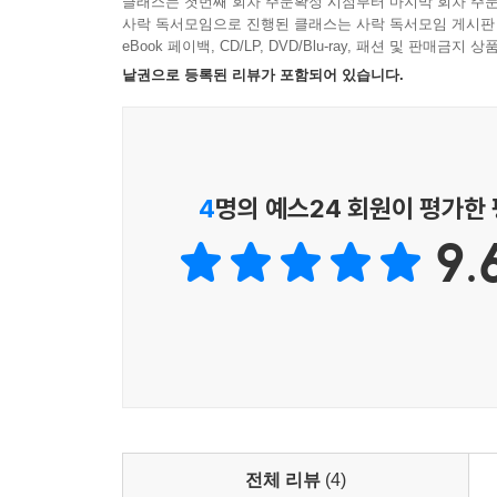
클래스는 첫번째 회차 주문확정 시점부터 마지막 회차 주문
서울역사박물관, 미국문서기록관리청를 비롯한 여러
사락 독서모임으로 진행된 클래스는 사락 독서모임 게시판
현대사를 재구성해냈다. 전체 이미지의 80퍼센
eBook 페이백, CD/LP, DVD/Blu-ray, 패션 및 판매금
아카이브이다.
낱권으로 등록된 리뷰가 포함되어 있습니다.
현대사와 건축사의 공백을 메우다
그 동안 한국 현대 건축사는 김수근과 김중업 등
4
명의 예스24 회원이 평가한
산업화에 대응하는 위생적이고 합리적인 주택의 대
9.
결과 일상생활을 영위하는 보통 사람들의 공동주
시도다.
독재권력과 대항문화는 20세기 한국의 사회와 문화
비교적 소홀히 다루어져 왔다. 이 책은 조선총독
주택들의 면모를 구체적인 도면과 사진을 통해 소개
집들이 오래 살아남아 오늘날로 이어지는지를 하나
조선주택영단, 대한주택영단, 대한주택공사, 그리고
세계에서 가장 많은 주택을 공급한 회사는 ‘대한주
전체 리뷰
(4)