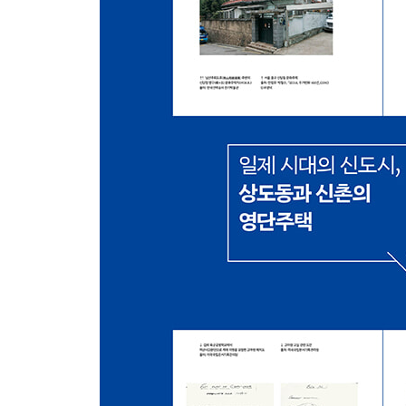
상가아파트의 등장 배경과 원론적 의미 / 1967~1
전형
8. 시민아파트 1969
시민아파트의 출현과 정치적 배경 / 범정부 사업 6
중산층아파트 / 시책형 아파트, 서울 시민아파트를 
9. 맨션아파트 1970
한강맨션아파트의 아이러니 / 매립지에 세워진 한강맨
겹쳐 64평, 옆으로 늘려 60평 / 강남시대의 서막과 
10. 새마을주택 · 불란서주택 1972 · 1976
새마을운동과 농촌주택 표준설계 / 불란서주택으로 불
11. 잠실주공아파트단지 1975~1978
도시 스케일과 근린주구 / 블록별 주거동 배치 방식
옥외수영장과 총안, 그리고 곤돌라 / 잠실주공아파