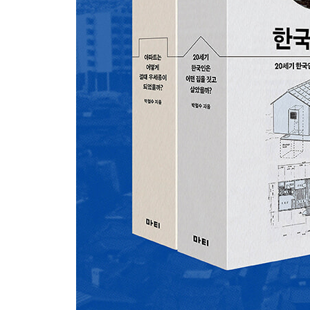
8. 전재민 · 난민 주택 1946
제1의 아파트 채운장아파트 / 신당동 경성 문화촌 
한국전쟁 후 난민주택 / 전쟁고아를 위한 고아원 / 미
9. UNKRA주택, ICA주택 그리고 AID주택 1953
긴급 구호의 성격이 강했던 UNKRA주택 / 원조 
지은 AID아파트
10. 재건주택과 희망주택 1953~1954
전후 사정이 고스란히 담긴 이름 재건주택과 후생주택 /
12평형과 20평형의 희망주택
11. 부흥주택 1957
‘재건’과 ‘희망’ 다음엔 ‘부흥’ / 주택건설5개년
사태
12. 외인주택 1957