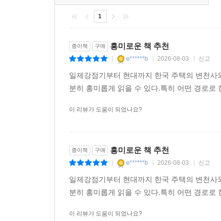
1
세계에서 주택을 가장 많이 공급한 회사로 꼽히는 
해방 후 ‘적산’으로 분류되었던 조선주택영단은 
대한주택공사로 거듭나 2009년 한국토지주택공사
흥미로운 책 추천
종이책
구매
대한주택공사는 벽돌조차 국내에서 생산하지 못
e******b
2026-08-03
신고
|
|
|
대량으로 공급할 수 있었던 유일한 회사로, 아파트
일제강점기부터 현대까지 한국 주택의 변천사와
남긴 물리적 흔적을 다룬 책은 전무한 실정이다. 
분히 흥미롭게 읽을 수 있다.특히 어떤 경로로
지어왔는지 곳곳에서 서술하는 『한국주택 유전자』는
이 리뷰가 도움이 되었나요?
『한국주택 유전자』가 최초로 발굴한 주제와 쟁점
이 책은 처음 발굴해 공개한 자료로 기존 이해의 폭
흥미로운 책 추천
종이책
구매
─ 한국인 최초의 현대 건축가 박길룡의 나진부영주
e******b
2026-08-03
신고
|
|
|
─ 오늘날 시영주택으로 부를 수 있는 부영주택을
일제강점기부터 현대까지 한국 주택의 변천사와
‘공동장옥’이라는 명칭을 부여했다는 점을 실증적으
분히 흥미롭게 읽을 수 있다.특히 어떤 경로로
─ ‘양옥’과 ‘아파트’의 원형이라 할 수 있는 193
신당동 ‘앵구문화주택지’ 사진을 최초로 공개.
이 리뷰가 도움이 되었나요?