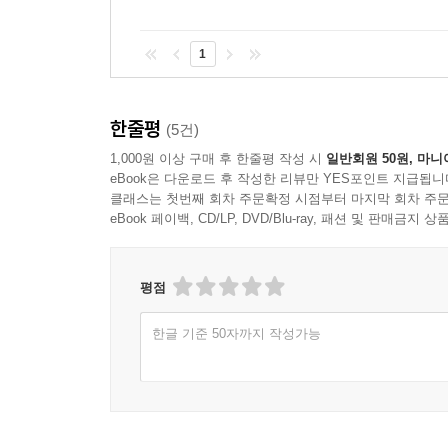
보급되었던 다양한 유형의 서민아파트 등을 최초로 
1
새로운 연구와 창작을 기다리며
한줄평
저자는 『한국주택 유전자』에서 무언가를 단정하기
(5건)
연구를 기대한다고 말한다. 25개 장 각각이 별도
1,000원 이상 구매 후 한줄평 작성 시
일반회원 50원, 마니
eBook은 다운로드 후 작성한 리뷰만 YES포인트 지급됩니
시절의 아파트를 더 깊게 살핀 『경성의 아파트』(도
클래스는 첫번째 회차 주문확정 시점부터 마지막 회차 주문
문화를 살피는 이 책은 각종 창작물의 배경 설정을
eBook 페이백, CD/LP, DVD/Blu-ray, 패션 및 판매금
주택보다 더 분명한 배경은 없고, 이 책만큼 포괄적
평점
한글 기준 50자까지 작성가능