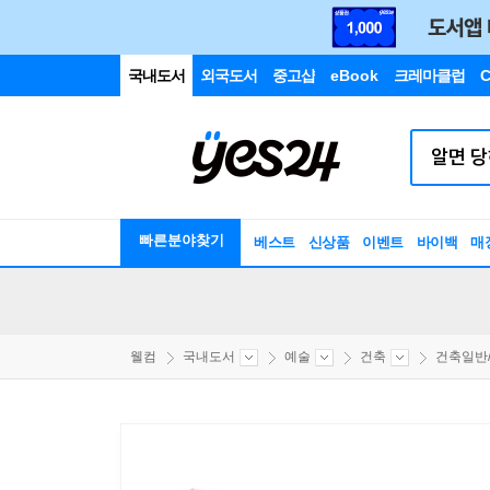
국내도서
외국도서
중고샵
eBook
크레마클럽
C
빠른분야찾기
베스트
신상품
이벤트
바이백
매
웰컴
국내도서
예술
건축
건축일반