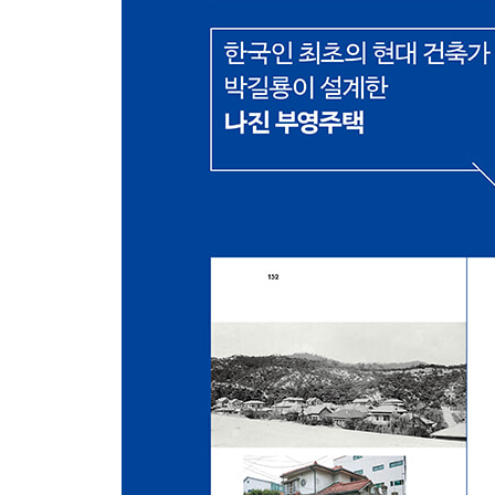
마포아파트의 이데올로기 / 최초의 계획 / 아파트 신
1962년 1차 준공 / 단지 탄생과 서구식 생활방식 
4. 공영주택 · 민영주택 · 시영주택 1963
「공영주택법」 제정과 서울시 행정구역 확대 / 두
민영주택 / 산업은행 표준설계 민영주택과 건축가의
5. 시험주택 1963
’63 시험주택 건설사업 / 수유리 시험주택 A~F
6. 서민아파트 1964 ~ 1970
주택공사의 도화동아파트와 서울시의 창신동아파트 
어린이놀이터가 있던 홍제동아파트 / 도시에서 물
채택한 연희동아파트 / 대단위 단지 개발의 교두보
기폭제 공무원아파트 / 1960년대의 아파트와 대
7. 상가아파트 1967