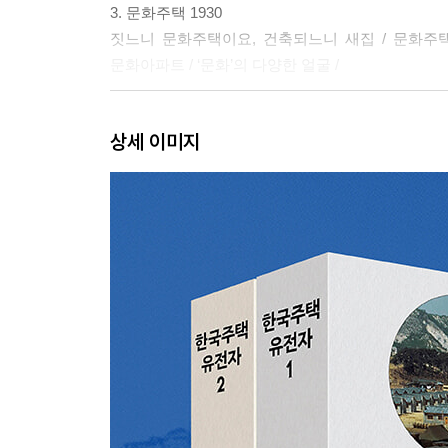
3. 문화주택 1930
짓느니 문화주택이요, 건축되느니 새집 / 문화주택
문화아파트 / ‘문화’의 다양한 얼굴 /
4. ‘아파-트’ 1930
상세 이미지
1920년대 일본에서의 아파트 논의와 진단 / 1930
5. 도시한옥 1935
정세권의 건양사와 도시한옥 / 1930년대 부동산 가
6. 영단주택 1941
조선주택영단의 탄생 / 영단주택=기설주택⊆공영주
대한주택공사 설립 이전의 영단주택
7. DH주택 1945
미군의 점령과 그 가족들의 이주 / 미군기지 안팎의 