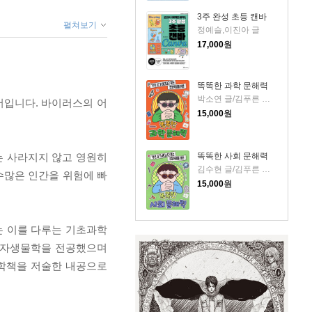
3주 완성 초등 캔바
펼쳐보기
정예슬,이진아 글
17,000
원
똑똑한 과학 문해력
박소연 글/김푸른 그림
서입니다. 바이러스의 어
15,000
원
는 사라지지 않고 영원히
똑똑한 사회 문해력
김수현 글/김푸른 그림
수많은 인간을 위험에 빠
15,000
원
는 이를 다루는 기초과학
 분자생물학을 전공했으며
과학책을 저술한 내공으로