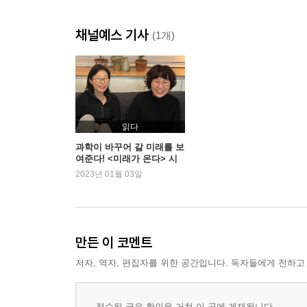
채널예스 기사
(1개)
읽다
과학이 바꾸어 갈 미래를 보
여준다! <미래가 온다> 시
리즈
2023년 01월 03일
만든 이 코멘트
저자, 역자, 편집자를 위한 공간입니다. 독자들에게 전하고
접수된 글은 확인을 거쳐 이 곳에 게재됩니다.