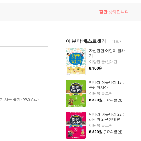
절판
상태입니다.
이 분야 베스트셀러
더보기
자신만만 어린이 말하
기
이향안 글/신대관 그림
8,960
원
먼나라 이웃나라 17 :
동남아시아
이원복 글그림
사용 불가) /PC(Mac)
8,820
원
(10% 할인)
먼나라 이웃나라 22 :
러시아 2 근현대 편
이원복 글그림
8,820
원
(10% 할인)