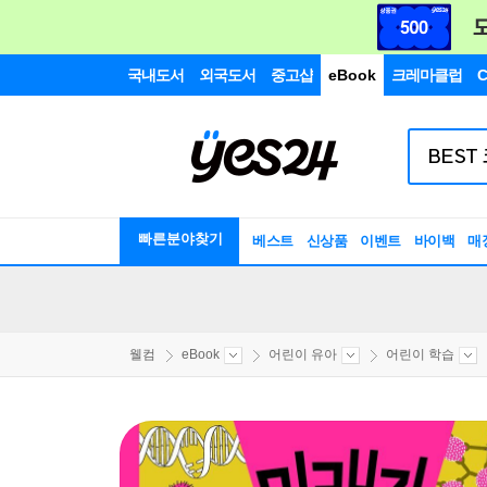
국내도서
외국도서
중고샵
eBook
크레마클럽
C
빠른분야찾기
베스트
신상품
이벤트
바이백
매
웰컴
eBook
어린이 유아
어린이 학습