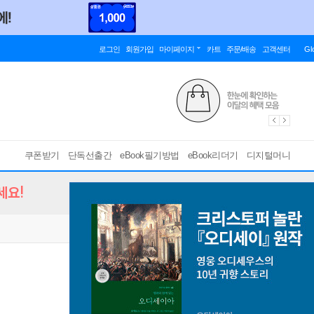
로그인
회원가입
마이페이지
카트
주문/배송
고객센터
Gl
쿠폰받기
단독선출간
eBook필기방법
eBook리더기
디지털머니
세요!