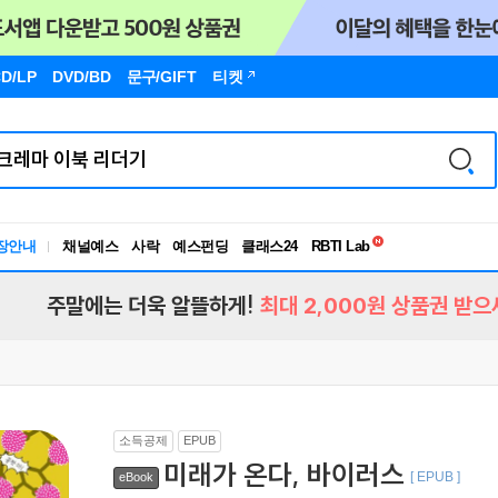
D/LP
DVD/BD
문구
/GIFT
티켓
독서유형검사
RBTI Lab
장안내
채널예스
사락
예스펀딩
클래스24
독서유형검사
주말에는 더욱 알뜰하게!
최대 2,000원 상품권 받으
소득공제
EPUB
미래가 온다, 바이러스
[ EPUB ]
eBook