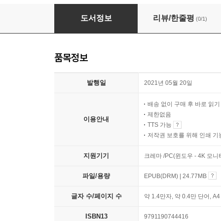
미래가 온다, 바이러스
도서정보
리뷰/한줄평
(0/1)
품목정보
발행일
2021년 05월 20일
배송 없이 구매 후 바로 읽
제한없음
이용안내
TTS 가능
저작권 보호를 위해 인쇄 기
지원기기
크레마 /PC(윈도우 - 4K 모
파일/용량
EPUB(DRM) | 24.77MB
글자 수/페이지 수
약 1.4만자, 약 0.4만 단어, A
ISBN13
9791190744416