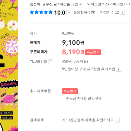
김성화
,
권수진 글 / 이강훈 그림
저
와이즈만북스(와이즈만 BOO
10.0
회원리뷰(
1
건)
판매지수 12
정가
9,100원
9,100
원
판매가
8,190
원
쿠폰혜택가
쿠폰받기
YES포인트
450원 (5% 적립)
5만원이상 구매 시 2천원 추가적립
추가혜택쿠폰
쿠폰받기
주문금액대별 할인쿠폰
결제혜택
카드/간편결제 혜택을 확인하세요