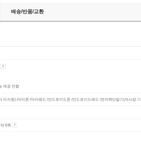
배송/반품/교환
기
능 제공 안함
니터 미지원) /아이폰 /아이패드 /안드로이드폰 /안드로이드패드 /전자책단말기(저사양 기기 
4 약 9쪽