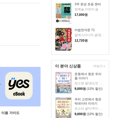
3주 완성 초등 캔바
정예슬,이진아 글
17,000
원
마법천자문 71
알에스미디어 글/정수영 그림/강용철 감수
12,720
원
이 분야 신상품
더보기
운동에서 찾은 우리
몸 이야기
정소영 글/권도언 그림
9,000
원
(10% 할인)
우리 고전에서 찾은
빅데이터 이야기
유소라 글/이주미 그림
ok 이용 가이드
9,000
원
(10% 할인)