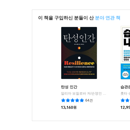
이 책을 구입하신 분들이 산
분야 연관 책
탄성 인간
습관은
알리아 보질로바 저/손영인 역
피카(FIKA)
홋타 
|
64건
13,160
원
12,9