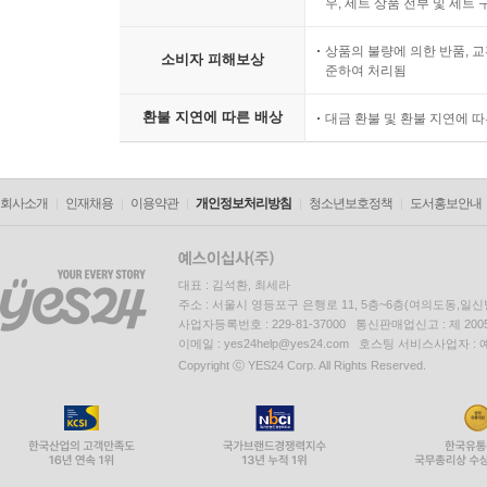
우, 세트 상품 전부 및 세트
상품의 불량에 의한 반품, 교
소비자 피해보상
준하여 처리됨
환불 지연에 따른 배상
대금 환불 및 환불 지연에 
회사소개
인재채용
이용약관
개인정보처리방침
청소년보호정책
도서홍보안내
대표 : 김석환, 최세라
주소 : 서울시 영등포구 은행로 11, 5층~6층(여의도동,일신
사업자등록번호 : 229-81-37000 통신판매업신고 : 제 200
이메일 : yes24help@yes24.com 호스팅 서비스사업자 :
Copyright ⓒ YES24 Corp. All Rights Reserved.