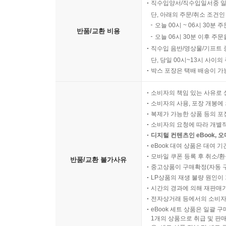
직수입양서/직수입일서중 일
단, 아래의 주문/취소 조건인
오늘 00시 ~ 06시 30분 
반품/교환 비용
오늘 06시 30분 이후 주문
직수입 음반/영상물/기프트 
단, 당일 00시~13시 사이
박스 포장은 택배 배송이 가
소비자의 책임 있는 사유로 
소비자의 사용, 포장 개봉에 
복제가 가능한 상품 등의 포장을 
소비자의 요청에 따라 개별
디지털 컨텐츠인 eBook, 
eBook 대여 상품은 대여 기
모바일 쿠폰 등록 후 취소/환
반품/교환 불가사유
중고상품이 구매확정(자동 
LP상품의 재생 불량 원인이 기
시간의 경과에 의해 재판매가
전자상거래 등에서의 소비자
eBook 세트 상품은 일괄 
1개의 상품으로 취급 및 판매