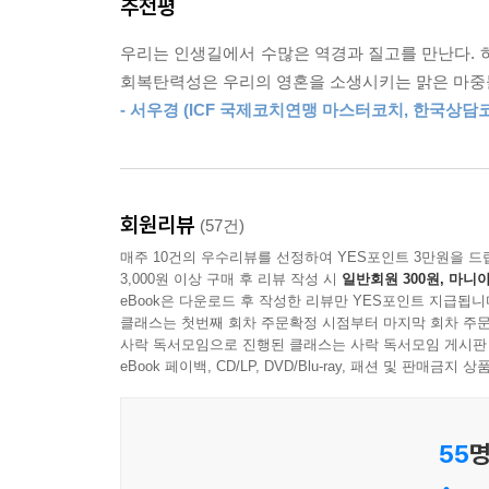
추천평
쉽고, 간단하고, 효과적인
아들이기 전까지는 쳇바퀴에서 계속 맴돌기 때문에 
화복탄력성 가이드
--- p.116~117
우리는 인생길에서 수많은 역경과 질고를 만난다. 
회복탄력성은 우리의 영혼을 소생시키는 맑은 마중
게일 가젤 박사는 전문적인 의학적 통찰력, 사람
‘잠시 멈춤’은 효과적으로 자기 자신을 조절해 감정 
- 서우경 (ICF 국제코치연맹 마스터코치, 한국상담
자타공인 회복탄력성 전문가다. 그는 극심한 스트
이 된다. 스스로에게 다음과 같이 일깨워주는 공간을
효과를 거두어 ‘의사들의 의사’로 인정받았다.
것이다. 지금의 사고와 행동을 끊고 그 안에 진짜 
가젤 박사는 풍부한 경험과 지식을 바탕으로 회
모드로 삶을 운행할 때가 많다. 잠시 멈춤은 자동 
현학적이고 학술적인 책들과는 달리 대중 독자의 눈
인다.
회원리뷰
(57건)
아니라, 삶의 어려움을 극복할 수 있는 현실적 대안
--- p.144~145
매주 10건의 우수리뷰를 선정하여 YES포인트 3만원을 드
유연성, 끈기, 자기조절, 긍정성, 자기돌봄)로 명
3,000원 이상 구매 후 리뷰 작성 시
일반회원 300원, 마니아
충분히 키울 수 있다.
낙관주의가 회복탄력성에 좋다는 사실은 논란의 여
eBook은 다운로드 후 작성한 리뷰만 YES포인트 지급됩니
이 책에서는 이해를 돕기 위해 실제 인물의 인생
클래스는 첫번째 회차 주문확정 시점부터 마지막 회차 주문
끈다. 7만여 명의 간호사를 대상으로 조사한 결과,
사락 독서모임으로 진행된 클래스는 사락 독서모임 게시판
우울증에 시달리는 대학생, 갑자기 해고 통보를 받은
환 가족력이 있는 사람들 가운데 긍정적 관점을 가진
eBook 페이백, CD/LP, DVD/Blu-ray, 패션 및 판매금
내담자들의 다양한 이야기를 한데 모았다.
도 있다. 낙관적인 사람이 비관적인 사람에 비해 심
무엇보다 이 책은 효과적이고 실용적이다. 6가지 
의 매출 실적, 운동선수의 부상 회복 속도와도 비례
회복탄력성 훈련법’이 제시되어 있다. 열린 하늘 명상
--- p.167~168
55
명
마음챙김 훈련까지 다양하다. 누구나 자신에게 적합