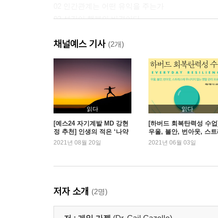
02 인간관계는 어떤 유익을 주는가
03 섬김이 행복의 비결이다
핵심 정리
채널예스 기사
(2개)
3장 유연성(Flexibility)
01 유연성을 키우려면
02 세상의 모든 것은 변한다
03 관점을 바꾸면 사고가 유연해진다
핵심 정리
읽다
읽다
[예스24 자기계발 MD 강현
[하버드 회복탄력성 수업
정 추천] 인생의 적은 ‘나약
우울, 불안, 번아웃, 스
4장 끈기(Perseverance)
함’ 멘탈을 단단히!
스에 무너지지 않는 멘탈
2021년 08월 20일
2021년 06월 03일
01 끈기를 키우려면
리 프로젝트
02 목표가 인생의 더 큰 목적에 부합하는가
03 끈기를 가지려면 계획은 구체적으로
04 현실을 있는 그대로 받아들이자
저자 소개
(2명)
핵심 정리
5장 자기조절(Self-Regulation)