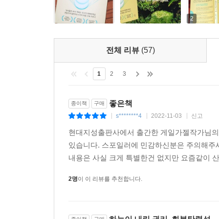
2
전체 리뷰
(57)
1
2
3
좋은책
종이책
구매
s********4
2022-11-03
신고
|
|
|
현대지성출판사에서 출간한 게일가젤작가님의 하
있습니다. 스포일러에 민감하신분은 주의해주세
내용은 사실 크게 특별한건 없지만 요즘같이 산
2명
이 이 리뷰를 추천합니다.
종이책
구매