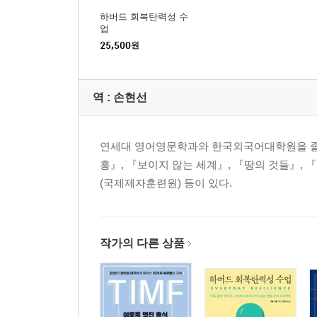
8장 회복탄력성은 마라톤이다
하버드 회복탄력성 수
01 한 발 한 발 앞으로 나아가자
업
02 마라톤을 끝까지 완주하려면
25,500
원
03 마치며
도움이 될 만한 자료
역 :
손현선
참고문헌
감사의 말
연세대 영어영문학과와 한국외국어대학원을 졸업
흥』, 『보이지 않는 세계』, 『땅의 것들』,
(국제제자훈련원) 등이 있다.
작가의 다른 상품