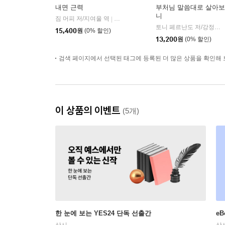
내면 근력
부처님 말씀대로 살아보
니
짐 머피 저/지여울 역
윌북(willbook)
|
토니 페르난도 저/강정선 역
15,400
원
(0% 할인)
13,200
원
(0% 할인)
검색 페이지에서 선택된 태그에 등록된 더 많은 상품을 확인해 
이 상품의 이벤트
(5개)
한 눈에 보는 YES24 단독 선출간
e
상시
상