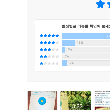
자기돌봄은 나만을 위한 일이 아니다. 나를 돌볼 줄 
뇌과학으로 입증된
의사, 간호사 등 타인을 돌보는 이들에게 자기돌봄
회복탄력성 훈련법
용한 다음 다른 사람의 산소마스크 착용을 도우라는
어떤 특정한 활동일 수도 있고 그냥 좋은 책을 읽거
회복탄력성 계발이라고 하면 ‘정신승리’ 정도의 뜬구
별점별로 리뷰를 확인해 보세
최근 뇌과학자들은 뇌가 스스로 자신의 기능을 
--- p.179
7
여겨졌지만 실상은 정반대로 드러났다. 뇌의 구조와 
18%
이 책에 나오는 다양한 회복탄력성 훈련법의 과학적
4%
새로운 것을 학습하고 실행하고 반복하면 뇌에서 
0%
일어나면 뉴런의 연결과 조직화는 더욱 강해지는 
7%
중요한 개념이다.
인생에는 피하기 어려운 역경과 시련이 있지만, 
회복탄력성은 진짜 현실이 될 수 있다. 이미 지나간