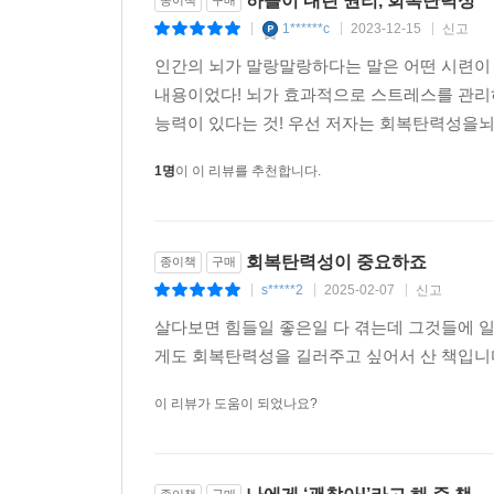
하늘이 내린 권리, 회복탄력성
1******c
2023-12-15
신고
|
|
|
인간의 뇌가 말랑말랑하다는 말은 어떤 시련이
내용이었다! 뇌가 효과적으로 스트레스를 관리
능력이 있다는 것! 우선 저자는 회복탄력성을뇌
1명
이 이 리뷰를 추천합니다.
회복탄력성이 중요하죠
종이책
구매
s*****2
2025-02-07
신고
|
|
|
살다보면 힘들일 좋은일 다 겪는데 그것들에 
게도 회복탄력성을 길러주고 싶어서 산 책입니다
이 리뷰가 도움이 되었나요?
종이책
구매