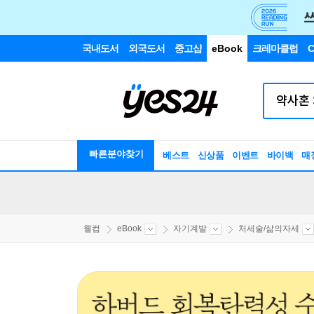
국내도서
외국도서
중고샵
eBook
크레마클럽
C
빠른분야찾기
베스트
신상품
이벤트
바이백
매
웰컴
eBook
자기계발
처세술/삶의자세