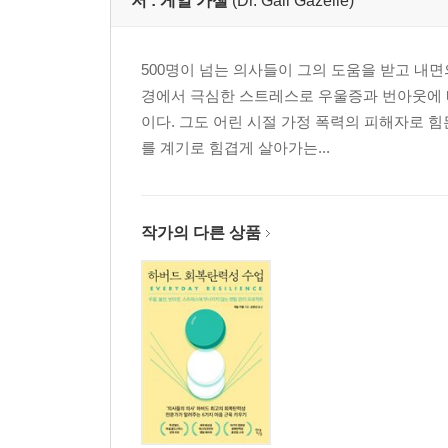
저 :
게일 가젤
(Dr. Gail Gazelle)
01 자기조절능력을 키우려면
02 휘몰아치는 감정을 어떻게 다룰 것인가
03 잠시 멈추어가도 좋다
500명이 넘는 의사들이 그의 도움을 받고 내면
핵심 정리
경에서 극심한 스트레스로 우울증과 번아웃에 빠
이다. 그도 어린 시절 가정 폭력의 피해자로 
6장 긍정성(Positivity)
를 계기로 힘겹게 살아가는...
01 긍정성을 키우려면
02 내면 비판자에게 맞서기
03 낙관주의자는 모든 난관 속에서 기회를 포착한
작가의 다른 상품
핵심 정리
7장 자기돌봄(Self-Care)
01 자기돌봄능력을 키우려면
02 나는 판단이 아닌 공감의 대상이다
03 나만을 위한 시간을 따로 만들자
핵심 정리