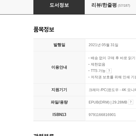
하버드 회복탄력성 수업
도서정보
리뷰/한줄평
(57/187)
품목정보
발행일
2021년 05월 31일
배송 없이 구매 후 바로 읽
제한없음
이용안내
TTS 가능
저작권 보호를 위해 인쇄 기
지원기기
크레마 /PC(윈도우 - 4K 모
파일/용량
EPUB(DRM) | 29.28MB
ISBN13
9791166816901