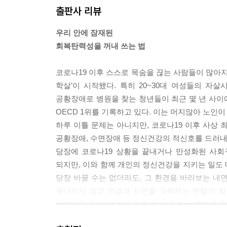
출판사 리뷰
지만 유의미한 경험에 주목할수록 더 많은 유익을 
계도 회복탄력성을 키운다. 생물학적 가족과의 유대뿐
우리 안에 잠재된
집단, 온라인 게시판 회원들 사이에서도 일어날 수 
회복탄력성을 꺼내 쓰는 법
래된 친구만큼이나 정서적 지지를 얻을 수 있다. 대
를 더 풍성하게 한다.
코로나19 이후 스스로 목숨을 끊는 사람들이 많아지
--- p.51
학살’이 시작됐다. 특히 20~30대 여성들의 자
공황장애로 병원을 찾는 청년들이 최근 몇 년 사이
회복탄력성 계발에 중요한 도구들을 사용하려면 먼저
OECD 1위를 기록하고 있다. 이는 머지않아 노인이
이다. 그러면 내가 만들어낸 허구적인 서사(narrat
하루 이틀 문제는 아니지만, 코로나19 이후 사상 
야기가 실제로는 허상임을 알게 된다. 마음챙김을 
공황장애, 수면장애 등 정신건강의 적신호를 드러내
쁘지 않은 현재의 순간으로 돌아올 수 있다.
당장에 코로나19 상황을 끝내거나 만성화된 사회
--- p.74
되지만, 이와 함께 개인의 정신건강을 지키는 일도 
당장 바꿀 수는 없더라도, 그 환경을 바라보는 내면
끈기는 현실을 외면하는 것이 아니다. 오히려 그 
무너지지 않고 역경과 시련을 극복하는 멘탈의 힘
인생의 궤도에서 이탈할 때가 있고 인생은 원래 그렇
능력이다. 다만 우리가 그 힘을 꺼내 쓰는 방법에 관
산적인 한 걸음이 된다. 우리는 어떤 것에 저항하
고통이나 엇나간 타이밍이나 힘겨운 상황 같은 외적