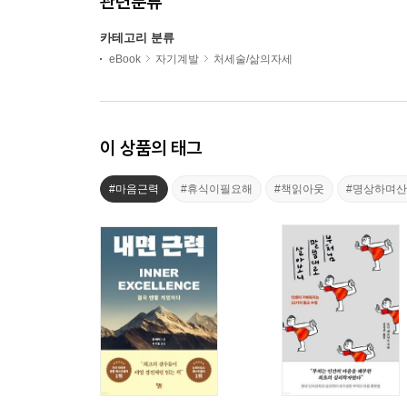
관련분류
카테고리 분류
eBook
자기계발
처세술/삶의자세
이 상품의 태그
#마음근력
#휴식이필요해
#책읽아웃
#명상하며