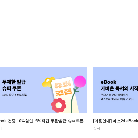
Book 전종 10%할인+5%적립 무한발급 슈퍼쿠폰
[이용안내] 예스24 eBo
시
상시