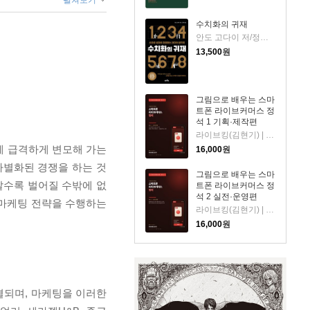
펼쳐보기
수치화의 귀재
안도 고다이 저/정혁 역
13,500
원
그림으로 배우는 스마
트폰 라이브커머스 정
석 1 기획·제작편
라이브킹(김현기) | 홈쇼핑·라이브커머스 30년 방송 제작자이자 교육자. 스마트폰 콘텐츠 교육 전문. 저
렇게 급격하게 변모해 가는
16,000
원
차별화된 경쟁을 하는 것
그림으로 배우는 스마
갈수록 벌어질 수밖에 없
트폰 라이브커머스 정
석 2 실전·운영편
 마케팅 전략을 수행하는
라이브킹(김현기) | 홈쇼핑·라이브커머스 30년 방송 제작자이자 교육자. 스마트폰 콘텐츠 교육 전문. 저
16,000
원
결되며, 마케팅을 이러한