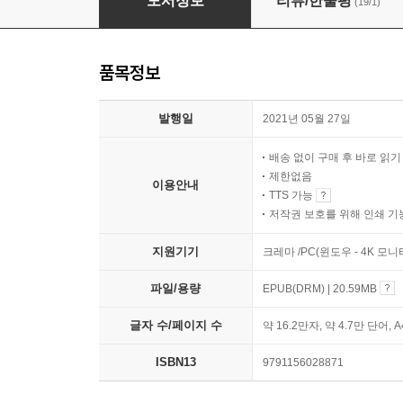
도서정보
리뷰/한줄평
(19/1)
품목정보
발행일
2021년 05월 27일
배송 없이 구매 후 바로 읽
제한없음
이용안내
TTS 가능
저작권 보호를 위해 인쇄 기
지원기기
크레마 /PC(윈도우 - 4K 모
파일/용량
EPUB(DRM) | 20.59MB
글자 수/페이지 수
약 16.2만자, 약 4.7만 단어, 
ISBN13
9791156028871