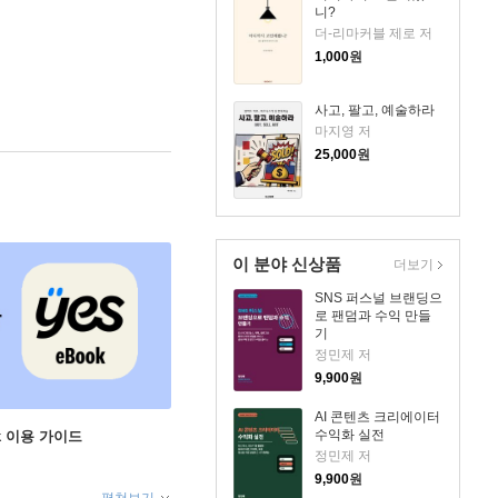
니?
더-리마커블 제로 저
1,000
원
사고, 팔고, 예술하라
마지영 저
25,000
원
이 분야 신상품
더보기
SNS 퍼스널 브랜딩으
로 팬덤과 수익 만들
기
정민제 저
9,900
원
AI 콘텐츠 크리에이터
수익화 실전
ok 이용 가이드
정민제 저
9,900
원