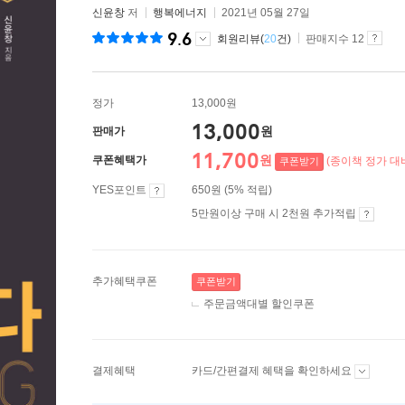
신윤창
저
행복에너지
2021년 05월 27일
9.6
회원리뷰(
20
건)
판매지수 12
정가
13,000원
13,000
원
판매가
11,700
원
쿠폰혜택가
(종이책 정가 대비
쿠폰받기
YES포인트
650원 (5% 적립)
5만원이상 구매 시 2천원 추가적립
추가혜택쿠폰
쿠폰받기
주문금액대별 할인쿠폰
결제혜택
카드/간편결제 혜택을 확인하세요