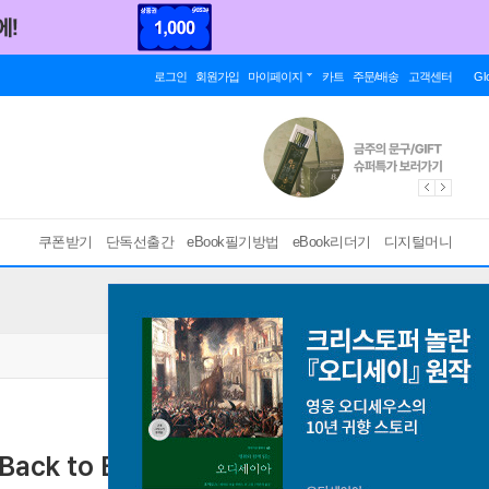
로그인
회원가입
마이페이지
카트
주문/배송
고객센터
Gl
쿠폰받기
단독선출간
eBook필기방법
eBook리더기
디지털머니
k to Basics)
[ EPUB ]