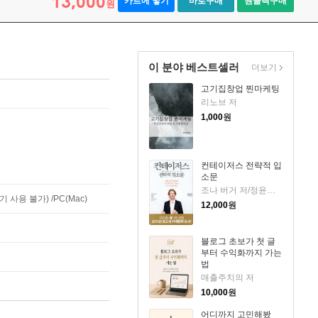
13,000
카트에 넣기
바로구매
원클릭구매
원
이 분야 베스트셀러
더보기
고기집창업 찐마케팅
리노브 저
1,000
원
컨테이저스 전략적 입
소문
조나 버거 저/정윤미 역
사용 불가) /PC(Mac)
12,000
원
블로그 초보가 첫 글
부터 수익화까지 가는
법
매출주치의 저
10,000
원
어디까지 고민해봤