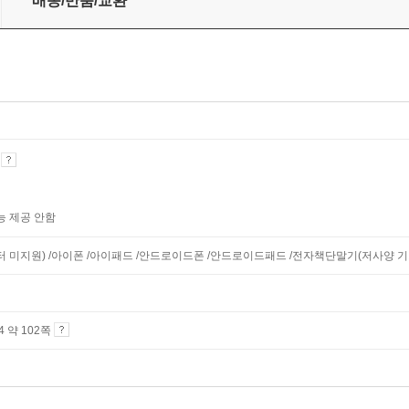
배송/반품/교환
기
능 제공 안함
니터 미지원) /아이폰 /아이패드 /안드로이드폰 /안드로이드패드 /전자책단말기(저사양 기기 
A4 약 102쪽