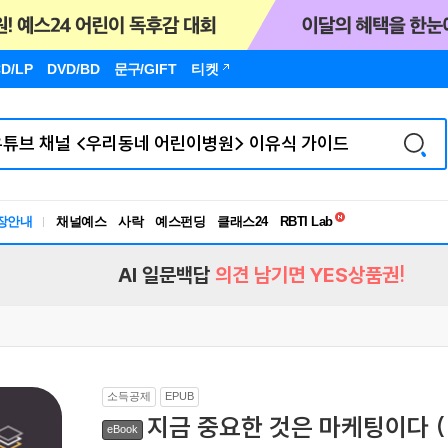
D/LP
DVD/BD
문구
/GIFT
티켓
독서유형검사
장안내
채널예스
사락
예스펀딩
클래스24
RBTI Lab
독서유형검사
AI 일문백답
의견 남기면 YES상품권!
소득공제
EPUB
지금 중요한 것은 마케팅이다 (Bac
eBook