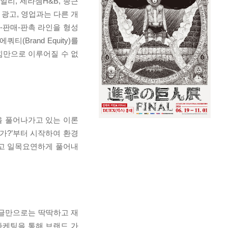
리, 세라젬H&B, 종근
광고, 영업과는 다른 개
통-판매-판촉 라인을 형성
Brand Equity)를
힘만으로 이루어질 수 없
을 풀어나가고 있는 이론
가?’부터 시작하여 환경
 쉽고 일목요연하게 풀어내
 글만으로는 딱딱하고 재
마케팅을 통해 브랜드 가