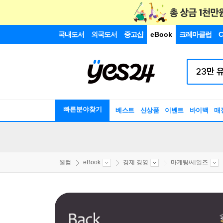
국내도서
외국도서
중고샵
eBook
크레마클럽
C
빠른분야찾기
베스트
신상품
이벤트
바이백
매
웰컴
eBook
경제 경영
마케팅/세일즈