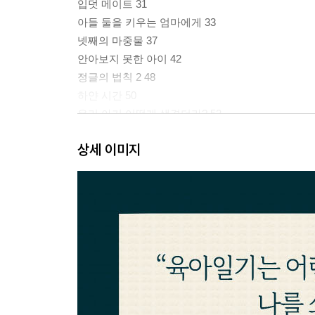
입덧 메이트 31
아들 둘을 키우는 엄마에게 33
넷째의 마중물 37
안아보지 못한 아이 42
정글의 법칙 2 48
하얀 시간 50
우리 아기 어떻게 생겼더라? 52
백일의 축복 55
상세 이미지
부드러운 인도자 57
돌잔치, 또 다른 주인공 60
승호의 빨래 개는 밤 62
준호의 세계 65
한호의 마음 70
80개의 손발톱 76
아기의 성실한 하루 77
둘. 다만 내가 할 수 있는 것
숲에서 80