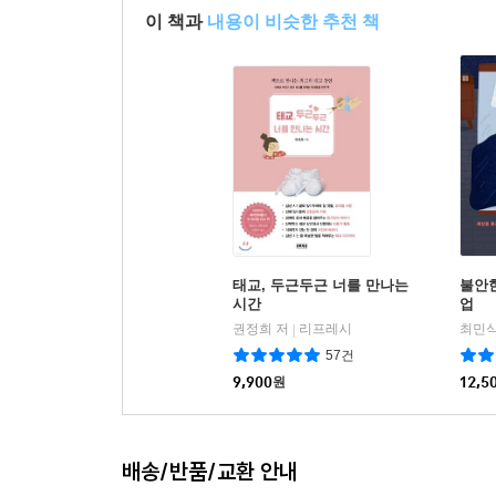
이 책과
내용이 비슷한 추천 책
태교, 두근두근 너를 만나는
불안한
시간
업
권정희 저
리프레시
최민식
|
57건
9,900
원
12,5
배송/반품/교환 안내