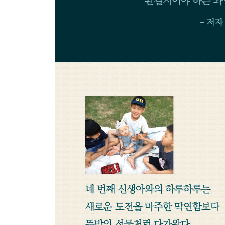
살갗에 닿는 말들 185
떠나야 하는 것을 잘 사랑하기 188
엄마는 쫌 이상한 사람 192
생존 방식으로써 읽기와 쓰기 194
넷. 연약함에 머무르는 용기
연약함에 머무르는 용기 198
30호 가수의 탄생 200
10년 육아의 길 204
용서받는 존재 207
가볍고 경쾌한 어른들의 말 209
어린이날의 슬픔 212
영원하고 안전한 길 217
번역이 불가능한 마음 221
말하고 싶은 것과 숨기고 싶은 것 224
우리들이 극복하는 순간들 227
여기, 그리고 지금 230