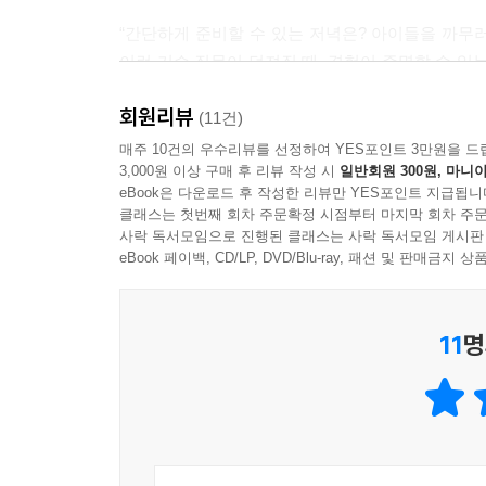
“간단하게 준비할 수 있는 저녁은? 아이들을 까무러
이런 기습 질문이 던져질 때, 경험이 증명할 수 있
마음이다.
회원리뷰
그저 내가 할 수 있는 것은 지금 함께 있기. 자
(11건)
따라나선다고 하면 귀찮아하지 않고 외투를 입혀 데려가
매주 10건의 우수리뷰를 선정하여 YES포인트 3만원을 드
3,000원 이상 구매 후 리뷰 작성 시
일반회원 300원, 마니아
_ 다만 내가 할 수 있는 것(91쪽)
eBook은 다운로드 후 작성한 리뷰만 YES포인트 지급됩니
클래스는 첫번째 회차 주문확정 시점부터 마지막 회차 주문
그런데도, 엄마란 늘 흔들린다. 내 육아 방식이 
사락 독서모임으로 진행된 클래스는 사락 독서모임 게시판
재도약하는 또래 여성들의 활약을 곁눈질하며 의기
eBook 페이백, CD/LP, DVD/Blu-ray, 패션 및 판매금
아이들에게 일방적으로 무언가를 전하고 희생하는
있음을 깨닫는다.
11
명
“출생의 선택권이 없는 자녀를 고통과 죄악의 세상
것 같지만 정반대의 결단들 역시 도처에 있었다. ,
따라 피임을 하지 않는 것도 아닌, 오로지 생명의 기
지난 10여 년이 좁은 반경 안에서 마냥 흘러간 시
가정들을 보면서 내가 거쳐 온 길의 의미를 곰곰이 