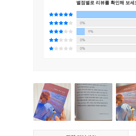
별점별로 리뷰를 확인해 보세
일방적이지 않았던 관계와 함께 자라던 날들을 떠올
_ 10년 육아의 길(206~207쪽)
0%
둘. 사랑을 기록하는 데 쓴 시간들
9%
“조각이라도, 미완성이라도
0%
늘 있는 자리에서 최선을 다하기”
0%
읽고 쓰기를 즐기며 ‘4형제 역사의 기록자’를 자
재우다가 함께 잠들어버리는 아날로그 시절을 지나
되었어도 “육아일기의 주인공들을 피해 화장실로,
전체의 일부분과 조각으로 남겨지고 말았다.
“엄마 화장실에서 뭐해? 엄마 화장실에서 핸드폰 하
나는 화들짝 놀라 아이들 곁으로 뛰어 나오며 쓰던 
공간도 한 조각, 퀼트도 한 조각, 시간도 한 조각 그리
그러나 완벽하게 존재할 때만을 기다리면서 지금을
말겠지. 엄마의 글쓰기가 아기의 아름다움에 가닿기