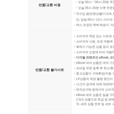
오늘 00시 ~ 06시 30분 
반품/교환 비용
오늘 06시 30분 이후 주문
직수입 음반/영상물/기프트 
단, 당일 00시~13시 사이
박스 포장은 택배 배송이 가
소비자의 책임 있는 사유로 
소비자의 사용, 포장 개봉에 
복제가 가능한 상품 등의 포장을 
소비자의 요청에 따라 개별
디지털 컨텐츠인 eBook, 
eBook 대여 상품은 대여 기
모바일 쿠폰 등록 후 취소/환
반품/교환 불가사유
중고상품이 구매확정(자동 
LP상품의 재생 불량 원인이 기
시간의 경과에 의해 재판매가
전자상거래 등에서의 소비자
eBook 세트 상품은 일괄 
1개의 상품으로 취급 및 판매
우, 세트 상품 전부 및 세트