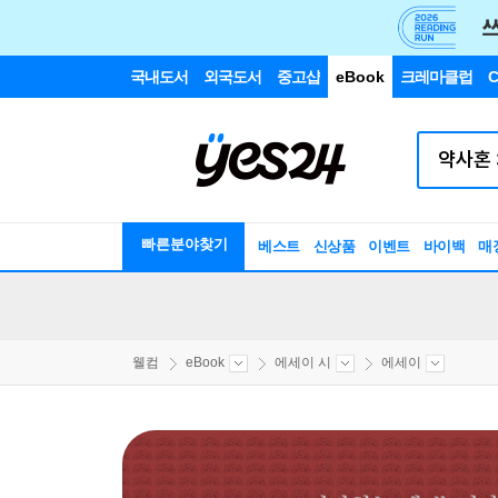
국내도서
외국도서
중고샵
eBook
크레마클럽
C
빠른분야찾기
베스트
신상품
이벤트
바이백
매
웰컴
eBook
에세이 시
에세이