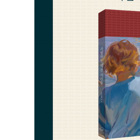
사소하고 중요한 하루 83
수박 씨앗 85
포장지에 담긴 지혜 87
다만 내가 할 수 있는 것 89
아빠의 방패막이 92
첫 외출 94
내향적인 아이 99
시가 되는 순간들 104
‘내가 내가’에서 ‘같이 같이’로 108
우리 사이의 간격 111
엄마의 등 114
같이 있으면서도 없는 시간 117
내 엄마의 계절 120
40년 차 엄마 124
아빠의 데이트 126
익숙하면서 낯선 것 129
조용한 명절 작업 132