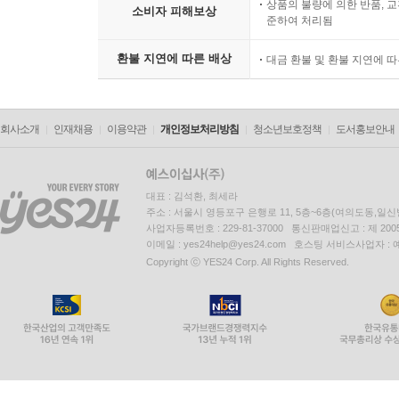
상품의 불량에 의한 반품, 교
소비자 피해보상
준하여 처리됨
환불 지연에 따른 배상
대금 환불 및 환불 지연에 
회사소개
인재채용
이용약관
개인정보처리방침
청소년보호정책
도서홍보안내
대표 : 김석환, 최세라
주소 : 서울시 영등포구 은행로 11, 5층~6층(여의도동,일신
사업자등록번호 : 229-81-37000 통신판매업신고 : 제 200
이메일 : yes24help@yes24.com 호스팅 서비스사업자 :
Copyright ⓒ YES24 Corp. All Rights Reserved.