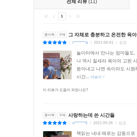
전체 리뷰
(11)
하루하루가 글이 되고 있다.”
_ 엄마의 글쓰기, 148~149쪽
1
조각난 이야기를 퍼즐처럼 이어가는 일의 아름다움
그 자체로 충분하고 온전한 육아
종이책
구매
덕분에 어디론가 흩어져 버린 것만 같았던 우리들의
r********p
2021-06-01
신고
|
|
|
놀이터에서 만나는 엄마들도, 
하루를 마무리하는 시간을 생각한다. 혼신의 힘을
나 역시 질세라 육아의 고된 
서러움이 덮쳐오고 마는 시간. 《사랑하는 데 쓴 
쏟아내고 나면 속이라도 시원해
한다. 저자의 바람대로 “나를 나로서” 깊이 사랑했
시간...
더보기
이 리뷰가 도움이 되었나요?
사랑하는데 쓴 시간들
종이책
구매
o*******5
2021-05-26
신고
|
|
|
책읽는 내내 때로는 감동으로 