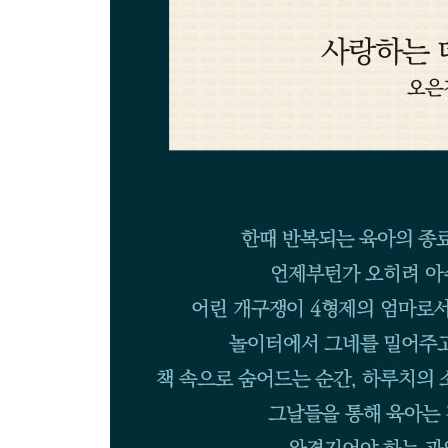
어머님의 손가락 136
명절 수입 결산 138
겨울과 봄의 간이역 141
셋. 글자가 글자를 사랑하던 날들
엄마의 글쓰기 146
책에 이불을 덮으며 150
싱크대 독서 152
역사의 기록자 154
우리가 액자 속 그림이라면 158
일반명사가 특별명사가 되는 이야기 160
아들이 인간으로 보일 때 163
글자가 글자를 사랑하던 날들 166
한 손엔 국자, 한 손엔 책 170
삶은 이야기 172
명령문이 불가능한 동사 176
제자리로 끌어당기는 추 180