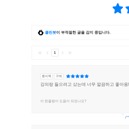
UNIT 2 자주재원
UNIT 3 의존재원
UNIT 4 자치단체의 재정건정성
UNIT 5 지방공기업과 경영수익사업
클린봇
이 부적절한 글을 감지 중입니다.
05 지방자치와 주민
UNIT 1 주민참여
06 정부 간 이론
1
UNIT 1 정부 간 관계
UNIT 2 광역행정
UNIT 3 특별지방행정기관(일선기관)
종이책
구매
UNIT 4 자치단체에 대한 국가감독(중앙통제)
강의랑 들으려고 샀는데 너무 깔끔하고 좋아용
UNIT 5 정부 간 분쟁과 조정
이 한줄평이 도움이 되었나요?
진도별 기출 100제
공기업 모의고사
정답 및 해설
r*