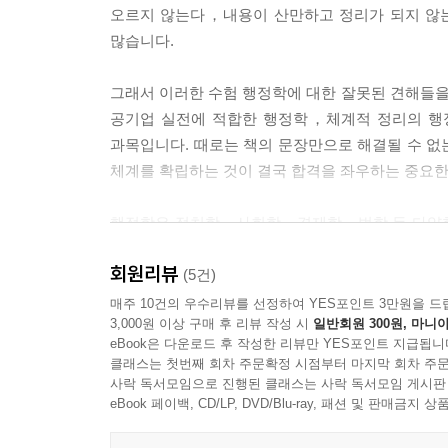
오르지 않는다，내용이 산만하고 정리가 되지 않
UNIT 5 행정참여
많습니다.
UNIT 6 조직과 환경
04 조직의 혁신
그래서 이러한 수험 행정학에 대한 잘못된 견해들
UNIT 1 조직 동태화 및 관리모형
공기업 실전에 적합한 행정학，체계적 정리의 행정
UNIT 2 목표관리제
과목입니다. 때로는 책의 문장만으로 해결될 수 없
UNIT 3 총체적 품질관리
체계를 확립하는 것이 결국 합격을 좌우하는 중요한
05 정책집행
UNIT 1 정책집행의 의의
행정학은 정치학，사회학，경제학，법학 등 다양한 
UNIT 2 성공적 정책집행 요인
너무 넓혀 버릴 수도 있고，혹은 단편적 암기로 
06 정책평가
회원리뷰
중요한 과목입니다. 시험합격이라는 근본적 목적을 잊
(5건)
UNIT 1 정책평가의 의의
기본서입니다.
매주 10건의 우수리뷰를 선정하여 YES포인트 3만원을 드
UNIT 2 정책평가의 요소
3,000원 이상 구매 후 리뷰 작성 시
일반회원 300원, 마니아
UNIT 3 정책평가의 실험
eBook은 다운로드 후 작성한 리뷰만 YES포인트 지급됩니
최신 개정사항，법령 개정，제도 개편 사항 등을 반
UNIT 4 정부업무평가제(심사평가제)
클래스는 첫번째 회차 주문확정 시점부터 마지막 회차 주문
· 기본 이해와 심화된 내용을 체계적으로 연결
UNIT 5 기획
사락 독서모임으로 진행된 클래스는 사락 독서모임 게시판
편재하였습니다. 그래서 공기업 기출에 바로 적용하
eBook 페이백, CD/LP, DVD/Blu-ray, 패션 및 판매금
PART 4 인사행정론