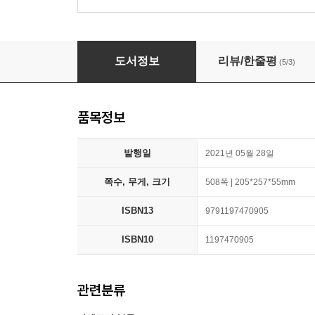
김만희 공기업 행정학 핵심이론 + 문제풀이 300
도서정보
리뷰/한줄평
(5/3)
품목정보
발행일
2021년 05월 28일
쪽수, 무게, 크기
508쪽 | 205*257*55mm
ISBN13
9791197470905
ISBN10
1197470905
관련분류