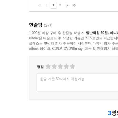
UNIT 2 정자정부
1
2
PART 7 지방행정론
한줄평
(3건)
01 지방행정의 의의
1,000원 이상 구매 후 한줄평 작성 시
일반회원 50원, 마니
eBook은 다운로드 후 작성한 리뷰만 YES포인트 지급됩니
UNIT 1 지방자치행정의 개념
클래스는 첫번째 회차 주문확정 시점부터 마지막 회차 주문
UNIT 2 중앙집권과 지방분권
eBook 페이백, CD/LP, DVD/Blu-ray, 패션 및 판매금
02 지방자치의 구성과 사무
UNIT 1 지방자치권
평점
UNIT 2 지방자치단체의 계층과 구역
UNIT 3 지방자치단체의 기능과 사무
한글 기준 50자까지 작성가능
03 지방자치단체의 기관구성
UNIT 1 지방정부 유형
UNIT 2 집행가관
UNIT 3 지방의회
04 지방재정
3
명
UNIT 1 지방재정의 의의