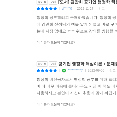
UNIT 2 예산이론의 흐름
[도서] 김만희 공기업 행정학 핵
종이책
구매
03 예산의 과정
d*****0
2022-11-27
신고
|
|
|
UNIT 1 예산과정의 본질
행정학 공부할려고 구매하였습니다. 행정학 공
UNIT 2 예산의 편성
에 김만희 선생님의 책을 알게 되었고 바로 구
UNIT 3 예산의 심의
는데 지장 없네요 ㅎㅎ 위포트 강의를 병행할 꺼
UNIT 4 예산의 집행
UNIT 5 결산 및 회계감사
이 리뷰가 도움이 되었나요?
UNIT 6 정부회계
04 예산제도의 개혁
UNIT 1 최근예산제도의 개혁
공기업 행정학 핵심이론 + 문제풀
종이책
구매
r**********7
2022-09-06
신고
|
|
|
PART 6 행정통제?행정개혁론
행정학 비전공자로서 행정학 공부를 위해 프리
이 다 너무 마음에 들더라구요 지금 이 책도 
01 행정통제
사용하시고 본인이 자신이 취향에 맞게 짜깁기를 
UNIT 1 행정책임
UNIT 2 행정통제
이 리뷰가 도움이 되었나요?
02 행정개혁
UNIT 1 행정조직 혁신