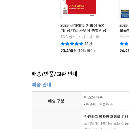
2026 시대에듀 기출이 답이
202
다! 공기업 사무직 통합전공
모듈
(경영학/경제학/행정학/법
SDC 편저
시대고시기획 시대교육
위포트
|
학)
16건
23,400
원
(10% 할인)
26,9
배송/반품/교환 안내
배송 안내
예스24 배송
배송 구분
배송비 : 무료배송
안전하고 정확한 포장을 위해 
고객님께 배송되는 모든 상품을