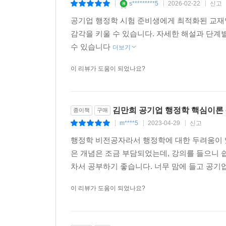
04 직무관리와 권익보호
s*********5
2026-02-22
신고
|
|
|
UNIT 1 보수
공기업 행정학 시험 준비생에게 최적화된 교재입
UNIT 2 연금
감각을 키울 수 있습니다. 자세한 해설과 단계
UNIT 3 신분보장
수 있습니다
더보기
UNIT 4 공무원단체
UNIT 5 행정윤리
이 리뷰가 도움이 되었나요?
UNIT 6 공직부패
PART 5 재무행정론
김만희 공기업 행정학 핵심이론 +
종이책
구매
m****5
2023-04-29
신고
|
|
|
01 재무행정의 일반이론
행정학 비전공자라서 행정학에 대한 두려움이 
UNIT 1 예산의 의의
은 개념은 조금 부담되었는데, 강의를 들으니 
UNIT 2 예산의 원칙과 예의
차서 공부하기 좋습니다. 너무 맘에 들고 공기
UNIT 3 예산의 종류
UNIT 4 예산의 분류
이 리뷰가 도움이 되었나요?
02 예산이론의 전개
UNIT 1 예산결정이론