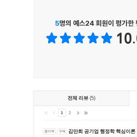
· 공기업 전공 행정학의 분량을 최적화 하였습니
가장 적합하게 다듬어진 내용으로 최적의 시험 준
01 인사행정의 기초
UNIT 1 인사행정의 의의
5
명의 예스24 회원이 평가한
· 각 장별로 핵심요약의 입체적 정리와，기출 
UNIT 2 인사행정의 발달
10.
총체적으로 구성하였습니다.
UNIT 3 직업공무원제
UNIT 4 적극적 인사행정
공기업 합격을 위한 행정학의 올바른 학습으로，행
UNIT 5 중앙인사기관
최강의 행정학 교재를 위해 많은 정성과 노력을 해
UNIT 6 공직의 분류
UNIT 7 계급제
마음속 항상 빛나는 별 하나，둘，셋을 향해......
UNIT 8 직위분류제
김만희 드림
02 공무원 임용
UNIT 1 임용
전체 리뷰
(5)
UNIT 2 시험
03 인사평가와 관리
1
2
UNIT 1 근무성정평정
UNIT 2 교육훈련
UNIT 3 승진 및 배치전환
김만희 공기업 행정학 핵심이론 +
종이책
구매