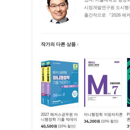
UNIT 1 정책학의 의의
시정개발연구원 도시행정
UNIT 2 정책 구성요소 및 정책과정
출간작으로 『2026 해
UNIT 3 정책의 유형과 참여자
02 정책의제설정
UNIT 1 정책의제설정 모형
UNIT 2 정책의제설정에 영향을 주는 요인
작가의 다른 상품
UNIT 3 권력모형-정책주도권에 대한 논쟁
03 정책목표와 정책분석
UNIT 1 정책목표
UNIT 2 정책분석
UNIT 3 체제분석 기법
04 정책결정
UNIT 1 정책결정모형
PART 3 조직론
2027 해커스공무원 마
마니행정학 지방자치론
P
니행정학 기출 빅데이
34,200
원
(10% 할인)
01 조직의 이해
터
40,500
원
(10% 할인)
3
UNIT 1 조직의 의의