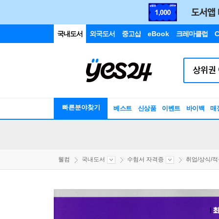
국내도서
외국도서
중고샵
eBook
크레마클럽
C
빠른분야찾기
베스트
신상품
이벤트
바이백
매
웰컴
국내도서
수험서 자격증
취업/상식/적성