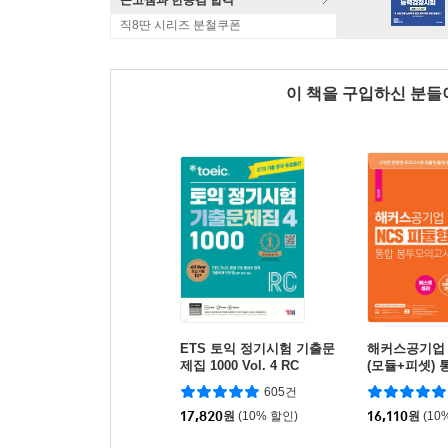
큰코쌤과 한능검 합격
직8딴 시리즈 분철쿠폰
이 책을 구입하신 분
ETS 토익 정기시험 기출문
해커스공기업 
제집 1000 Vol. 4 RC
(모듈+피셋)
고사 7회 (온
605건
17,820
원
(10% 할인)
16,110
원
(10