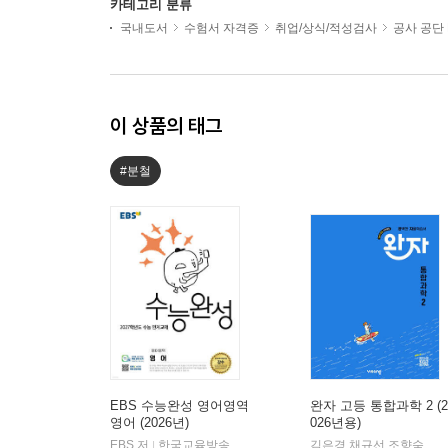
카테고리 분류
국내도서
수험서 자격증
취업/상식/적성검사
공사 공단 
이 상품의 태그
#분철
EBS 수능완성 영어영역
완자 고등 통합과학 2 (2
영어 (2026년)
026년용)
EBS 저
한국교육방송공사
김은경,채규선,조향숙 등저
|