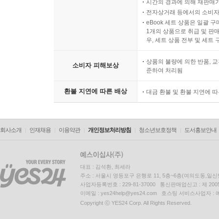
시간의 경과에 의해 재판매가
전자상거래 등에서의 소비자
eBook 세트 상품은 일괄 
1개의 상품으로 취급 및 판매
우, 세트 상품 전부 및 세트
상품의 불량에 의한 반품, 교
소비자 피해보상
준하여 처리됨
환불 지연에 따른 배상
대금 환불 및 환불 지연에 
회사소개
인재채용
이용약관
개인정보처리방침
청소년보호정책
도서홍보안내
대표 : 김석환, 최세라
주소 : 서울시 영등포구 은행로 11, 5층~6층(여의도동,일신
사업자등록번호 : 229-81-37000 통신판매업신고 : 제 200
이메일 : yes24help@yes24.com 호스팅 서비스사업자 :
Copyright ⓒ YES24 Corp. All Rights Reserved.