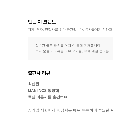
UNIT 2 조직과 개인
02 조직의 구조와 설계
UNIT 1 조직구조의 고전적 원리
만든 이 코멘트
UNIT 2 조직의 구조
저자, 역자, 편집자를 위한 공간입니다. 독자들에게 전하고
UNIT 3 공식집단과 비공식집단
UNIT 4 계선기관과 참모기관
UNIT 5 관료제이론
접수된 글은 확인을 거쳐 이 곳에 게재됩니다.
독자 분들의 리뷰는 리뷰 쓰기를, 책에 대한 문의는 1:
UNIT 6 탈관료제 모형
UNIT 7 위원회
UNIT 8 책임운영기관
UNIT 9 공기업
출판사 리뷰
UNIT 10 우리나라 정부조직
최신판
03 조직의 관리
MANI NCS 행정학
UNIT 1 권력
핵심 이론서를 출간하며
UNIT 2 리더십
UNIT 3 의사전달
공기업 시험에서 행정학은 매우 독특하며 중요한 
UNIT 4 갈등관리