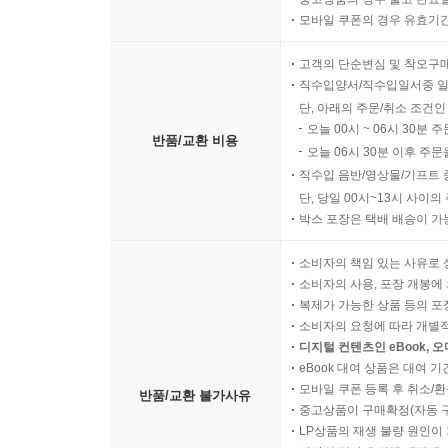
모바일 쿠폰의 경우 유효기간(
고객의 단순변심 및 착오구
직수입양서/직수입일서중 일
단, 아래의 주문/취소 조건인
오늘 00시 ~ 06시 30분 
반품/교환 비용
오늘 06시 30분 이후 주문
직수입 음반/영상물/기프트 
단, 당일 00시~13시 사이
박스 포장은 택배 배송이 가
소비자의 책임 있는 사유로 
소비자의 사용, 포장 개봉에 
복제가 가능한 상품 등의 포장을 
소비자의 요청에 따라 개별
디지털 컨텐츠인 eBook, 
eBook 대여 상품은 대여 기
모바일 쿠폰 등록 후 취소/환
반품/교환 불가사유
중고상품이 구매확정(자동 
LP상품의 재생 불량 원인이 기