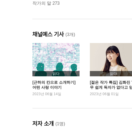
작가의 말 273
채널예스 기사
(3개)
읽다
읽다
[근하의 칸으로 소개하기]
[젊은 작가 특집] 김화진 
어떤 사랑 이야기
무 쉽게 독자가 없다고 
버리지 마세요"
2023년 06월 14일
2023년 06월 01일
저자 소개
(1명)