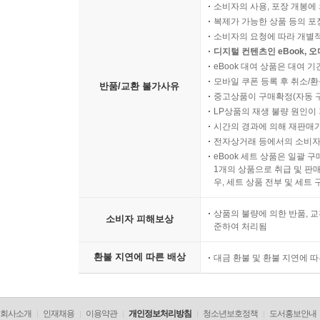
소비자의 사용, 포장 개봉에 
복제가 가능한 상품 등의 포장을 
소비자의 요청에 따라 개별
디지털 컨텐츠인 eBook, 
eBook 대여 상품은 대여 기
모바일 쿠폰 등록 후 취소/환
반품/교환 불가사유
중고상품이 구매확정(자동 
LP상품의 재생 불량 원인이 기
시간의 경과에 의해 재판매가
전자상거래 등에서의 소비자
eBook 세트 상품은 일괄 
1개의 상품으로 취급 및 판매
우, 세트 상품 전부 및 세트
상품의 불량에 의한 반품, 교
소비자 피해보상
준하여 처리됨
환불 지연에 따른 배상
대금 환불 및 환불 지연에 
회사소개
인재채용
이용약관
개인정보처리방침
청소년보호정책
도서홍보안내