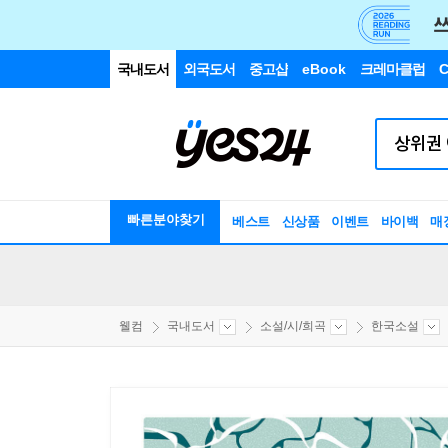
국내도서
외국도서
중고샵
eBook
크레마클럽
C
빠른분야찾기
베스트
신상품
이벤트
바이백
매
웰컴
국내도서
소설/시/희곡
한국소설