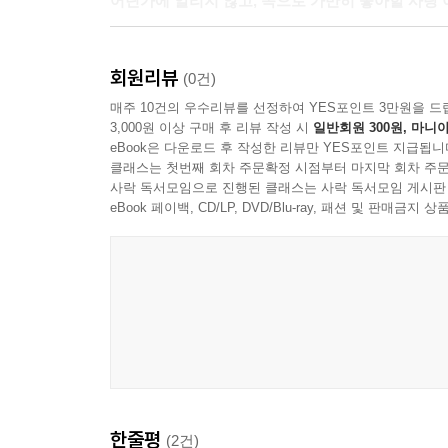
어딘가에 알리지 않고, 속으로 가만히 좋아할 사랑
작가는 느슨하게 연결되는 세 편의 이야기 「탐
회원리뷰
사랑의 당사자 편에 서서 고루 들여다본다. 사랑을
(0건)
소설 속 인물은 그 답을 이미 알고 있는 듯하다. “당
매주 10건의 우수리뷰를 선정하여 YES포인트 3만원을 드
3,000원 이상 구매 후 리뷰 작성 시
일반회원 300원, 마니아
하지만 사랑에 대해 이러쿵저러쿵 떠들기보다, 다만 
eBook은 다운로드 후 작성한 리뷰만 YES포인트 지급됩니
적이 있는 이들이라면 틀림없이 이 여자들의 떨림에
클래스는 첫번째 회차 주문확정 시점부터 마지막 회차 주문
당신에게 건넨다.
사락 독서모임으로 진행된 클래스는 사락 독서모임 게시판
eBook 페이백, CD/LP, DVD/Blu-ray, 패션 및 판매금
한줄평
(2건)