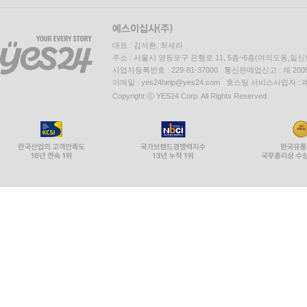
대표 : 김석환, 최세라
주소 : 서울시 영등포구 은행로 11, 5층~6층(여의도동,일신
사업자등록번호 : 229-81-37000 통신판매업신고 : 제 200
이메일 : yes24help@yes24.com 호스팅 서비스사업자 :
Copyright ⓒ YES24 Corp. All Rights Reserved.