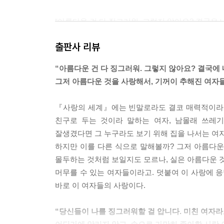
“아름다운 건 다 징그러워. 그렇지 않아요? 결국은 
--- p.175, 「여름」
출판사 리뷰
“사랑해. 라는 말을 입에 담을 때, 입에서는 피냄새가
“아름다운 건 다 징그러워. 그렇지 않아요? 결국에 
--- p.183, 「여름」
그저 아름다운 것을 사랑해서, 기꺼이 추해진 여자
나는 당신들이 나를 징그러워할 걸 압니다. 미친 여
『사랑의 세계』에는 빈말로라도 결코 매력적이라 
--- p.190, 「또 하나의 신화」
친구로 두는 것이라 말하는 여자, 남몰래 쓰레
잘생겼다면 그 누구라도 보기 위해 집을 나서는 여
누군가를 잠 못 이루게 하고 오랫동안 밖에서 헤매게
하지만 이를 다른 식으로 말해볼까? 그저 아름다운
--- p.198, 「또 하나의 신화」
몰두하는 것처럼 보일지도 모르나, 실은 아름다운 것
머무를 수 있는 여자들이라고. 덧붙여 이 사랑에 응
당신에게 당신이 있으면 좋을 텐데. 당신은 당신을
바로 이 여자들의 사랑이다.
--- p.240, 「또 하나의 신화」
“당신들이 나를 징그러워할 걸 압니다. 미친 여자라