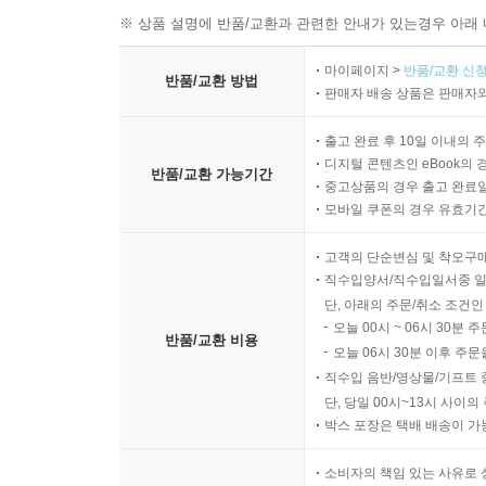
※ 상품 설명에 반품/교환과 관련한 안내가 있는경우 아래 
마이페이지 >
반품/교환 신청
반품/교환 방법
판매자 배송 상품은 판매자와
출고 완료 후 10일 이내의 
디지털 콘텐츠인 eBook의 
반품/교환 가능기간
중고상품의 경우 출고 완료일
모바일 쿠폰의 경우 유효기간(
고객의 단순변심 및 착오구
직수입양서/직수입일서중 일
단, 아래의 주문/취소 조건인
오늘 00시 ~ 06시 30분 
반품/교환 비용
오늘 06시 30분 이후 주문
직수입 음반/영상물/기프트 
단, 당일 00시~13시 사이
박스 포장은 택배 배송이 가
소비자의 책임 있는 사유로 