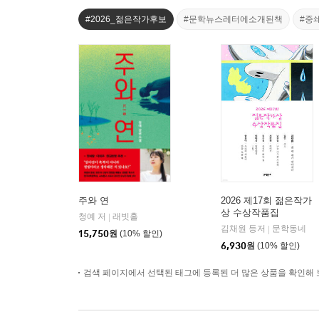
#2026_젊은작가후보
#문학뉴스레터에소개된책
#중
주와 연
2026 제17회 젊은작가
상 수상작품집
청예 저
래빗홀
|
김채원 등저
문학동네
|
15,750
원
(10% 할인)
6,930
원
(10% 할인)
검색 페이지에서 선택된 태그에 등록된 더 많은 상품을 확인해 