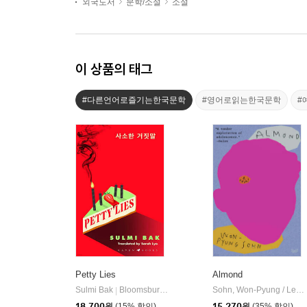
외국도서
문학/소설
소설
이 상품의 태그
#다른언어로즐기는한국문학
#영어로읽는한국문학
#
Petty Lies
Almond
Sulmi Bak
Bloomsbury Publishing PLC
Sohn, Won-Pyung / Lee, Sandy Joosun
|
18,700
원
(15% 할인)
15,270
원
(35% 할인)