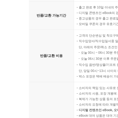
출고 완료 후 10일 이내의 
디지털 콘텐츠인 eBook의 
반품/교환 가능기간
중고상품의 경우 출고 완료일
모바일 쿠폰의 경우 유효기간(
고객의 단순변심 및 착오구
직수입양서/직수입일서중 일
단, 아래의 주문/취소 조건인
오늘 00시 ~ 06시 30분 
반품/교환 비용
오늘 06시 30분 이후 주문
직수입 음반/영상물/기프트 
단, 당일 00시~13시 사이
박스 포장은 택배 배송이 가
소비자의 책임 있는 사유로 
소비자의 사용, 포장 개봉에 
복제가 가능한 상품 등의 포장을 
소비자의 요청에 따라 개별
디지털 컨텐츠인 eBook, 
eBook 대여 상품은 대여 기