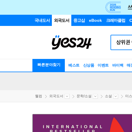
국내도서
외국도서
중고샵
eBook
크레마클럽
C
빠른분야찾기
베스트
신상품
이벤트
바이백
매
웰컴
외국도서
문학/소설
소설
미스