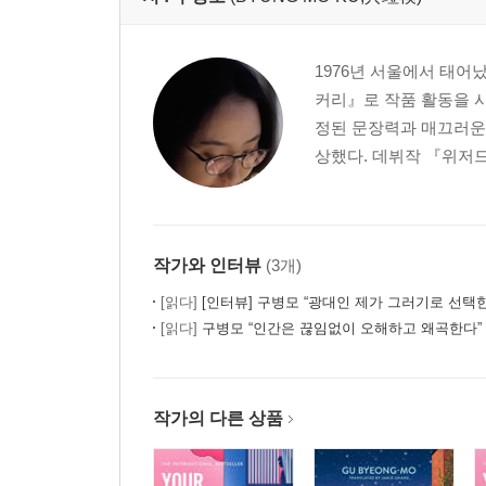
1976년 서울에서 태어
커리』로 작품 활동을 
정된 문장력과 매끄러운 
상했다. 데뷔작 『위저드
작가와 인터뷰
(3개)
[읽다]
[인터뷰] 구병모 “광대인 제가 그러기로 선택한
[읽다]
구병모 “인간은 끊임없이 오해하고 왜곡한다”
작가의 다른 상품