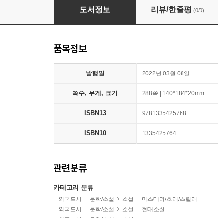
The Old Woman with the Knife
도서정보
리뷰/한줄평
(0/0)
품목정보
발행일
2022년 03월 08일
쪽수, 무게, 크기
288쪽 | 140*184*20mm
ISBN13
9781335425768
ISBN10
1335425764
관련분류
카테고리 분류
외국도서
문학/소설
소설
미스테리/호러/스릴러
외국도서
문학/소설
소설
현대소설