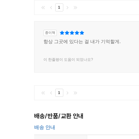
아빠가 나를 안아 주었어요.
1
나도 아빠를 꼭 안아 주었어요.
작가 로라 유프비크는 아픔을 딛고 일어서는 사람
종이책
일상적입니다. 세계적인 그림책 작가 어이빈드 토
항상 그곳에 있다는 걸 내가 기억할게.
잔잔하고 거대해서 바다에서 오빠를 건지는 장면
유가족과 그 아픔에 공감하는 사람들에게 잔잔한 위
이 한줄평이 도움이 되었나요?
1
배송/반품/교환 안내
배송 안내