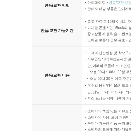
마이페이지 >
반품/교환 신청
반품/교환 방법
판매자 배송 상품은 판매자와
출고 완료 후 10일 이내의 
디지털 콘텐츠인 eBook의 
반품/교환 가능기간
중고상품의 경우 출고 완료일
모바일 쿠폰의 경우 유효기간(
고객의 단순변심 및 착오구
직수입양서/직수입일서중 일
단, 아래의 주문/취소 조건인
오늘 00시 ~ 06시 30분 
반품/교환 비용
오늘 06시 30분 이후 주문
직수입 음반/영상물/기프트 
단, 당일 00시~13시 사이
박스 포장은 택배 배송이 가
소비자의 책임 있는 사유로 
소비자의 사용, 포장 개봉에 
복제가 가능한 상품 등의 포장을 
소비자의 요청에 따라 개별