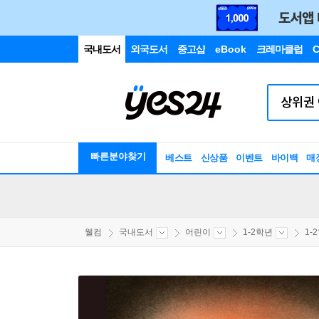
국내도서
외국도서
중고샵
eBook
크레마클럽
C
빠른분야찾기
베스트
신상품
이벤트
바이백
매
웰컴
국내도서
어린이
1-2학년
1-