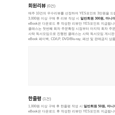
회원리뷰
이 바다가 얼마나 깊은지,
(0건)
이 바닷속에 무엇이 있는지.
매주 10건의 우수리뷰를 선정하여 YES포인트 3만원을 드
3,000원 이상 구매 후 리뷰 작성 시
일반회원 300원, 마니아
하지만 나는 알고 있어요.
eBook은 다운로드 후 작성한 리뷰만 YES포인트 지급됩니
꿈에서 오빠가 말해 주었거든요.
클래스는 첫번째 회차 주문확정 시점부터 마지막 회차 주문
사락 독서모임으로 진행된 클래스는 사락 독서모임 게시판
낚시줄이 팽팽해집니다. 도대체 무엇일까요? 놀랍게
eBook 페이백, CD/LP, DVD/Blu-ray, 패션 및 판매금
노를 저어 오빠를 집으로 데려옵니다. 목욕물을 
만들어 낸 환상이겠지요. 단 하루라도 다시 만나
오가며 이어집니다. 오빠를 만나 소녀는 밤새 오빠
아빠는 알고 있었어요. 이제 곧 오빠를 보내줘야 한
오빠는 더 이상 머무를 수 없어
한줄평
(1건)
다음 날 아침, 오빠는 아침도 먹지 않고 집 뒤편으
오빠는 나무를 타고, 소녀는 솔방울을 주웠지요. 
1,000원 이상 구매 후 한줄평 작성 시
일반회원 50원, 마니
eBook은 다운로드 후 작성한 리뷰만 YES포인트 지급됩니
다리에 몸을 비볐지요. 아빠는 소녀의 손을 잡고 숲