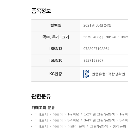
품목정보
발행일
2021년 05월 24일
쪽수, 무게, 크기
56쪽 | 408g | 190*240*10m
ISBN13
9788927198864
ISBN10
8927198867
KC인증
인증유형 : 적합성확인
관련분류
카테고리 분류
국내도서
어린이
1-2학년
1-2학년 그림/동화책
1-2
국내도서
어린이
3-4학년
3-4학년 그림/동화책
3-4
국내도서
어린이
어린이 문학
그림/동화책
창작동화