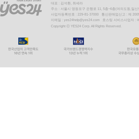
대표 : 김석환, 최세라
주소 : 서울시 영등포구 은행로 11, 5층~6층(여의도동,일신
사업자등록번호 : 229-81-37000 통신판매업신고 : 제 200
이메일 : yes24help@yes24.com 호스팅 서비스사업자 :
Copyright ⓒ YES24 Corp. All Rights Reserved.