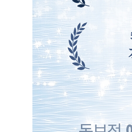
낭만으로 향하는 일 110
사랑은 막을 수 없는 감정이었다 112
사랑하기 좋은 계절 114
그래도, 그러나, 그럼에도 116
사랑이 주는 위대함 118
같이 가자 120
사랑하는 사람에게 편지로 전하고 싶은 마음 122
사랑은 주는 것보다 받는 연습이 필요한 것 127
일상의 온도에서 이상적인 하루를 만들어 주는 129
사랑하고 있을 때 일어나는 일들 130
서로 133
사랑하는 사람에게 편지를 써 주세요 134
미련한 마음과 미련한 마음이 만나는 것 136
우리라는 도형 139
모두 사랑이니까 그랬던 것이지 141
사랑은 없는 여유와 시간을 만들어 내는 것이다 144
애증 146