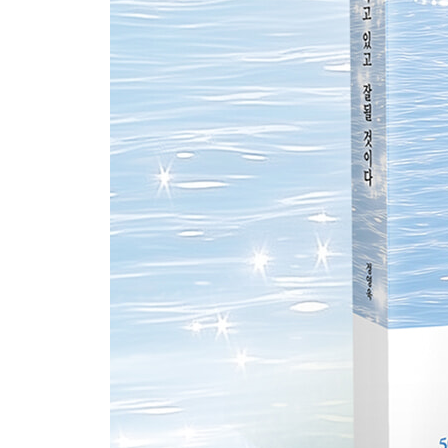
중요한 건 꾸준한 자기다움이다 178
마음먹은 대로 그런 사람이 된다 181
내가 해낸 것이다 186
당신을 일으키는 문장이 어딘가에 있다 189
나는 모르는 사랑 191
스스로를 지키고 나를 사랑하기 위하여 193
비난 없이 사랑할 수 있는가 199
포기하는 용기 204
충실히 도망가고 외면해도 된다 207
흔들리는 나를 꽉 잡아 주는 말들 210
5. 가진 우울과 불안에 대하여
아무도 나를 궁금해하지 않는 것 같은 날이 있다
준비되지 않은 불행 218
잘라 내어야 한다는 것 220
미안하다고 말할 수 있는 순간 223