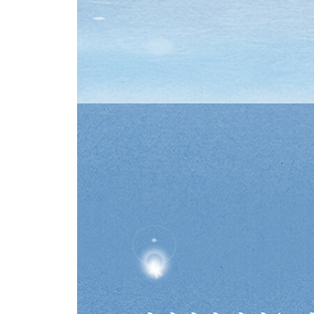
그런 것이다 260
분명 잘하고 있습니다 261
참 잘했어요 262
걱정 벌레 267
삶이 나를 힘들게 하는 것만 같을 때 기억해야 할 것들
그러기 위해 그러는 것은 없다 272
각자의 때가 있다 274
시간에 맡길 때 275
급할수록 천천히 277
잘 살아 내고 있다는 것은 280
그대들의 목소리를 기억하진 못하지만 282
인생의 파란불 284
출항이다 287
마치며 290