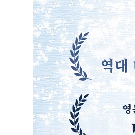
곁에 둠이 섬세한 사람들 80
앞모습보다는 뒷모습을 신경 씁니다 81
할 거면 제대로 85
사람과 사람 사이 86
마음은 곧 선물 받은 것 89
관계의 지속 90
미안해보단 고마워 91
마음의 문제이지, 그 잘못이 문제가 아니다 93
감정 소모하지 않는 현명한 방법 96
만날 사람은 어떻게 해서든 만나게 되어 있다 100
관계에 있어 칼같은 사람들 102
마음의 창 105
마음을 줄 거라면 106
3. 사랑이라는 빛나는 마음
애정하는 마음이 가장 예술이에요