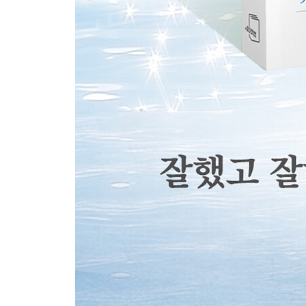
고장 나고 싶은 날 224
삶의 불가항력 226
잠이 오지 않는 밤 228
만남이 유독 깊은 사람들 230
가장 어둡기에 가장 다정해질 수 있는 용기를 지닌 2
마음의 증명 234
후회되는 것 236
마음의 허기 238
목격자가 나 하나뿐인 이야기 240
아무도 나를 궁금해하지 않는 것 같은 날 242
사는 게 그런 거더라 245
바쁜 세상 속에서 느끼는 부정의 순간들 248
아물지 않고 지나가지도 않겠지만 252
누군가의 빛이자 바다인 당신에게 254
6. 일말의 응원과 위로
감히 확신하건대, 분명 잘하고 있습니다