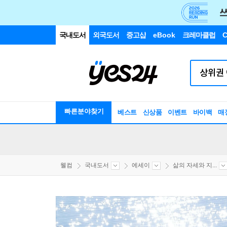
국내도서
외국도서
중고샵
eBook
크레마클럽
C
빠른분야찾기
베스트
신상품
이벤트
바이백
매
웰컴
국내도서
에세이
삶의 자세와 지...