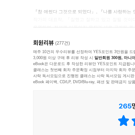
『참 애썼다 그것으로 되었다』, 『나를 사랑하는
누군가에게 빛이자 바다인 당신이기에. 또 누군가의
작가의 대표작, 『잘했고 잘하고 있고 잘될 것이
당신이 살아 내기를 바라며. 이 글을 읽는 이들이 
응원하며, 정성껏 다듬어진 문장과 새로 공개된 원
--- 「누군가의 빛이자 바다인 당신에게」 중에서
있는 그대로도 찬란하다는 받아들임의 이야기에 이
회원리뷰
미래를 긍정하며 다독이는 위로까지. 정영욱 작가의
(277건)
당신은 충분히 강한 사람이나, 당신의 마음 안의 
매주 10건의 우수리뷰를 선정하여 YES포인트 3만원을 드
상황을 바꿀 용기가 있지 않다면, 그 걱정 아주 잠
3,000원 이상 구매 후 리뷰 작성 시
일반회원 300원, 마니아
“우리가 평생 알고 지내지 못하더라도, 앞으로 서로
--- 「걱정 벌레」 중에서
eBook은 다운로드 후 작성한 리뷰만 YES포인트 지급됩니
것만 같다고. 또 해낼 수 없더라도 이렇게 함께 의지
클래스는 첫번째 회차 주문확정 시점부터 마지막 회차 주문
사락 독서모임으로 진행된 클래스는 사락 독서모임 게시판
우리 모두는 미숙한 걸음마로부터 시작해서 여기까지 
현재가 불안하다고 해서 미래까지도 두려워하지 말
eBook 페이백, CD/LP, DVD/Blu-ray, 패션 및 판매금
건넨 작은 응원은 언젠가의 나를 일으키고 어딘가의
뿐, 희뿌연 시간들은 결국 그쳐 간다. 보이지 않던 
테다. 당신은 그럴 수밖에 없는 사람이니.
--- 「그대들의 목소리를 기억하진 못하지만」 중에서
265
너무 견디고만 있는 이들을 보면 대견하면서도, 참
있지만 당신이 언젠가는 지칠까 봐, 무너질까 봐, 
당신, 그 마음을 소중하게 보듬는 단 한 권의 책.