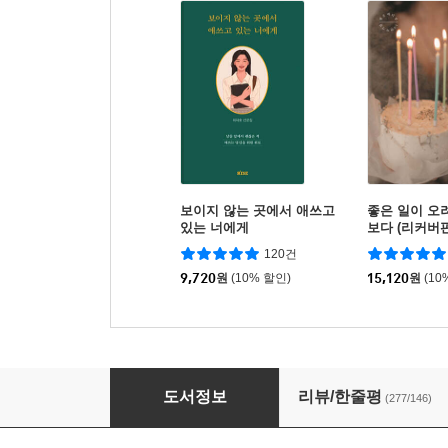
보이지 않는 곳에서 애쓰고
좋은 일이 오
있는 너에게
보다 (리커버판
120건
9,720
원
(10% 할인)
15,120
원
(10
잘했고 잘하고 있고 잘 될 것이다 (아마존 베스트
도서정보
리뷰/한줄평
(277/146)