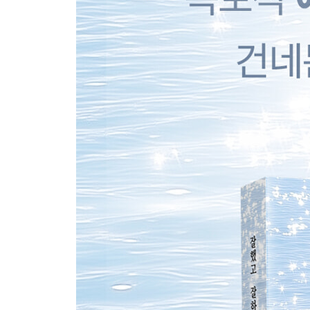
봄날이 오면 148
마음의 문제야 150
벼랑 끝에 선 관계 152
그 사람, 나를 정말 사랑했을까 153
사람과 사랑에 아파했던 당신에게 154
그건 사랑이 아닐 수도 있었다 157
기대면 추락 위험 159
어땠을까 161
그러니까 사랑이 온다 162
- 사랑하는 나의 엄마에게 -
엄마는 아직도 나를 키우고 계셔요 166
된장찌개 168
조성아 씨 170
4. 나 자신을 지키기
당신을 일으키는 문장이 어딘가에 있다