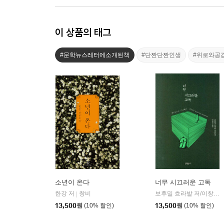
이 상품의 태그
#문학뉴스레터에소개된책
#단짠단짠인생
#위로와공
소년이 온다
너무 시끄러운 고독
한강 저
창비
보후밀 흐라발 저/이창실 역
|
13,500
원
(10% 할인)
13,500
원
(10% 할인)