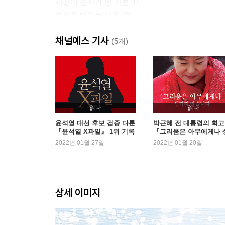
세상에 혼자가 된 기분 37
부정을 대하는 여유 39
우연한 사고였다는 유연한 사고 41
채널예스 기사
나의 가장 큰 적에게 44
(5개)
괜찮아지고 싶어도 괜찮아지지 않을 때가 있습니다 
예전엔 몰랐지만 지금은 알게 된 것들 50
어떤 계절에 있으신지요 54
2. 인간관계에 대하여
읽다
읽다
지금 함께하는 사람이 나의 미래입니다
윤석열 대선 후보 검증 다룬
박근혜 전 대통령의 회
『윤석열 X파일』 1위 기록
『그리움은 아무에게나 
기지 않습니다』 3주 연속
2022년 01월 27일
2022년 01월 20일
지금 함께하는 사람이 나의 미래입니다 60
위
모서리가 없는 사람들 63
관계를 오래 지키는 사람들의 공통점 66
넓고 깊기에 70
상세 이미지
나의 안정제 72
곁에 두고 싶어지는 사람 75
관계의 키 77