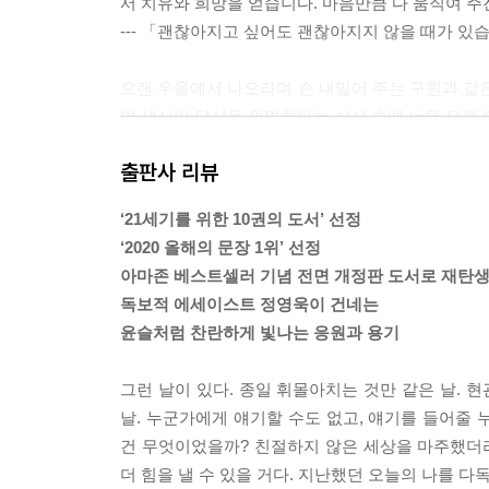
서 치유와 희망을 얻습니다. 마음만큼 다 움직여 주
--- 「괜찮아지고 싶어도 괜찮아지지 않을 때가 있
오랜 우울에서 나오라며 손 내밀어 주는 구원과 같은
며 세상이 당신을 외면한다는 상상 속에 너무 오래 
--- 「마음의 창」 중에서
출판사 리뷰
사람은 자신이 태어난 계절에 쉽게 사랑에 빠진대요
‘21세기를 위한 10권의 도서’ 선정
모든 생물에게 귀소 본능이 있듯, 사람에게는 사랑 
‘2020 올해의 문장 1위’ 선정
--- 「사랑하기 좋은 계절」 중에서
아마존 베스트셀러 기념 전면 개정판 도서로 재탄
독보적 에세이스트 정영욱이 건네는
나도 당신도 누군가에게 자신은 모를 사랑을 받는 
윤슬처럼 찬란하게 빛나는 응원과 용기
하나뿐인 대체 불가임을 잊지 않고 살아갔으면 한다
--- 「나는 모르는 사랑」 중에서
그런 날이 있다. 종일 휘몰아치는 것만 같은 날.
날. 누군가에게 얘기할 수도 없고, 얘기를 들어줄
내 세상의 부정은 한철 먹구름처럼 흘러갈 것이다.
건 무엇이었을까? 친절하지 않은 세상을 마주했더라
나는 기필코 언제 그랬냐는 듯 맑게 갠 하늘을 맞이
더 힘을 낼 수 있을 거다. 지난했던 오늘의 나를 다
--- 「흔들리는 나를 꽉 잡아 주는 말들」 중에서