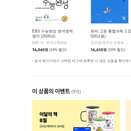
EBS 수능완성 영어영역
완자 고등 통합과학 2 (2
영어 (2026년)
026년용)
EBS 저
한국교육방송공사
김은경,채규선,조향숙 등저
|
14,040
원
(10% 할인)
16,650
원
(10% 할인)
검색 페이지에서 선택된 태그에 등록된 더 많은 상품을 확인해 
이 상품의 이벤트
(9개)