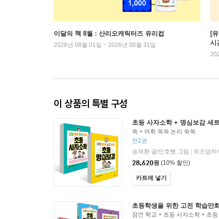
이달의 책 8월 : 산리오캐릭터즈 유리컵
[
시
2026년 08월 01일 ~ 2026년 08월 31일
20
이 상품의 특별 구성
초등 사자소학 + 명심보감 세
쑥 + 어휘 쑥쑥 논리 쑥쑥
전2권
송재환 글/인호빵 그림
위즈덤하
|
28,620
원
(10% 할인)
카트에 넣기
초등학생을 위한 고전 학습만화
잠언 학교 + 초등 사자소학 + 초등