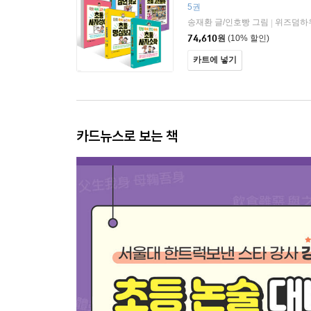
자성어 + 초등 고전문학
5권
송재환 글/인호빵 그림
위즈덤하
|
74,610
원
(10% 할인)
카트에 넣기
카드뉴스로 보는 책