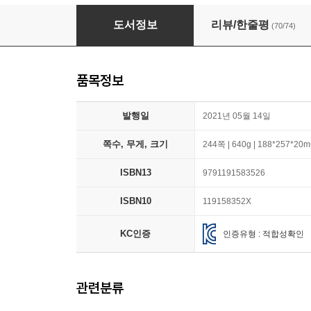
초등 사자소학
도서정보
리뷰/한줄평
(70/74)
품목정보
발행일
2021년 05월 14일
쪽수, 무게, 크기
244쪽 | 640g | 188*257*20
ISBN13
9791191583526
ISBN10
119158352X
KC인증
인증유형 : 적합성확인
관련분류