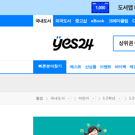
국내도서
외국도서
중고샵
eBook
크레마클럽
C
빠른분야찾기
베스트
신상품
이벤트
바이백
매
웰컴
국내도서
어린이
1-2학년
1-