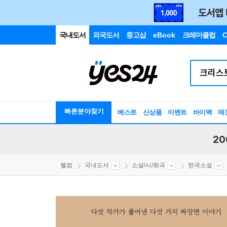
국내도서
외국도서
중고샵
eBook
크레마클럽
C
빠른분야찾기
베스트
신상품
이벤트
바이백
매
20
웰컴
국내도서
소설/시/희곡
한국소설