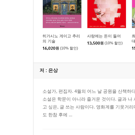
히가시노 게이고 추리
사랑에는 돈이 들어
최
의 기술
13,500
원
(10% 할인)
16,020
원
(10% 할인)
1
저 :
은상
소설가, 편집자. 4월의 어느 날 공원을 산책하
소설은 학문이 아니라 즐거운 것이다. 글과 나
고 싶은, 글 쓰는 사람이다. 영화계를 기웃거
도 한참 후에 ...