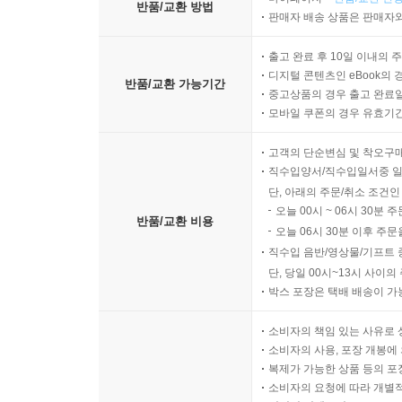
반품/교환 방법
판매자 배송 상품은 판매자와
출고 완료 후 10일 이내의 
디지털 콘텐츠인 eBook의 
반품/교환 가능기간
중고상품의 경우 출고 완료일
모바일 쿠폰의 경우 유효기간(
고객의 단순변심 및 착오구
직수입양서/직수입일서중 일
단, 아래의 주문/취소 조건인
오늘 00시 ~ 06시 30분 
반품/교환 비용
오늘 06시 30분 이후 주문
직수입 음반/영상물/기프트 
단, 당일 00시~13시 사이
박스 포장은 택배 배송이 가
소비자의 책임 있는 사유로 
소비자의 사용, 포장 개봉에 
복제가 가능한 상품 등의 포장을 
소비자의 요청에 따라 개별