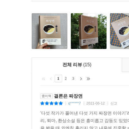
전체 리뷰
(15)
1
2
3
결론은 짜장면
종이책
q******7
2021-06-12
신고
|
|
|
'다섯 작가가 풀어낸 다섯 가지 짜장면 이야
리, 퇴마, 환상소설 등은 흥미롭고 감동도 
을 봤을 때 외엔침 흘리지 않고 내용에 집중할 