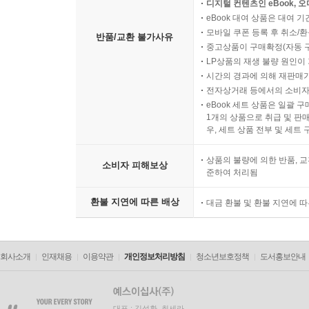
디지털 컨텐츠인 eBook, 
eBook 대여 상품은 대여 기
모바일 쿠폰 등록 후 취소/환
반품/교환 불가사유
중고상품이 구매확정(자동 
LP상품의 재생 불량 원인이 기
시간의 경과에 의해 재판매가
전자상거래 등에서의 소비자
eBook 세트 상품은 일괄 
1개의 상품으로 취급 및 판매
우, 세트 상품 전부 및 세트
상품의 불량에 의한 반품, 교
소비자 피해보상
준하여 처리됨
환불 지연에 따른 배상
대금 환불 및 환불 지연에 
회사소개
인재채용
이용약관
개인정보처리방침
청소년보호정책
도서홍보안내
대표 : 김석환, 최세라