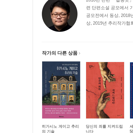
련 단편소설 공모에서 가작
공모전에서 동상, 201
상, 2019년 추리작가협
작가의 다른 상품
히가시노 게이고 추리
당신의 죄를 지켜드립
의 기술
니다
5