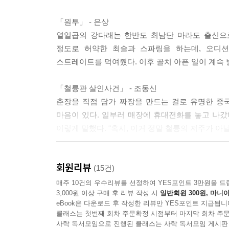
“이 주변을 보니까, 방금 걸레질 하셨죠? 그런데,
죠!
「원투」 - 은상
--- 「철륭관 살인사건(조동신)」 중에서
열일곱의 강다래는 한반도 최남단 마라도 출신으로
정도로 허약한 최솔과 스파링을 하는데, 오디
수정은 고운 얼굴을 사납게 일그러뜨린 채 머리카
스트레이트를 먹여줬다. 이후 골치 아픈 일이 계속
믿길 지경이었다.
“교수님, 그리고 거기 귀엽게 생긴 학생. 잘 봐봐. 
「철륭관 살인사건」 - 조동신
--- 「데우스 엑스 마키나(강지영)」 중에서
춘장을 직접 담가 짜장을 만드는 걸로 유명한 중
마음이 있다. 일부러 매장에 휴대전화를 놓고 나갔
그때 유영이 별안간 걸음을 멈추었다. 나도 얼결에 
이렇게 말했다. “혹시, 이거 정말 철륭의 저주가 아
“예기치 못한 일에 휘말린다고 해도 겁먹지 마세요.
럴 때 생기거든요. 그래도 괜찮을 거예요. 목적지를 
「데우스 엑스 마키나」 - 강지영
“네? 그게 무슨.”
회원리뷰
유수현 교수는 낮에는 평범한 대학교수지만, 밤에
(15건)
망자에게 충격적인 이야기를 들었는데, 뱀 문신을 
--- 「환상의 날(장아미)」 중에서
매주 10건의 우수리뷰를 선정하여 YES포인트 3만원을 드
3,000원 이상 구매 후 리뷰 작성 시
일반회원 300원, 마니아
위해 고스트스팟을 찾아간다.
eBook은 다운로드 후 작성한 리뷰만 YES포인트 지급됩니
클래스는 첫번째 회차 주문확정 시점부터 마지막 회차 주문
「환상의 날」 - 장아미
사락 독서모임으로 진행된 클래스는 사락 독서모임 게시판