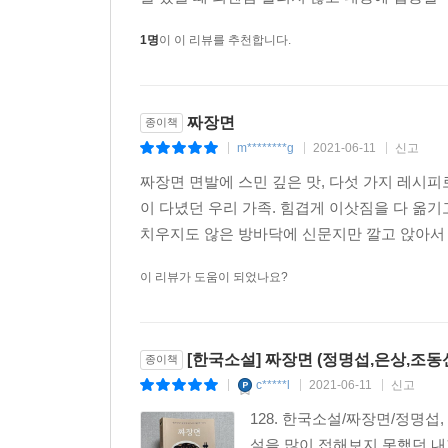
1명
이 이 리뷰를 추천합니다.
짜장면
종이책
m********g
2021-06-11
신고
|
|
|
짜장면 면발에 스민 깊은 맛, 다섯 가지 레시피
이 다녔던 우리 가족. 힘겹게 이삿짐을 다 옮
치우지도 않은 방바닥에 신문지만 깔고 앉아서 
이 리뷰가 도움이 되었나요?
[한국소설] 짜장면 (정명섭,은상,조동
종이책
c*****l
2021-06-11
신고
|
|
|
128. 한국소설/짜장면/정명섭, 은
설을 많이 접해보지 못했던 내