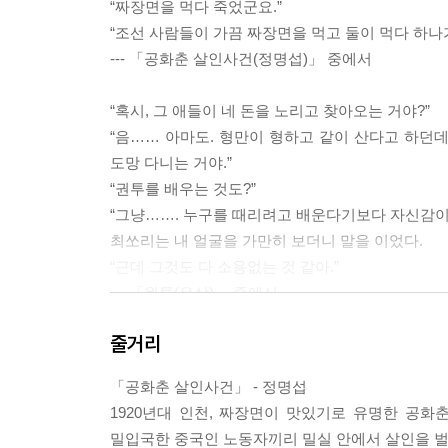
“짜장면을 먹다 죽었군요.”
“조선 사람들이 가끔 짜장면을 먹고 둘이 먹다 하나
--- 「공화춘 살인사건(정명섭)」 중에서
“혹시, 그 애들이 네 돈을 노리고 찾아오는 거야?”
“음…… 아마도. 형만이 형하고 같이 산다고 하던데
도망 다니는 거야.”
“권투를 배우는 것도?”
“그냥……. 누구를 때리려고 배운다기보다 자신감이
최쏘리는 내 얼굴을 가만히 보더니 말을 이었다.
“근데 그것도 다 소용없는 것 같아.”
--- 「원투(은상)」 중에서
줄거리
나는 이럴 때는 어떻게 해야 할까, 많이 망설여졌다.
“여, 여길 좀 보세요!”
「공화춘 살인사건」 - 정명섭
나는 억지웃음을 지으며 말했다.
1920년대 인천, 짜장면이 맛있기로 유명한 공
“뭡니까?”
밀입국한 중국인 노동자끼리 밀실 안에서 살인을 벌