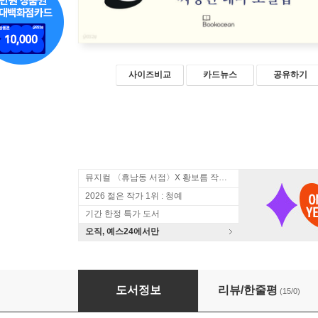
사이즈비교
카드뉴스
공유하기
뮤지컬 〈휴남동 서점〉X 황보름 작가 북토크
2026 젊은 작가 1위 : 청예
기간 한정 특가 도서
오직, 예스24에서만
짜장면
도서정보
리뷰/한줄평
(15/0)