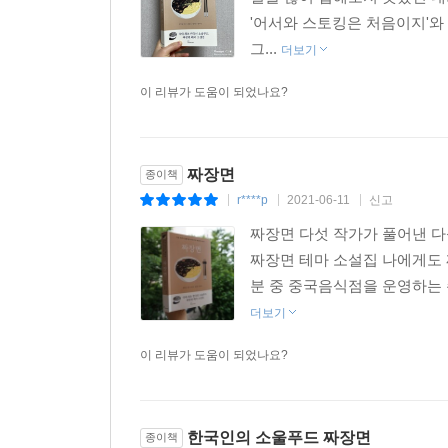
'어서와 스토킹은 처음이지'와
그...
더보기
이 리뷰가 도움이 되었나요?
짜장면
종이책
r****p
2021-06-11
신고
|
|
|
짜장면 다섯 작가가 풀어낸 다
짜장면 테마 소설집 나에게도 
분 중 중국음식점을 운영하는 손
더보기
이 리뷰가 도움이 되었나요?
한국인의 소울푸드 짜장면
종이책