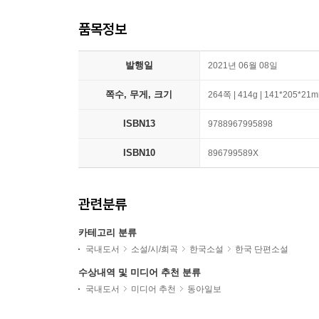
품목정보
발행일
2021년 06월 08일
쪽수, 무게, 크기
264쪽 | 414g | 141*205*21
ISBN13
9788967995898
ISBN10
896799589X
관련분류
카테고리 분류
국내도서
소설/시/희곡
한국소설
한국 단편소설
수상내역 및 미디어 추천 분류
국내도서
미디어 추천
동아일보