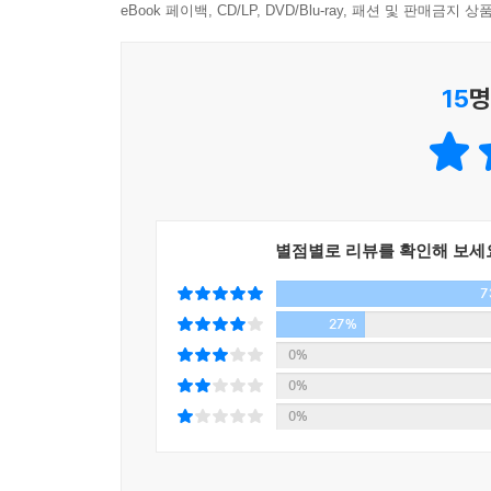
민영은 뭔가 평소와 다른 날, 아무것도 예상대로
eBook 페이백, CD/LP, DVD/Blu-ray, 패션 및 판매금
고백당한다. 뿌리치고 나온 뒤 우연히 들어간 곳은 
과거와 현재가 이어진다.
15
명
별점별로 리뷰를 확인해 보세
7
27%
0%
0%
0%