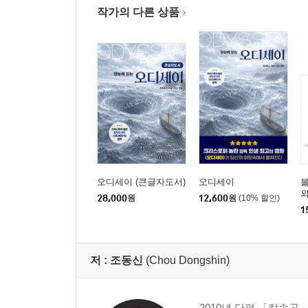
작가의 다른 상품
오디세이 (큰글자도서)
오디세이
블
28,000
원
12,600
원
(10% 할인)
1
저 :
조동신
(Chou Dongshin)
2010년 단편 「칼송곳