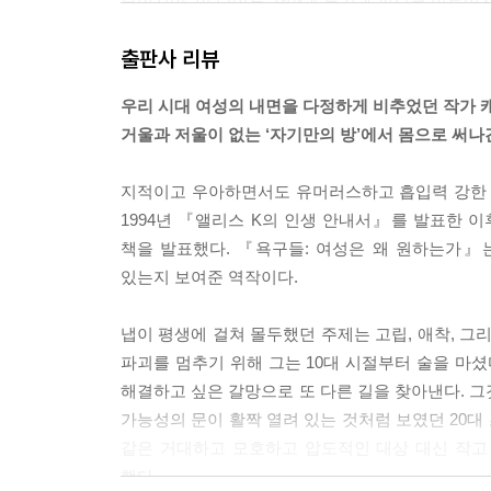
분이지만, 이 단어는 갈망과 동경과 필요로 이루어진
성을 느끼고자 하는, 쾌락을 경험하고자 하는 더욱 
출판사 리뷰
--- p.18
우리 시대 여성의 내면을 다정하게 비추었던 작가 
이제 나는 먹는다. 이 말 자체는 승리의 진술이지만
거울과 저울이 없는 ‘자기만의 방’에서 몸으로 써나
로운 관계를 의미한다─를 향해 나아가는 길은 빙빙
의 차이는 있겠지만 나를 굶기로 내몰았던 것과 정
지적이고 우아하면서도 유머러스하고 흡입력 강한 
--- p.31
1994년 『앨리스 K의 인생 안내서』를 발표한 이
책을 발표했다. 『욕구들: 여성은 왜 원하는가』
식사장애에 관한 책들이 꽂힌 자기계발서 서가는 연
있는지 보여준 역작이다.
티를 다룬 책들과 따로 있으며, 문화와 미디어를 다
는 악마를 꼽아보라. 한 진영에는 너무 많이 사랑하
냅이 평생에 걸쳐 몰두했던 주제는 고립, 애착, 그
이 쇼핑하는 여자들이 있다. 사실 세 진영은 서로 
파괴를 멈추기 위해 그는 10대 시절부터 술을 마셨
--- pp.34-35
해결하고 싶은 갈망으로 또 다른 길을 찾아낸다. 그
가능성의 문이 활짝 열려 있는 것처럼 보였던 20대
우리는 다른 어느 시대, 다른 어느 집단의 여성들보
같은 거대하고 모호하고 압도적인 대상 대신 작고
수 있으며 우리가 적합하다고 여기는 방식으로 우리
했다.
나 자신의 모습을 목도했다. 그때 나의 존재 전체는