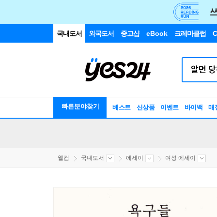
국내도서
외국도서
중고샵
eBook
크레마클럽
C
빠른분야찾기
베스트
신상품
이벤트
바이백
매
웰컴
국내도서
에세이
여성 에세이