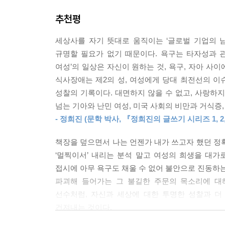
대고 있는 나를 느낀다. 종종 나와는 어마어마하게 
추천평
굶고 사들이고 훔치는 여자들, 자신을 해치는 사랑
을지 어떨지 나는 아직도 완전히 확신하지 못하고 있
거식증의 한때를 회상하며 깨달은 것. 그 모든 욕구
--- p.47
세상사를 자기 뜻대로 움직이는 ‘글로벌 기업의 
우리 시대 여성들의 세계를 경유해 ‘나’와 ‘우리’를 
규명할 필요가 없기 때문이다. 욕구는 타자성과 관
세상은 남성의 욕구에 봉사하는 방향으로 움직인다.
여성’의 일상은 자신이 원하는 것, 욕구, 자아 사
이 책의 제목이기도 한 ‘식욕/욕구(appetite)
자기주장과 노골적 경쟁심의 모범을 보이며 교사들
식사장애는 제2의 성, 여성에게 당대 최전선의 이
걸었다. 하지만 이 단어는 갈망과 동경과 필요로 
들은 주로 여자들로 청소와 요리와 쇼핑과 타이핑과
성찰의 기록이다. 대면하지 않을 수 없고, 사랑하지
충족하고자 하는 선천적이거나 습관적인 욕망 내지 
와 광고에서 남자들은 제공의 이미지들, 즉 언제든 
넘는 기아와 난민 여성, 미국 사회의 비만과 거식증
풍요의 감각과 가능성을 느끼고자 하는, 쾌락을 경험
들의 삶에도 기회가 엄청나게 늘어났다고는 하나 여
- 정희진 (문학 박사, 『정희진의 글쓰기 시리즈 1, 2,
사와 제공의 이미지도 존재하지 않고, 다수의 타
욕구는 하나의 순환 속에 존재하는바, 냅의 말마따
기본적인 기대도 존재하지 않는다.
책장을 덮으면서 나는 언젠가 내가 쓰고자 했던 정
여성에게는 이 욕구를 상상하고 충족하는 일이 
--- pp.81-82
‘멀찍이서’ 내리는 분석 말고 여성의 희생을 대가
부당하거나 잘못된 것 같다고, 원하는 대로 마음
접시에 아무 욕구도 채울 수 없어 불안으로 진동하는 
생각하기 때문이다. 식욕과 음식뿐 아니라 사랑과 
선택할 자유는 바꿔 말하면 실수할 자유, 더듬거리다
파괴해 들어가는 그 불길한 주문의 목소리에 대
필연적으로 동반하는 끔찍한 불확실성을 견디며 살아
선수처럼, 자신과 세상에 대한 투명한 성찰과 더
냅의 분석에 따르자면, 이러한 죄책감과 두려움은
고 생각한다.
건져내는 것이다.
용인된 방식으로만 갈망을 충족시켜야 한다는 명
--- pp.95-96
- 김금희 (소설가, 『복자에게』 저자)