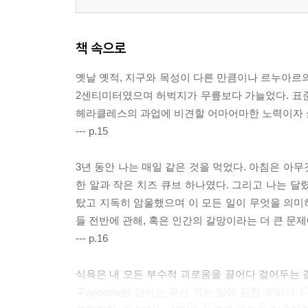
책 속으로
옛날 옛적, 지구와 목성이 다른 만큼이나 르누아르의
2센티미터였으며 허벅지가 무릎보다 가늘었다. 표준 
헤라클레스의 과업에 비견할 어마어마한 노력이자 
--- p.15
3년 동안 나는 매일 같은 것을 먹었다. 아침은 아무
한 알과 작은 치즈 큐브 하나였다. 그리고 나는 달
탔고 지독히 암울했으며 이 모든 일이 무엇을 의미하
들 전반에 관해, 혹은 인간의 갈망이라는 더 큰 문
--- p.16
식욕은 내 모든 부수적 괴로움을 끌어다 걸어두는 걸
구appetite란 단어는 우선 먹는 일에 관한 것이다