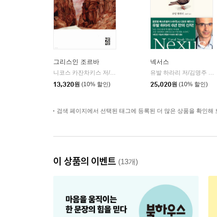
그리스인 조르바
넥서스
니코스 카잔차키스 저/이윤기 역
열린책들
유발 하라리 저/김명주 역
|
|
13,320
원
(10% 할인)
25,020
원
(10% 할인)
검색 페이지에서 선택된 태그에 등록된 더 많은 상품을 확인해 
이 상품의 이벤트
(13개)