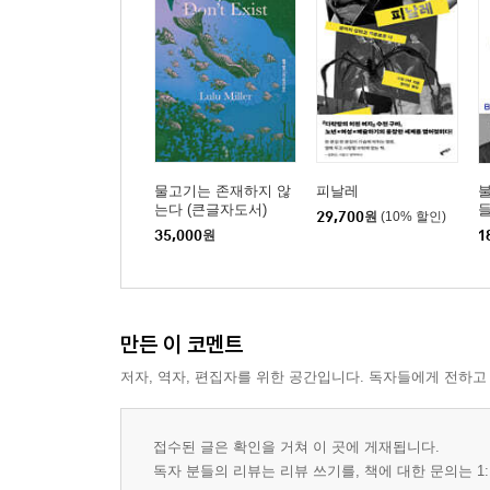
물고기는 존재하지 않
피날레
는다 (큰글자도서)
29,700
원
(10% 할인)
35,000
원
1
만든 이 코멘트
저자, 역자, 편집자를 위한 공간입니다. 독자들에게 전하고
접수된 글은 확인을 거쳐 이 곳에 게재됩니다.
독자 분들의 리뷰는 리뷰 쓰기를, 책에 대한 문의는 1: