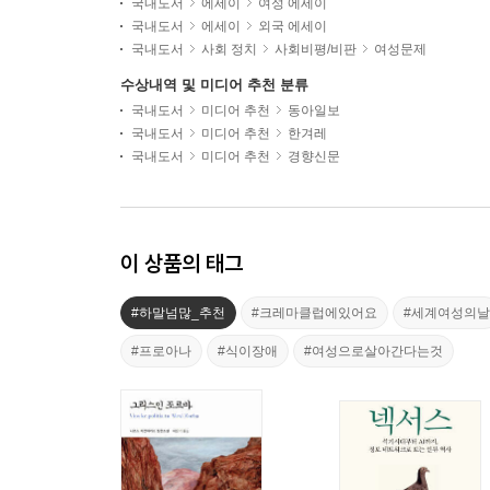
국내도서
에세이
여성 에세이
국내도서
에세이
외국 에세이
국내도서
사회 정치
사회비평/비판
여성문제
수상내역 및 미디어 추천 분류
국내도서
미디어 추천
동아일보
국내도서
미디어 추천
한겨레
국내도서
미디어 추천
경향신문
이 상품의 태그
#하말넘많_추천
#크레마클럽에있어요
#세계여성의날
#프로아나
#식이장애
#여성으로살아간다는것