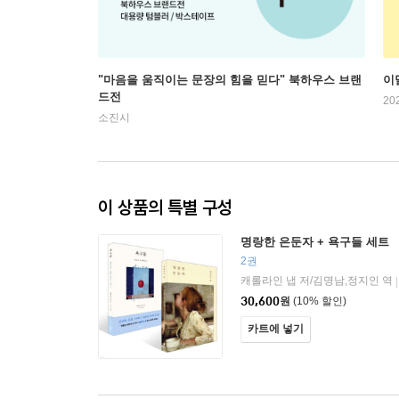
"마음을 움직이는 문장의 힘을 믿다" 북하우스 브랜
이
드전
20
소진시
이 상품의 특별 구성
명랑한 은둔자 + 욕구들 세트
2권
캐롤라인 냅 저/김명남,정지인 역
|
30,600
원
(10% 할인)
카트에 넣기