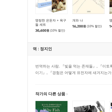
명랑한 은둔자 + 욕구
개와 나
들 세트
16,200
원
(10% 할인)
1
30,600
원
(10% 할인)
역 :
정지인
번역하는 사람. 『빛을 먹는 존재들』, 『이토
이기』, 『경험은 어떻게 유전자에 새겨지는가』
작가의 다른 상품