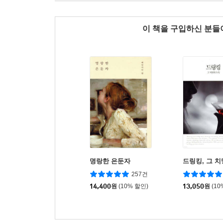
이 책을 구입하신 분
명랑한 은둔자
드링킹, 그 
257건
14,400
원
(10% 할인)
13,050
원
(10