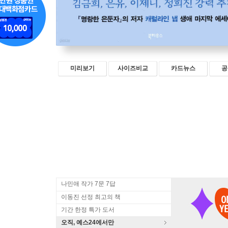
미리보기
사이즈비교
카드뉴스
공
나민애 작가 7문 7답
이동진 선정 최고의 책
기간 한정 특가 도서
오직, 예스24에서만