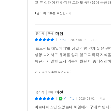
고 본 상태이긴 하지만 그래도 뒷내용이 궁금해서
1명
이 이 리뷰를 추천합니다.
마션
종이책
구매
s***3
2026-08-02
신고
|
|
|
'프로젝트 헤일메리'를 정말 감명 깊게 읽은 팬
상황 속에서도 유머를 잃지 않고 과학적 지식
특유의 세밀한 묘사 덕분에 훨씬 더 흥미진진
이 리뷰가 도움이 되었나요?
마션
종이책
구매
y******1
2026-08-01
신고
|
|
|
아르테미스만 있었는데 헤일메리 구매 하면서 같