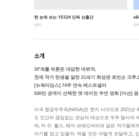
한 눈에 보는 YES24 단독 선출간
e
상시
상
소개
SF계를 뒤흔든 대담한 데뷔작,
천재 작가 탄생을 알린 21세기 화성판 로빈슨 크루
[뉴욕타임스] 74주 연속 베스트셀러
500만 관객이 선택한 맷 데이먼 주연 영화 [마션] 
미국 항공우주국(NASA)은 현지 시각으로 2021년 
도 인간의 끊임없는 관심의 대상으로 우주 탐사의 
며, H. G. 웰스, 레이 브래드버리와 같은 작가
야기를 담고 있을까. 먹을 것은 어떻게 조달하고, 산