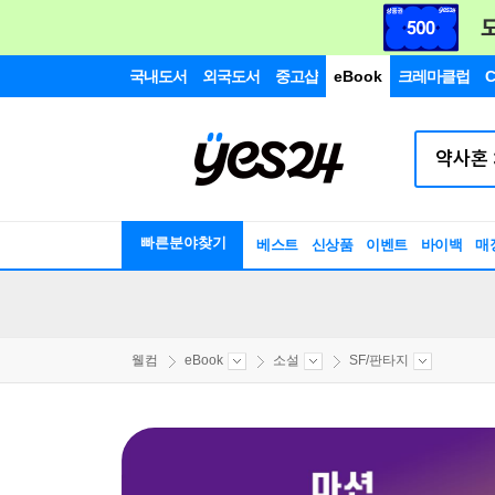
국내도서
외국도서
중고샵
eBook
크레마클럽
C
빠른분야찾기
베스트
신상품
이벤트
바이백
매
웰컴
eBook
소설
SF/판타지