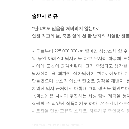
나는 그저 최초로 그것을 시험해 보는 것뿐이다. 나
몇 알 찾았다. 그중 어느 것 하나라도 시련을 견디
출판사 리뷰
기 위해 필요한 것은 칼로리이다. 어떤 종류든 상관
계획이다. 발에 흙이 묻는 것쯤은 상관없다. 엄청난
“단 1초도 믿음을 저버리지 않는다.”
방미터를 막사 안으로 들여와야 한다는 얘기다. 에어
인생 최고의 날, 죽음 앞에 선 한 남자의 치열한 생
질 듯 아플 것이다. 하지만 결국 모든 것이 계획대
물학적 능력을 두려워하라!
지구로부터 225,000,000km 떨어진 상상조차 할
--- p.27
일 동안 아레스3 탐사선을 타고 무사히 화성에 도
사이에 교신이 끊겨버린다. 그가 죽었다고 생각한 
더러운 화학 같으니라고! 그러니까 지금 공기 중에
탐사선이 올 때까지 살아남아야 한다. 이보다 더
게… 그냥 놀고 있다. 불똥 하나만 튀면 ‘펑!’ 하
만들었으며 산소와 이산화탄소로 경작을 해낸다. 한
정시킨 뒤 나는 지퍼 백 크기의 봉지를 들고 주위에 
치워진 막사 근처에서 마침내 그의 생존을 확인한다
버에는 대기 분석기가 있다. 질소: 22퍼센트. 산소:
《마션》은 나사가 추진하는 화성 탐사 계획을 통
지금 막사 안은 수소 천국이다. 지금까지 막사가 폭
집필할 수 없었던 작품이기도 하다. 74주간 베스트
작은 정전기 하나만 일었어도 나 혼자만의 ‘힌덴부르
사로잡을 만한 고유의 소재로, 하루하루 주인공의 
했다. 그게 지금 내가 로버 2에 앉아 있는 이유다.
산화탄소 필터가 포화될 것이다. 그 전에 문제를 해
“대담하고 흥미로운 조합.”
--- p.58