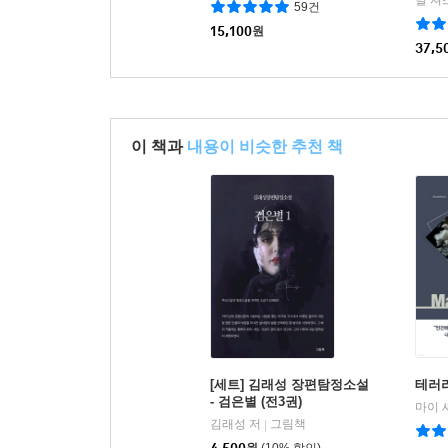
59건
15,100
원
37,5
이 책과
내용이 비슷한 추천 책
[세트] 김래성 장편탐정소설
테러
- 검은별 (전3권)
김래성 저
그림책
|
4,500
원
(10% 할인)