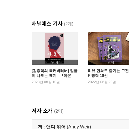
채널예스 기사
(2개)
읽다
읽다
[김중혁의 북커버러버] 얼굴
리뷰 만화로 즐기는 고전
이 나오는 표지 - 『아몬
F 명작 10선
드』
2023년 08월 10일
2022년 08월 29일
저자 소개
(2명)
저 :
앤디 위어
(Andy Weir)