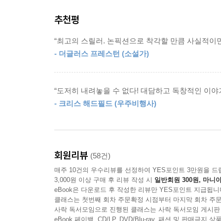
이야기, 인물, 과학적 기술의 정확성이 어우러진 
추천평
“기본 통신시스템은 커다란 위성 접시안테나를 이용
붉은 별 화성을 향한 인류의 발자취는 수 세기 동
V에 있었고요.”
“최고의 스릴러. 논픽션으로 착각할 만큼 사실적이
바탕으로 만들어 낸 최고의 조합이자, 조난 소설
이번엔 모리스가 거들었다.
- 더글러스 프레스턴 (소설가)
한껏 증폭된 여운을 남긴 사례이기도 하다. ‘천재 
“맞습니다. MAV는 일종의 통신 ‘기계’입니다. 
이후 각종 연구 및 개발에 참가한 실력파 프로그래
가 세 개가 모두 개별 시스템이라 운석 충돌이 일어
독특한 문학적 감각을 마음껏 선보인 작품이라는 평
“문제는 루이스 대장과 나머지 대원들이 MAV를 타고
“도저히 내려놓을 수 없다! 대담하고 독창적인 이야기
이 책을 통해 먼 행성에 남겨진 한 사람을 구하기 
척의 말이었다.
- 크리스 해드필드 (우주비행사)
없는 남성을 응원하고 그의 한마디에 울고 웃는다
“그래서 네 개의 개별 통신시스템이 하나가 된 겁니다
현실에서 일어나기 힘든 장면이지만, 인류에게 이러
모리스가 결론을 내렸다.
들게 한다. 색다른 행복감을 주는 소설 《마션》, 
벤카트는 손가락으로 콧잔등을 집으며 말했다.
“어떻게 이런 상황을 예측하지 못할 수가 있나?”
회원리뷰
(58건)
척이 어깨를 으쓱하며 대답했다.
매주 10건의 우수리뷰를 선정하여 YES포인트 3만원을 드
“엄청난 소설! 인류의 과학기술에 대한 찬미로 읽힐
“생각도 못 했습니다. MAV가 ‘없는’ 상태에서 누군
3,000원 이상 구매 후 리뷰 작성 시
일반회원 300원, 마니아
- 〈월스트리트 저널〉
eBook은 다운로드 후 작성한 리뷰만 YES포인트 지급됩니
클래스는 첫번째 회차 주문확정 시점부터 마지막 회차 주문
--- p.92
사락 독서모임으로 진행된 클래스는 사락 독서모임 게시판
“현대 과학기술에 대한 정확하고 상세한 묘사와 독창
eBook 페이백, CD/LP, DVD/Blu-ray, 패션 및 판매금