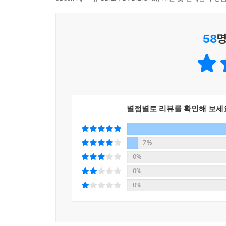
- 〈퍼블리셔스 위클리〉
“빼어난 소재, 무엇보다도 실화보다 더 사실적인 이
58
명
- 〈USA투데이〉
“로버트 하인라인, 아이작 아시모프, 아서 C. 클라
- 〈산 호세 머큐리 뉴스〉
별점별로 리뷰를 확인해 보세
“생사를 넘나드는 화성에서의 급박한 상황과 예리하
- 〈라이브러리 저널〉
7%
0%
0%
0%