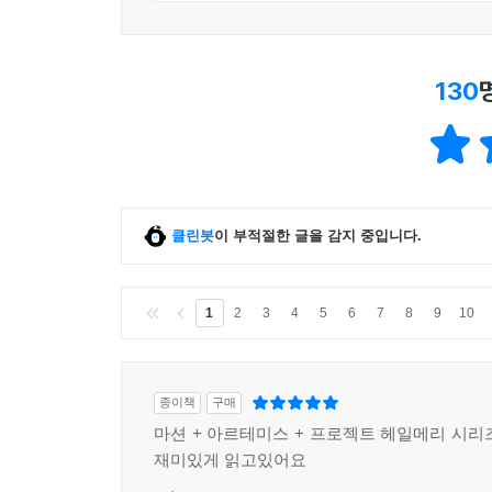
130
클린봇
이 부적절한 글을 감지 중입니다.
1
2
3
4
5
6
7
8
9
10
종이책
구매
마션 + 아르테미스 + 프로젝트 헤일메리 시리
재미있게 읽고있어요