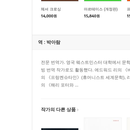
체셔 크로싱
아르테미스 (개정판)
14,000
원
15,840
원
1
역 :
박아람
전문 번역가. 영국 웨스트민스터 대학에서 문학
빙 번역 작가로도 활동했다. 에드워드 리의 《
의 《프랑켄슈타인》(휴머니스트 세계문학), 라
의 《해리 포터와 ...
작가의 다른 상품