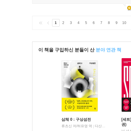
1
2
3
4
5
6
7
8
9
10
이 책을 구입하신 분들이 산
분야 연관 책
삼체 0 : 구상섬전
[세트
권)
류츠신 저/허유영 역
다산책방
|
닐 셔