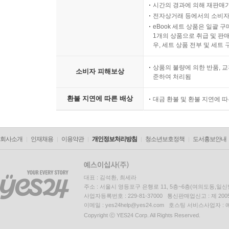
시간의 경과에 의해 재판매가
전자상거래 등에서의 소비자
eBook 세트 상품은 일괄 
1개의 상품으로 취급 및 판매
우, 세트 상품 전부 및 세트
상품의 불량에 의한 반품, 교
소비자 피해보상
준하여 처리됨
환불 지연에 따른 배상
대금 환불 및 환불 지연에 
회사소개
인재채용
이용약관
개인정보처리방침
청소년보호정책
도서홍보안내
대표 : 김석환, 최세라
주소 : 서울시 영등포구 은행로 11, 5층~6층(여의도동,일신
사업자등록번호 : 229-81-37000 통신판매업신고 : 제 200
이메일 : yes24help@yes24.com 호스팅 서비스사업자 :
Copyright ⓒ YES24 Corp. All Rights Reserved.