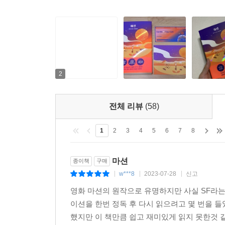
2
전체 리뷰
(58)
1
2
3
4
5
6
7
8
마션
종이책
구매
w***8
2023-07-28
신고
|
|
|
영화 마션의 원작으로 유명하지만 사실 SF라는
이션을 한번 정독 후 다시 읽으려고 몇 번을 들
했지만 이 책만큼 쉽고 재미있게 읽지 못한것 같