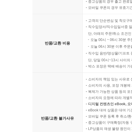
중고상품의 경우 출고 완료일
모바일 쿠폰의 경우 유효기간(
고객의 단순변심 및 착오구
직수입양서/직수입일서중 일
단, 아래의 주문/취소 조건인
오늘 00시 ~ 06시 30분 
반품/교환 비용
오늘 06시 30분 이후 주문
직수입 음반/영상물/기프트 
단, 당일 00시~13시 사이
박스 포장은 택배 배송이 가
소비자의 책임 있는 사유로 
소비자의 사용, 포장 개봉에 
복제가 가능한 상품 등의 포장을 
소비자의 요청에 따라 개별
디지털 컨텐츠인 eBook, 
eBook 대여 상품은 대여 기
모바일 쿠폰 등록 후 취소/환
반품/교환 불가사유
중고상품이 구매확정(자동 
LP상품의 재생 불량 원인이 기