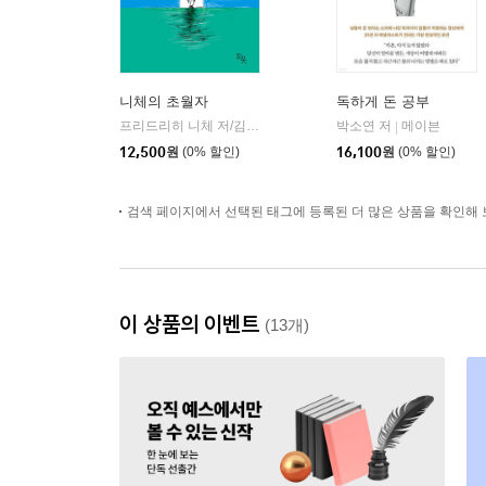
니체의 초월자
독하게 돈 공부
프리드리히 니체 저/김철 편역
히읏
박소연 저
메이븐
|
|
12,500
원
(0% 할인)
16,100
원
(0% 할인)
검색 페이지에서 선택된 태그에 등록된 더 많은 상품을 확인해 
이 상품의 이벤트
(13개)