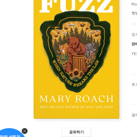
Ro
첫
정
판
Y
추
결
공유하기