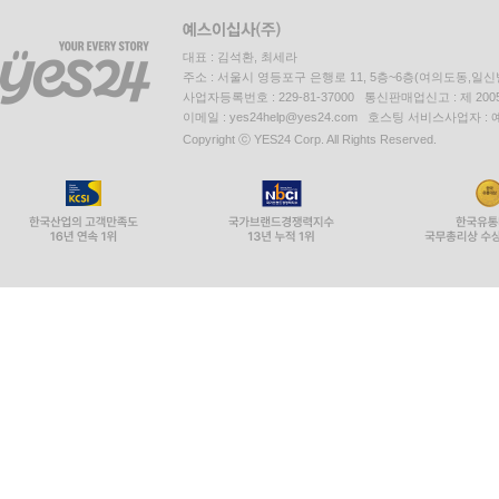
대표 : 김석환, 최세라
주소 : 서울시 영등포구 은행로 11, 5층~6층(여의도동,일신
사업자등록번호 : 229-81-37000 통신판매업신고 : 제 200
이메일 : yes24help@yes24.com 호스팅 서비스사업자 :
Copyright ⓒ YES24 Corp. All Rights Reserved.