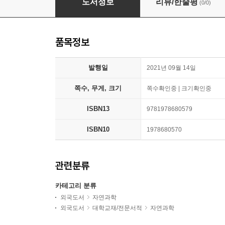
도서정보
리뷰/한줄평
(0/0)
품목정보
발행일
2021년 09월 14일
쪽수, 무게, 크기
쪽수확인중 | 크기확인중
ISBN13
9781978680579
ISBN10
1978680570
관련분류
카테고리 분류
외국도서
자연과학
외국도서
대학교재/전문서적
자연과학