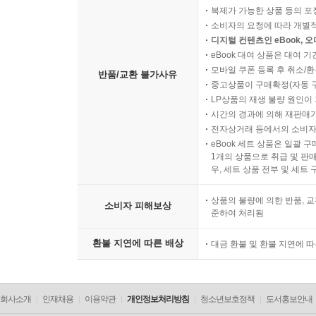
복제가 가능한 상품 등의 포장을 
소비자의 요청에 따라 개별
디지털 컨텐츠인 eBook, 
eBook 대여 상품은 대여 기
모바일 쿠폰 등록 후 취소/환
반품/교환 불가사유
중고상품이 구매확정(자동 
LP상품의 재생 불량 원인이 기
시간의 경과에 의해 재판매가
전자상거래 등에서의 소비자
eBook 세트 상품은 일괄 
1개의 상품으로 취급 및 판매
우, 세트 상품 전부 및 세트
상품의 불량에 의한 반품, 교
소비자 피해보상
준하여 처리됨
환불 지연에 따른 배상
대금 환불 및 환불 지연에 
회사소개
인재채용
이용약관
개인정보처리방침
청소년보호정책
도서홍보안내