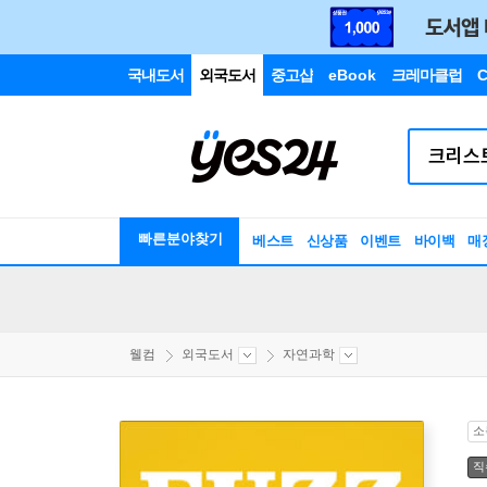
국내도서
외국도서
중고샵
eBook
크레마클럽
C
빠른분야찾기
베스트
신상품
이벤트
바이백
매
웰컴
외국도서
자연과학
소
직