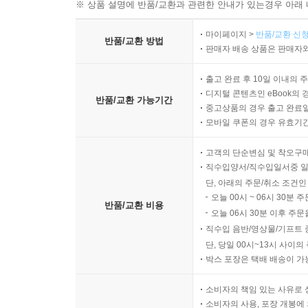
※ 상품 설명에 반품/교환과 관련한 안내가 있는경우 아래 
마이페이지 >
반품/교환 신청
반품/교환 방법
판매자 배송 상품은 판매자와
출고 완료 후 10일 이내의 
디지털 콘텐츠인 eBook의 
반품/교환 가능기간
중고상품의 경우 출고 완료일
모바일 쿠폰의 경우 유효기간(
고객의 단순변심 및 착오구
직수입양서/직수입일서중 일
단, 아래의 주문/취소 조건인
오늘 00시 ~ 06시 30분 
반품/교환 비용
오늘 06시 30분 이후 주문
직수입 음반/영상물/기프트 
단, 당일 00시~13시 사이
박스 포장은 택배 배송이 가
소비자의 책임 있는 사유로 
소비자의 사용, 포장 개봉에 