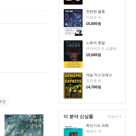
찬란한 멸종
이정모 저
15,000
원
노화의 종말
데이비드 A. 싱클레어,매슈 D. 러플랜트 공저/이한음 역
15,500
원
게놈 익스프레스
조진호 저
14,700
원
추천
이 분야 신상품
더보기
짝짓기의 과학
현택수 저