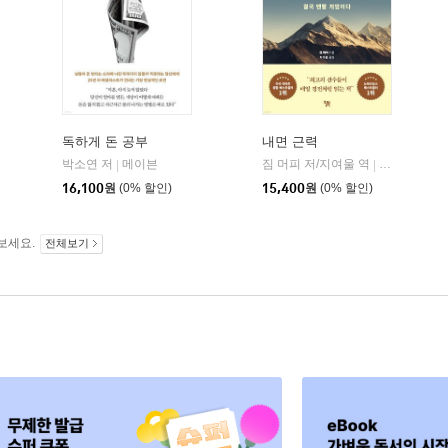
독하게 돈 공부
내면 근력
히읏
박소연 저
메이븐
짐 머피 저/지여울 역
윌북(willboo
|
|
|
16,100
원
(0% 할인)
15,400
원
(0% 할인)
보세요.
전체보기