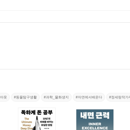
읽아웃
#동물탐구생활
#과학_물화생지
#자연에서배운다
#정세랑작가