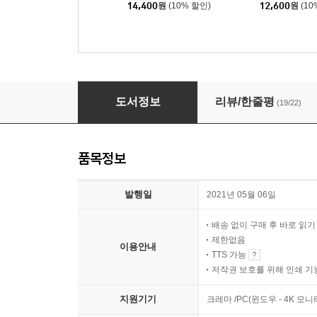
14,400
원
(10% 할인)
12,600
원
(10
새의 언어
도서정보
리뷰/한줄평
(19/22)
품목정보
발행일
2021년 05월 06일
배송 없이 구매 후 바로 읽
제한없음
이용안내
TTS 가능
저작권 보호를 위해 인쇄 기
지원기기
크레마 /PC(윈도우 - 4K 모