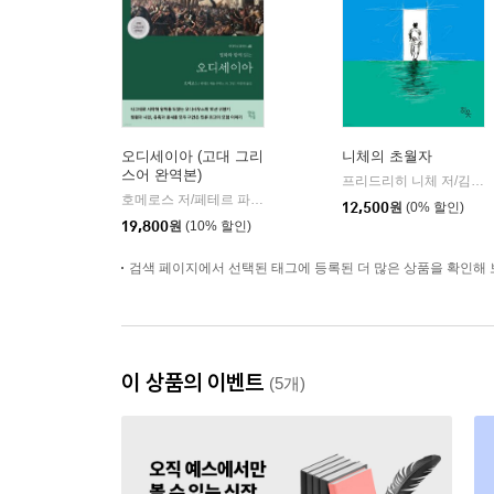
오디세이아 (고대 그리
니체의 초월자
스어 완역본)
프리드리히 니체 저/김철 편역
호메로스 저/페테르 파울 루벤스 그림/박문재 역
현대지성
|
12,500
원
(0% 할인)
19,800
원
(10% 할인)
검색 페이지에서 선택된 태그에 등록된 더 많은 상품을 확인해 
이 상품의 이벤트
(5개)