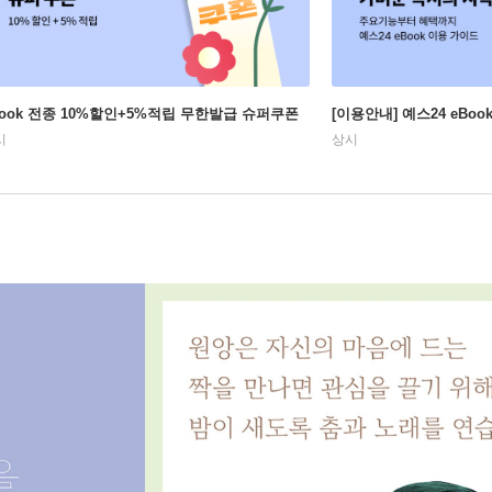
Book 전종 10%할인+5%적립 무한발급 슈퍼쿠폰
[이용안내] 예스24 eBo
시
상시