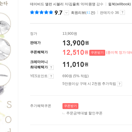
데이비드 앨런 시블리
저/
김율희
역/
이원영
감수
윌북(willbook)
9.7
회원리뷰(
41
건)
판매지수 36
정가
13,900원
13,900
원
판매가
12,510
원
쿠폰혜택가
(종이책 정가 대비
쿠폰받기
크레마머니
11,010
원
최대혜택가
YES포인트
690원 (5% 적립)
5만원이상 구매 시 2천원 추가적립
추가혜택쿠폰
쿠폰받기
주문금액대별 할인쿠폰