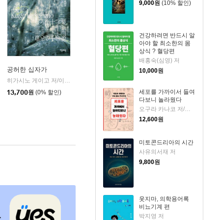
9,000
원
(10% 할인)
건강하려면 반드시 알
아야 할 최소한의 몸
상식 ? 혈당편
배홍숙(심영) 저
공허한 십자가
10,000
원
k)
히가시노 게이고 저/이선희 역
자음과모음
|
세포를 가까이서 들여
13,700
원
(0% 할인)
다보니 놀라웠다
오구라 카나코 저/장하나 역
12,600
원
미토콘드리아의 시간
사유의서재 저
9,800
원
웃지마, 의학용어록
비뇨기계 편
박지영 저