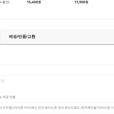
% 할인)
15,400
원
11,900
원
배송/반품/교환
기
능 제공 안함
니터 미지원) /아이폰 /아이패드 /안드로이드폰 /안드로이드패드 /전자책단말기(저사양 기기 