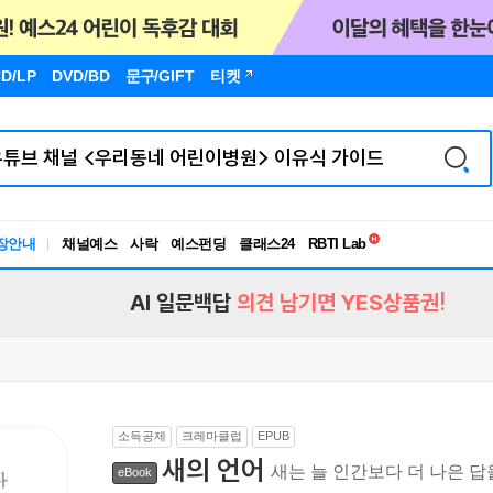
D/LP
DVD/BD
문구
/GIFT
티켓
독서유형검사
장안내
채널예스
사락
예스펀딩
클래스24
RBTI Lab
독서유형검사
AI 일문백답
의견 남기면 YES상품권!
소득공제
크레마클럽
EPUB
새의 언어
새는 늘 인간보다 더 나은 
eBook