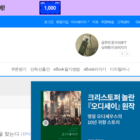
로그인
회원가입
마이페이지
카트
주문/배송
고객센터
Gl
쿠폰받기
단독선출간
eBook필기방법
eBook리더기
디지털머니
답을 찾는다
[ EPUB ]