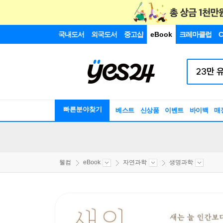
국내도서
외국도서
중고샵
eBook
크레마클럽
C
빠른분야찾기
베스트
신상품
이벤트
바이백
매
웰컴
eBook
자연과학
생명과학