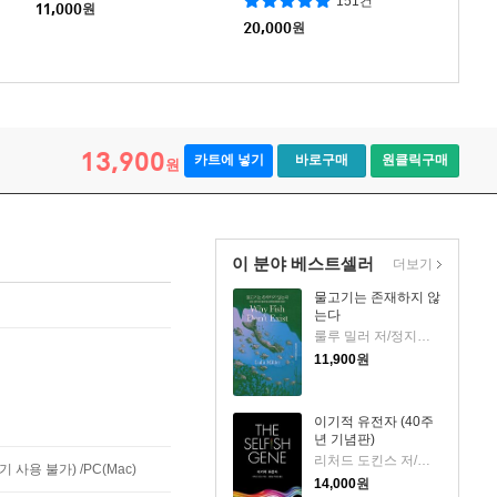
151건
11,000
원
20,000
원
13,900
카트에 넣기
바로구매
원클릭구매
원
이 분야 베스트셀러
더보기
물고기는 존재하지 않
는다
룰루 밀러 저/정지인 역
11,900
원
이기적 유전자 (40주
년 기념판)
리처드 도킨스 저/홍영남,이상임 공역
사용 불가) /PC(Mac)
14,000
원