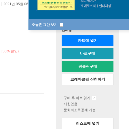
2021년 05월 06일
원서 :
What It's Like to Be a Bird
오늘은 그만 보기
판매중
카트에 넣기
 50% 할인)
바로구매
원클릭구매
크레마클럽 신청하기
구매 후 바로 읽기
제한없음
문화비소득공제 가능
리스트에 넣기