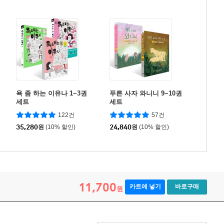
욕 좀 하는 이유나 1~3권
푸른 사자 와니니 9~10권
세트
세트
122건
57건
35,280
원
(10% 할인)
24,840
원
(10% 할인)
11,700
카트에 넣기
바로구매
원