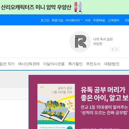
로그인
회원가입
마이페이지
카트
주문/배송
고객센터
Gl
젊은 작가
예사단독판매
이달의사은품
특가할인
추천도서
대량/법인