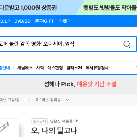
D/LP
DVD/BD
문구
/GIFT
티켓
장안내
채널예스
사락
예스펀딩
클래스24
독서유형검사
RBTI Lab
독서유형검사
성해나 Pick,
매운맛 기담 소설
4학년 그림/동...
3-4학년 창작동...
낮은산 너른들-16
소득공제
오, 나의 달고나