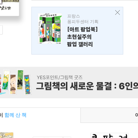
프랑스
퐁피두센터 기획
[아트 팝업북]
초현실주의
팝업 갤러리
들이
함께 산 책