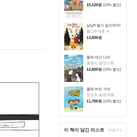
15,120
원
(10% 할인)
냠냠!! 딸기 같이먹자!
빨간우체통 저
13,000
원
돌에 새긴 나라
홍종의 글/장선환 그림
12,600
원
(10% 할인)
몰래 버린 거피
정영호 글/윤재홍 그림
11,700
원
(10% 할인)
이 책이 담긴
리스트
더보기