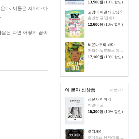
13,500
원
(10% 할인)
모은다. 이들은 저마다 다
고양이 해결사 깜냥 9
.
홍민정 글/김재희 그림
12,600
원
(10% 할인)
싸움은 과연 어떻게 끝이
레몬나무의 바다
마리아 돌로레스 아길라 글/김난령 역
17,100
원
(10% 할인)
이 분야 신상품
더보기
정문자 이야기
박멀미 글
15,300
원
(10% 할인)
오디세이
호메로스 원저/제럴딘 매코크런 글/김재용 역/장시은 감수