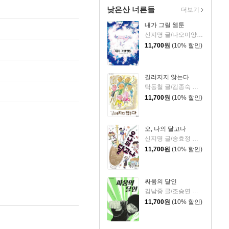
낮은산 너른들
더보기
내가 그릴 웹툰
신지명 글/나오미양 그림
11,700
원
(10% 할인)
길러지지 않는다
탁동철 글/김종숙 그림
11,700
원
(10% 할인)
오, 나의 달고나
신지명 글/송효정 그림
11,700
원
(10% 할인)
싸움의 달인
김남중 글/조승연 그림
11,700
원
(10% 할인)