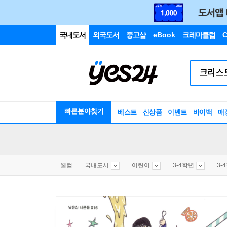
국내도서
외국도서
중고샵
eBook
크레마클럽
C
빠른분야찾기
베스트
신상품
이벤트
바이백
매
웰컴
국내도서
어린이
3-4학년
3-