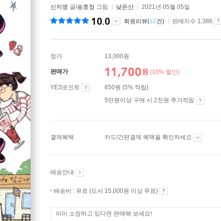
신지명
글/
송효정
그림
낮은산
2021년 05월 05일
10.0
회원리뷰(
12
건)
판매지수 1,386
정가
13,000원
11,700
원
판매가
(10% 할인)
YES포인트
650원 (5% 적립)
5만원이상 구매 시 2천원 추가적립
결제혜택
카드/간편결제 혜택을 확인하세요
배송안내
배송비 : 유료 (도서 15,000원 이상 무료)
이미 소장하고 있다면 판매해 보세요!