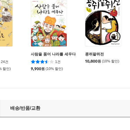
사람을 품어 나라를 세우다
콩쥐팥쥐전
10,800
원
(10% 할인)
24건
1건
% 할인)
9,900
원
(10% 할인)
배송/반품/교환