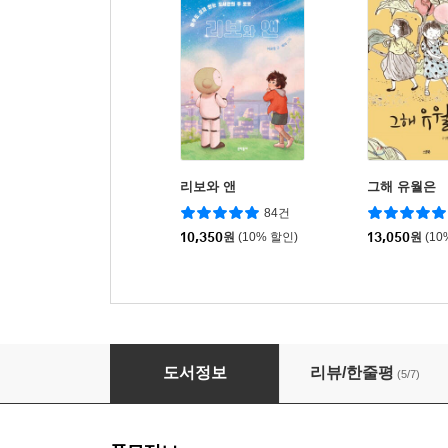
리보와 앤
그해 유월은
84건
10,350
원
(10% 할인)
13,050
원
(10
오, 나의 달고나
도서정보
리뷰/한줄평
(5/7)