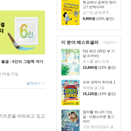
학교에서 공부만 한다
고? 반칙이야!
김기정 글/정문주 그림
9,900
원
(10% 할인)
이 분야 베스트셀러
더보기
5번 레인 (30만 부 기
념 리커버)
 물결 : 6인의 그림책 작가
은소홀 글/노인경 그림
12,600
원
(10% 할인)
년 08월 23일
슈퍼 코딱지 히어로 1
펼쳐보기
박세랑 글그림
15,120
원
(10% 할인)
엄마를 만나러 가는
노키즈존을 바라보고 있고
길 : 사랑스러운 동그
라미
고먕 원저/김영리 글