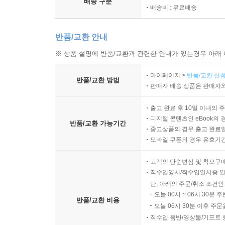
배송 구분
배송비 : 무료배송
반품/교환 안내
※ 상품 설명에 반품/교환과 관련한 안내가 있는경우 아래 
마이페이지 >
반품/교환 신청
반품/교환 방법
판매자 배송 상품은 판매자와
출고 완료 후 10일 이내의 
디지털 콘텐츠인 eBook의 
반품/교환 가능기간
중고상품의 경우 출고 완료일
모바일 쿠폰의 경우 유효기간(
고객의 단순변심 및 착오구
직수입양서/직수입일서중 일
단, 아래의 주문/취소 조건인
오늘 00시 ~ 06시 30분 
반품/교환 비용
오늘 06시 30분 이후 주문
직수입 음반/영상물/기프트 