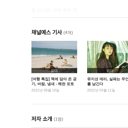
꿈 전시장 : 진짜 문제 75
2부
채널예스 기사
시인기期 1 - 낙엽 인간과의 만남 79
(4개)
시인기期 2 - 三 代의 시 수업 85
시인기期 3 - 동아리를 사랑해 93
좋은 시가 뭔데요? 98
나의 거짓말 102
줄거리 작가 109
읽다
읽다
조금씩 이사 가기 114
[여행 특집] 책에 담아 온 공
뮤지션 애리, 실패는 무
기, 바람, 냄새 - 해란 포토
를 남긴다
문보영 자기소개서 120
그래퍼
2022년 08월 10일
2022년 03월 11일
꿈 전시장: 공포 꿈 128
3부
저자 소개
(1명)
도서관 가는 두 가지 길 133