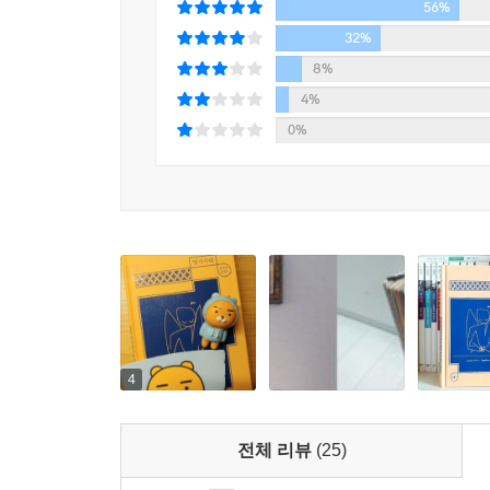
56%
나는 주로 새벽 5시가 넘어서 잠든다. 따라서 새벽 
32%
-「내 방에서 살아남기」, 18쪽
8%
4%
모두가 잠든 시간에 잠들기가 힘들었던 시인은 자정
0%
대체로 그 구조가 동일하지만 시인의 기분이나 그날
창문 바깥에서 작가가 숨겨 둔 비상식량이나 용
카프카와 브르통과 제발트가 뒤섞인다. 그의 일
마찬가지다. 일기를 쓰는 시간은 자정부터 새벽 다섯
읽은 책과 오래 전 읽은 책이 뒤섞여 새로운 ‘일기
공간을 자르고 꿰매는 분주한 한 일기 장인의 모습을
장식은 개성 넘치며, 누구에게나 신기할 정도로 맞
■ 사랑했던 한 시절을 기록하는 역사가
4
지금 돌이켜보면 가끔 쑥스럽다. 시가 세상의 전부라
전체 리뷰
(25)
-「시인기記 3-동아리를 사랑해」, 96쪽