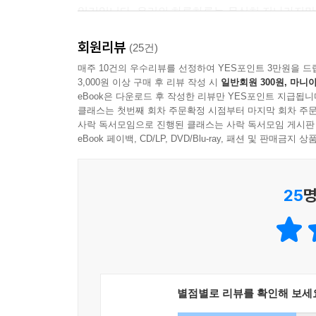
일기입니다. 우리의 하루하루는 무심히 지나가지만 
그것들은 시간을 이기고 영원에 가깝게 살 것입니다
회원리뷰
문학론입니다. 내밀하고 친밀한 방식으로 쓰인 이 
(25건)
책이 될 『일기시대』와 강지혜 시인의 모든 처음들
매주 10건의 우수리뷰를 선정하여 YES포인트 3만원을 드
3,000원 이상 구매 후 리뷰 작성 시
일반회원 300원, 마니아
eBook은 다운로드 후 작성한 리뷰만 YES포인트 지급됩니
■ 사실은 문학을 사랑해: 어느 일기주의자의 고백
클래스는 첫번째 회차 주문확정 시점부터 마지막 회차 주문
사락 독서모임으로 진행된 클래스는 사락 독서모임 게시판
2016년 중앙신인문학상을 받으며 등단하였고, 
eBook 페이백, CD/LP, DVD/Blu-ray, 패션 및 판매금
민음사의 에세이 시리즈 ‘매일과 영원’으로 출간되
구독자들에게 우편으로 부치는 신개념 문학 구독 
25
명
콩나무가 쑥쑥 자라나는 듯한 기세로, 없던 구조를 
대단한 일을 가능하게 하는 것은 바로 그가 책을 
자유자재로 일상에 첨가한다. 밋밋한 날들에는 
발생하거나, 소설이 파생한다. 시인이 사랑하는 
『일기시대』는 일기주의자 문보영이 남기는 ‘일기론
별점별로 리뷰를 확인해 보세
● 현실을 오리고 붙이는 재단사