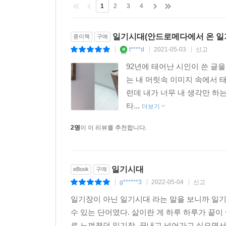
1
2
3
4
시인은 자신이 삶에 처음 시를 심었던 때, 친구들로
한 시절을 기록하는 문보영의 키워드는 ‘친구’, 그리
일기시대(안드로메다에서 온 일기
종이책
구매
듯한’ 느낌을 받았던 때. 종각에서 언주 이모, 희숙
t****d
2021-05-03
신고
|
|
|
‘재미있다’는 말은 ‘슬프다’는 말과 같다는 새로운 
92년에 태어난 시인이 쓴 글
에서 빼놓을 수 없는 시기를 ‘시인기記’라는 제목
는 내 머릿속 이미지 속에서 
자리하고 있다고. 그리고 과거보다 조금 더 단단
런데 내가 너무 내 생각만 하
날들만이 시로 기록되던 시기는 이제 지나갔으며 
타...
역사를 남김없이 기록하며 문보영은 더없이 생생한 
더보기
2명
이 이 리뷰를 추천합니다.
일기시대
eBook
구매
g******3
2022-05-04
신고
|
|
|
일기장이 아닌 일기시대 라는 말을 보니까 일기
수 있는 단어였다. 삶이란 게 하루 하루가 끝이
로 느껴졌던 일기장. 끝내고 넘어가고 싶으면서도