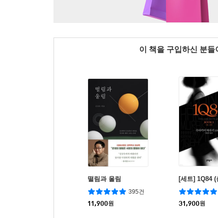
이 책을 구입하신 분
떨림과 울림
[세트] 1Q84 
395건
11,900
원
31,900
원