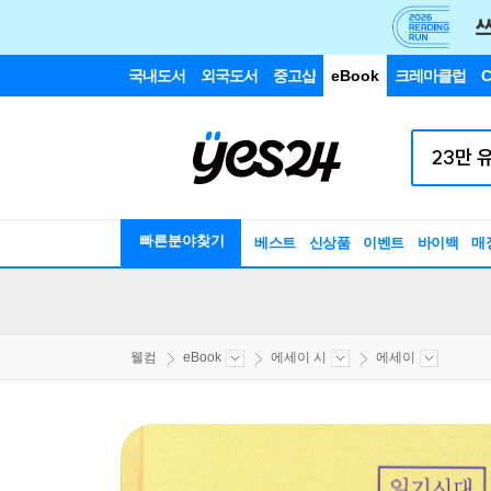
국내도서
외국도서
중고샵
eBook
크레마클럽
C
빠른분야찾기
베스트
신상품
이벤트
바이백
매
웰컴
eBook
에세이 시
에세이