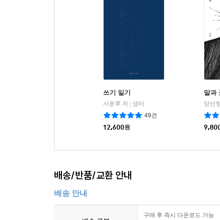
쓰기 일기
말과 
서윤후 저
샘터
양선형
|
49건
12,600
원
9,80
배송/반품/교환 안내
배송 안내
구매 후 즉시 다운로드 가능