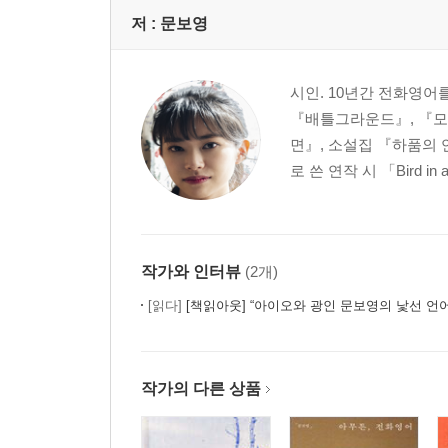
도서관은 이렇게 생겼다 1 138
저 :
문보영
도서관은 이렇게 생겼다 2 146
선 넘기는 기본 메뉴 박기는 사이드 메뉴 151
운전 중이므로 나중에 연락드리겠습니다 158
시인. 10년간 전화영어
예술가의 똥 167
『배틀그라운드』, 『모
짧은 시 쓰기 177
면』, 소설집 『하품의 
큰 공책에 큰 시 쓰기 184
로 쓴 연작 시 「Bird in
미래에 불태워 버릴 어떤 작품에 관하여 192
꿈 전시장: MBTI가 바뀌었다 200
작가와 인터뷰
(2개)
4부
[읽다]
[책읽아웃] “아이오와 광인 문보영의 낯선 언어로 쓰기
콜링 포엠 209
잠자는 사람과 꿈에 관하여 215
비밀 머저리 224
작가의 다른 상품
앞으로 달리는 것으로 과거 수리하기 232
편지 광기 239
포장의 달인 249