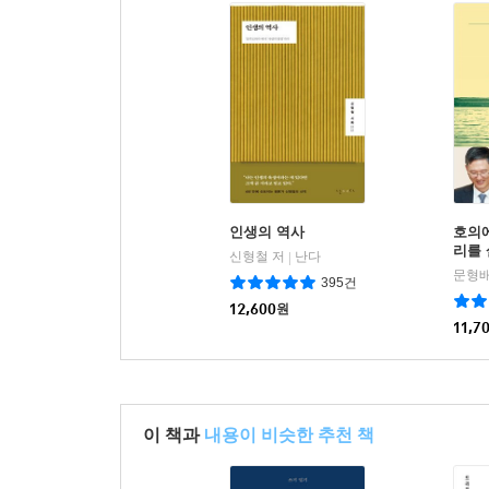
인생의 역사
호의에
리를
신형철 저
난다
|
문형배
395건
12,600
원
11,7
이 책과
내용이 비슷한 추천 책