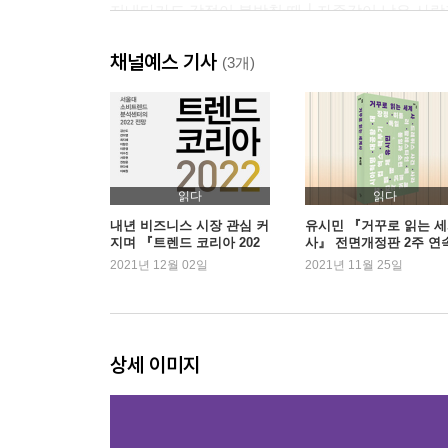
지내다가도 감정이 북받칠 때┃자존감이 낮은 사람과
┃괜찮다는 말에 숨은 속내┃후회 없이 선택하라┃
채널예스 기사
낮추는 것과 겸손함의 차이┃감정의 혼란 속에서 
(3개)
잘될 테니까
3. 눈물과 후회의 사랑이 나를 성숙하게 한다
사람은 고쳐 쓰는 게 아니라는 말┃당신의 존재 
내려놓는 방법┃사랑하는 이에게 잔인했던 기
읽다
읽다
말하기까지┃이별의 상처가 큰 이유┃익숙함에 속아
내년 비즈니스 시장 관심 커
유시민 『거꾸로 읽는 
지며 『트렌드 코리아 202
사』 전면개정판 2주 연속
어떤 만남은 운명이고, 어떤 이별은 어쩔 수 없
2』 3주 만에 1위
위
2021년 12월 02일
2021년 11월 25일
여섯 가지 조언
4. 인생은 좋았고 때로 나빴을 뿐이다
실수를 막아주는 모호함┃체력의 중요성┃행운을 끌
상세 이미지
┃“너 좀 예민한 것 같아”라는 충고에 대해┃우
용서하지 못할 줄 알았다 1┃엄마를 평생 용서하지
삶에 회의감이 든다면┃인생이라는 판도라 상자