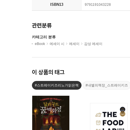
ISBN13
9791191043228
관련분류
카테고리 분류
eBook
에세이 시
에세이
감성 에세이
이 상품의 태그
#스트레이키즈리노가읽은책
#내별의책장_스트레이키즈