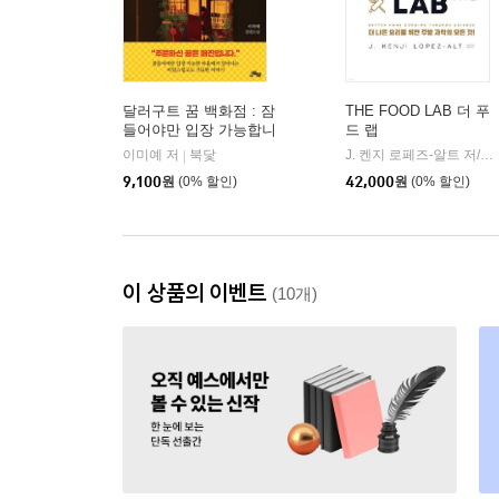
달러구트 꿈 백화점 : 잠
THE FOOD LAB 더 푸
들어야만 입장 가능합니
드 랩
다
이미예 저
북닻
J. 켄지 로페즈-알트 저/임현수 역/송윤형 감수
|
9,100
원
(0% 할인)
42,000
원
(0% 할인)
이 상품의 이벤트
(10개)