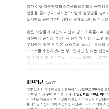
출간 이후 지금까지 베스트셀러의 자리를 굳건히 지
반응을 끌어냈다. 저자는 “사랑의 결정권을 남에게
노력해도 유통기한이 정해진 관계도 있다는 사실을 
많은 사람들이 타인의 시선과 평가에 휘둘리며, 
자신에게 관심을 기울이지 못한 채 남들의 요구에만
우리에게 필요한 것은 스스로를 돌보는 휴식의 시
스스로를 우선하겠다는 부드럽지만 힘 있는 선언이다
몸이 숨을 쉬어야 하듯 마음에도 호흡이 필요하
망설이는 사람에게 꼭 필요한 내용을 담고 있다. 
휴식을 취하는 법을 깨닫게 될 것이다.
회원리뷰
“읽을 때마다 새롭게 위로받는다”
(197건)
매주 10건의 우수리뷰를 선정하여 YES포인트 3만원을 드
3,000원 이상 구매 후 리뷰 작성 시
일반회원 300원, 마니아
“영혼 없는 친구, 가족, 동료보다 도움되는 책”
eBook은 다운로드 후 작성한 리뷰만 YES포인트 지급됩니
“출간된 지 3년이 흘렀지만 나는 여전히 이 책과 함
클래스는 첫번째 회차 주문확정 시점부터 마지막 회차 주문
“이 책 덕분에 하던 일을 멈추고 나만의 저녁을 시
사락 독서모임으로 진행된 클래스는 사락 독서모임 게시판