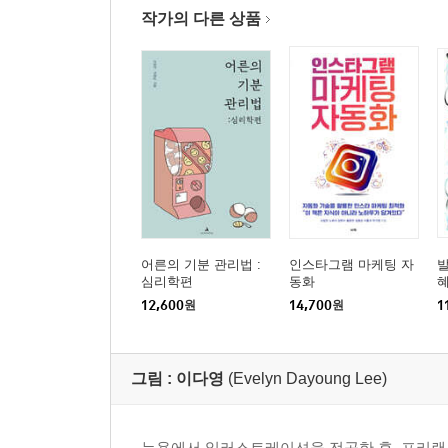
작가의 다른 상품
어른의 기분 관리법 :
인스타그램 마케팅 자
발
심리학편
동화
혜
12,600
원
14,700
원
1
그림 :
이다영
(Evelyn Dayoung Lee)
뉴욕에서 일러스트레이션을 전공한 후, 프리랜서