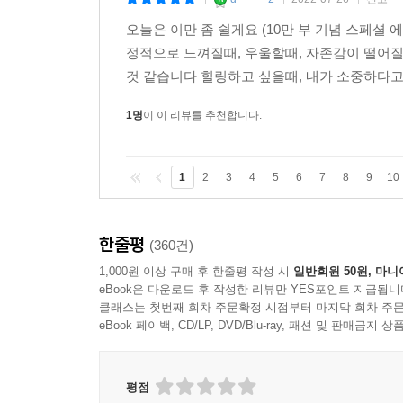
|
|
|
오늘은 이만 좀 쉴게요 (10만 부 기념 스페셜
정적으로 느껴질때, 우울할때, 자존감이 떨어질때
것 같습니다 힐링하고 싶을때, 내가 소중하다고
1명
이 이 리뷰를 추천합니다.
1
2
3
4
5
6
7
8
9
10
한줄평
(360건)
1,000원 이상 구매 후 한줄평 작성 시
일반회원 50원, 마니
eBook은 다운로드 후 작성한 리뷰만 YES포인트 지급됩니
클래스는 첫번째 회차 주문확정 시점부터 마지막 회차 주문
eBook 페이백, CD/LP, DVD/Blu-ray, 패션 및 판매금
평점