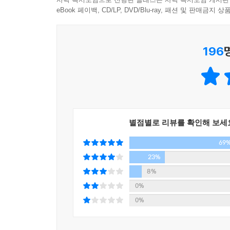
“짧은 글 한 편도 못 읽는 내가 펼치자마자 완독했다
eBook 페이백, CD/LP, DVD/Blu-ray, 패션 및 판매금
“잘 쉬는 게 잘 사는 거라는 단순한 메시지에 눈물이
“제목에 이끌려 집어 들었다. 다 읽은 후 힘들어하
196
시간이 지나도 현재성을 잃지 않는
현실적인 위로의 말들
『오늘은 이만 좀 쉴게요』는 인간관계와 자존감, 
건넨다. 내가 마음을 준 만큼 상대가 돌려주지 않
별점별로 리뷰를 확인해 보세
뜻대로 되지 않는 사랑 앞에서 어린아이처럼 방황할 
69
커뮤니티, 포털사이트를 통해 해답을 찾으려 한다.
모호하거나 극단적이어서 그대로 삶에 적용하기 어
23%
않는 거리를 확보하는 요령을 전수하고, 내면의 혼
8%
3년이라는 시간이 흘러도 이 책의 메시지가 여전
0%
때문이다. 삶의 방향성을 잃고 흔들리는 당신에게 이
0%