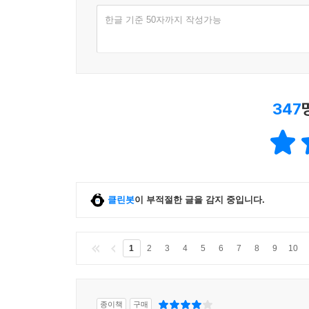
한글 기준 50자까지 작성가능
347
클린봇
이 부적절한 글을 감지 중입니다.
1
2
3
4
5
6
7
8
9
10
종이책
구매