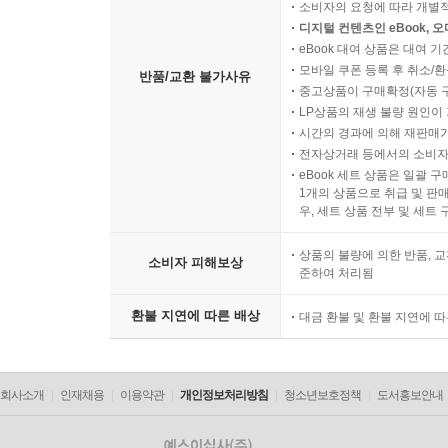
소비자의 요청에 따라 개별
디지털 컨텐츠인 eBook, 
eBook 대여 상품은 대여 기
모바일 쿠폰 등록 후 취소/환
반품/교환 불가사유
중고상품이 구매확정(자동 
LP상품의 재생 불량 원인이 기
시간의 경과에 의해 재판매가
전자상거래 등에서의 소비자
eBook 세트 상품은 일괄 
1개의 상품으로 취급 및 판매
우, 세트 상품 전부 및 세트
상품의 불량에 의한 반품, 교
소비자 피해보상
준하여 처리됨
환불 지연에 따른 배상
대금 환불 및 환불 지연에 
회사소개
인재채용
이용약관
개인정보처리방침
청소년보호정책
도서홍보안내