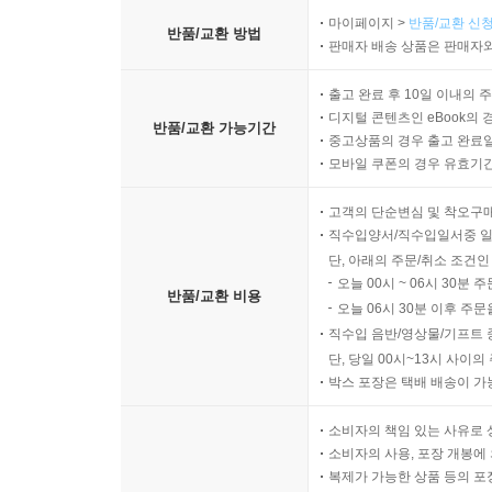
마이페이지 >
반품/교환 신청
반품/교환 방법
판매자 배송 상품은 판매자와
출고 완료 후 10일 이내의 
디지털 콘텐츠인 eBook의 
반품/교환 가능기간
중고상품의 경우 출고 완료일
모바일 쿠폰의 경우 유효기간(
고객의 단순변심 및 착오구
직수입양서/직수입일서중 일
단, 아래의 주문/취소 조건인
오늘 00시 ~ 06시 30분 
반품/교환 비용
오늘 06시 30분 이후 주문
직수입 음반/영상물/기프트 
단, 당일 00시~13시 사이
박스 포장은 택배 배송이 가
소비자의 책임 있는 사유로 
소비자의 사용, 포장 개봉에 
복제가 가능한 상품 등의 포장을 