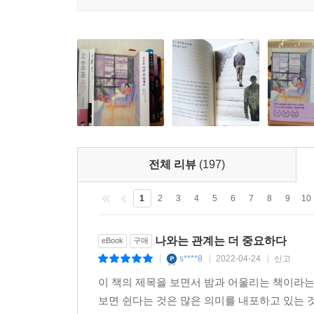
전체 리뷰
(197)
1
2
3
4
5
6
7
8
9
10
나와는 관계는 더 중요하다
eBook
구매
s****8
2022-04-24
신고
|
|
|
이 책의 제목을 보면서 밤과 어울리는 책이라
보면 쉰다는 것은 많은 의미를 내포하고 있는 