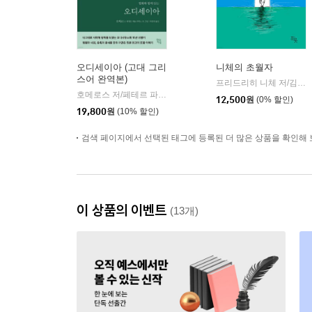
오디세이아 (고대 그리
니체의 초월자
스어 완역본)
프리드리히 니체 저/김철 편역
호메로스 저/페테르 파울 루벤스 그림/박문재 역
현대지성
|
12,500
원
(0% 할인)
19,800
원
(10% 할인)
검색 페이지에서 선택된 태그에 등록된 더 많은 상품을 확인해 
이 상품의 이벤트
(13개)