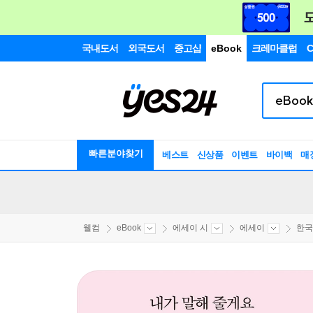
국내도서
외국도서
중고샵
eBook
크레마클럽
C
빠른분야찾기
베스트
신상품
이벤트
바이백
매
웰컴
eBook
에세이 시
에세이
한국