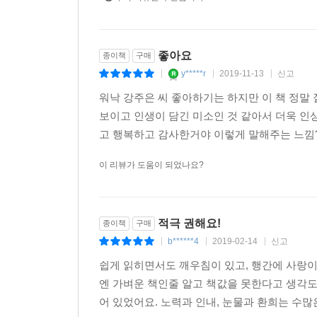
좋아요
종이책
구매
y*****r
2019-11-13
신고
|
|
|
워낙 강주은 씨 좋아하기는 하지만 이 책 정말
보이고 인생이 담긴 미소인 것 같아서 더욱 인
고 행복하고 감사한거야 이렇게 말해주는 느낌?
이 리뷰가 도움이 되었나요?
적극 권해요!
종이책
구매
b******4
2019-02-14
신고
|
|
|
쉽게 읽히면서도 깨우침이 있고, 행간에 사랑이 
엔 가벼운 책인줄 알고 책값을 못한다고 생각도
어 있었어요. 노력과 인내, 눈물과 환희는 수많