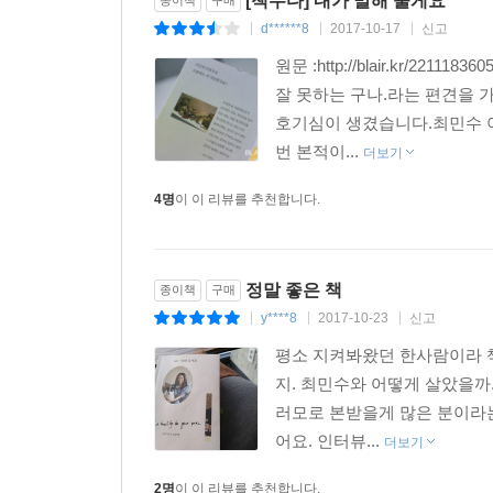
[책수다] 내가 말해 줄게요
d******8
2017-10-17
신고
|
|
|
원문 :http://blair.kr/
잘 못하는 구나.라는 편견을 
호기심이 생겼습니다.최민수 아
번 본적이...
더보기
4명
이 이 리뷰를 추천합니다.
정말 좋은 책
종이책
구매
y****8
2017-10-23
신고
|
|
|
평소 지켜봐왔던 한사람이라 책
지. 최민수와 어떻게 살았을까
러모로 본받을게 많은 분이라는
어요. 인터뷰...
더보기
2명
이 이 리뷰를 추천합니다.