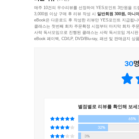
[스스로 해낸 점수]인지를 묻는 것. [열심히 노력했
매주 10건의 우수리뷰를 선정하여 YES포인트 3만원을 드
3,000원 이상 구매 후 리뷰 작성 시
일반회원 300원, 마니아
아빠의 점수가 아니라 오직 네 점수야](340면) 
eBook은 다운로드 후 작성한 리뷰만 YES포인트 지급됩니
사교육 없이 입학했다. 그녀가 의식적으로 지켰다는
클래스는 첫번째 회차 주문확정 시점부터 마지막 회차 주문
사락 독서모임으로 진행된 클래스는 사락 독서모임 게시판
바로 옆에 있는 사람이야말로 긍정의 표현이 가장 
eBook 페이백, CD/LP, DVD/Blu-ray, 패션 및 판매금
소통이란 것은 실은 가장 친밀한 가족에게 먼저 시작
30
명
손을 잡아 주는 것, 안아 주는 것 등 일상에서 마땅
은 자신을 표현하는 것이 아닌 상대를 이해하기 위한
있던 생각들이 조금은 더 확장되고 여유로워진다. 
스스로를 돌아보고, 장점과 단점을 파악하여 자신
찾는 과정에서 영감이 되고, 도움이 되기를 소망한다
별점별로 리뷰를 확인해 보세
65%
32%
3%