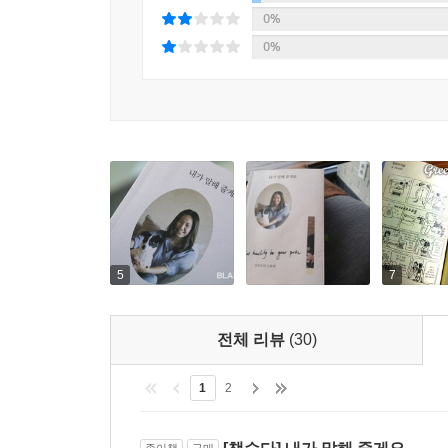
0%
0%
5
7
전체 리뷰
(30)
1
2
종이책
구매