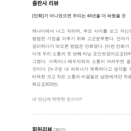
출판사 리뷰
[만화]가 아니었으면 우리는 40년을 더 싸웠을 것
캐나다에서 나고 자라며, 부모 사이를 보고 자
평범한 가정을 이루기 위해 고군분투했다. 언어가
궁리하다가 떠오른 방법은 만화였다. [이런 만화가
이게 우리 소통의 첫 번째 터닝 포인트였어요.](1
그렸다. 가족이나 배우자와의 소통이 어려우면 결
것이다. [누구든 내 파트너가 독특하다고 생각할 거
터득한 크고 작은 소통의 비결들은 남편에게만 적용
해요.](303면)
네 양심에 떳떳한 점수야?
예능 프로 「엄마가 뭐길래」에서 큰아들의 갑작
확인했던 장면이 방영된 후부터 강주은의 자녀 교
회원리뷰
있는 그녀의 양육법에는 의식적으로 꼭 지켜 왔던 
(30건)