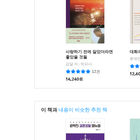
사랑하기 전에 알았더라면
대화
좋았을 것들
류재언
김달 저
빅피시
|
12건
12,6
14,240
원
이 책과
내용이 비슷한 추천 책