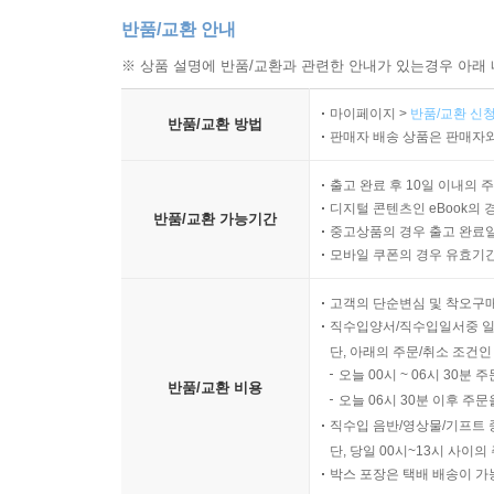
반품/교환 안내
※ 상품 설명에 반품/교환과 관련한 안내가 있는경우 아래 
마이페이지 >
반품/교환 신청
반품/교환 방법
판매자 배송 상품은 판매자와
출고 완료 후 10일 이내의 
디지털 콘텐츠인 eBook의 
반품/교환 가능기간
중고상품의 경우 출고 완료일
모바일 쿠폰의 경우 유효기간(
고객의 단순변심 및 착오구
직수입양서/직수입일서중 일
단, 아래의 주문/취소 조건인
오늘 00시 ~ 06시 30분 
반품/교환 비용
오늘 06시 30분 이후 주문
직수입 음반/영상물/기프트 
단, 당일 00시~13시 사이
박스 포장은 택배 배송이 가