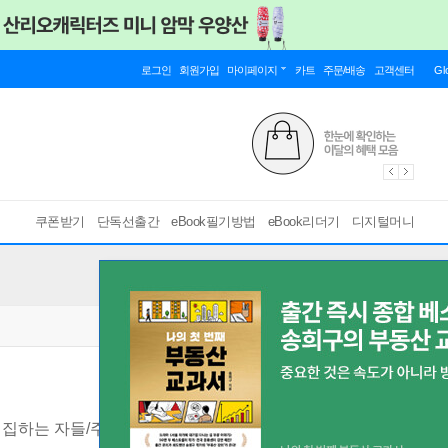
로그인
회원가입
마이페이지
카트
주문/배송
고객센터
Gl
쿠폰받기
단독선출간
eBook필기방법
eBook리더기
디지털머니
를 결집하는 자들/주목경제 시대의 문화정치와 관종 멘털리티 연