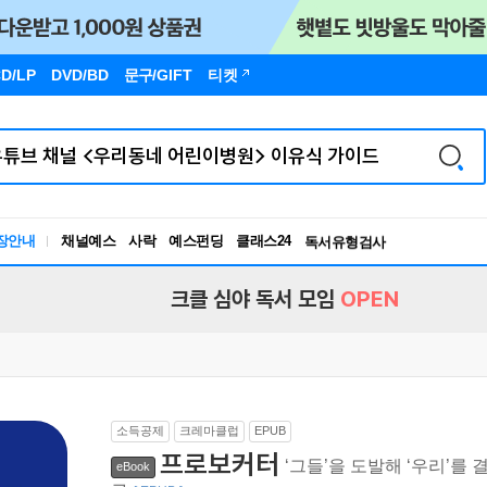
D/LP
DVD/BD
문구
/GIFT
티켓
장안내
채널예스
사락
예스펀딩
클래스24
독서유형검사
RBTI Lab
독서유형검사
크클 심야 독서 모임
OPEN
소득공제
크레마클럽
EPUB
프로보커터
‘그들’을 도발해 ‘우리’
eBook