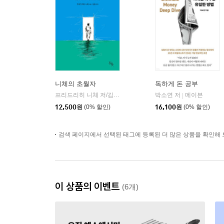
니체의 초월자
독하게 돈 공부
프리드리히 니체 저/김철 편역
히읏
박소연 저
메이븐
|
|
12,500
원
(0% 할인)
16,100
원
(0% 할인)
검색 페이지에서 선택된 태그에 등록된 더 많은 상품을 확인해 
이 상품의 이벤트
(6개)