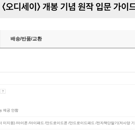
배송/반품/교환
기
능 제공 안함
니터 미지원) /아이폰 /아이패드 /안드로이드폰 /안드로이드패드 /전자책단말기(저사양 기기 