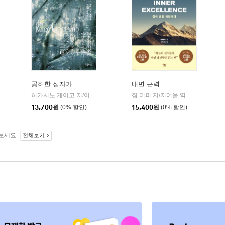
공허한 십자가
내면 근력
히가시노 게이고 저/이선희 역
자음과모음
짐 머피 저/지여울 역
윌북(willboo
|
|
13,700
원
(0% 할인)
15,400
원
(0% 할인)
보세요.
전체보기