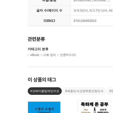
파일/용량
EPUB(DRM) | 38.03MB
글자 수/페이지 수
약 9.3만자, 약 2.7만 단어, A
ISBN13
9791190893633
관련분류
카테고리 분류
eBook
사회 정치
언론/미디어
이 상품의 태그
#크레마클럽에있어요
#세종도서교양부문선정도서
#