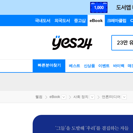
국내도서
외국도서
중고샵
eBook
크레마클럽
C
빠른분야찾기
베스트
신상품
이벤트
바이백
매
웰컴
eBook
사회 정치
언론/미디어