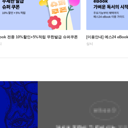
Book 전종 10%할인+5%적립 무한발급 슈퍼쿠폰
[이용안내] 예스24 eBo
시
상시