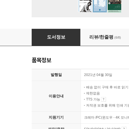
프로보커터
도서정보
리뷰/한줄평
(6/8)
품목정보
발행일
2021년 04월 30일
배송 없이 구매 후 바로 읽
제한없음
이용안내
TTS 가능
저작권 보호를 위해 인쇄 기
지원기기
크레마 /PC(윈도우 - 4K 모