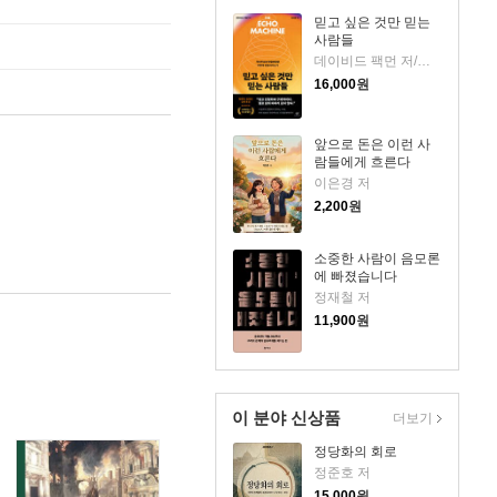
믿고 싶은 것만 믿는
사람들
데이비드 팩먼 저/김내훈 역
16,000
원
앞으로 돈은 이런 사
람들에게 흐른다
이은경 저
2,200
원
소중한 사람이 음모론
에 빠졌습니다
정재철 저
11,900
원
이 분야 신상품
더보기
정당화의 회로
정준호 저
15,000
원