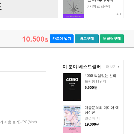
AD
10,500
카트에 넣기
바로구매
원클릭구매
원
이 분야 베스트셀러
더보기
4050 책임없는 선의
드럼통119 저
9,900
원
대중문화와 미디어 핵
심이론
민경배 저
사용 불가) /PC(Mac)
19,000
원