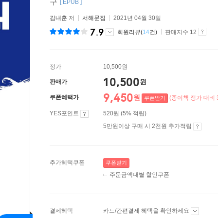
구
[ EPUB ]
김내훈
저
서해문집
2021년 04월 30일
7.9
회원리뷰(
14
건)
판매지수 12
정가
10,500원
10,500
원
판매가
9,450
원
쿠폰혜택가
(종이책 정가 대비 
쿠폰받기
YES포인트
520원 (5% 적립)
5만원이상 구매 시 2천원 추가적립
추가혜택쿠폰
쿠폰받기
주문금액대별 할인쿠폰
결제혜택
카드/간편결제 혜택을 확인하세요