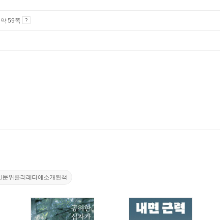
4 약 59쪽
인문위클리레터에소개된책