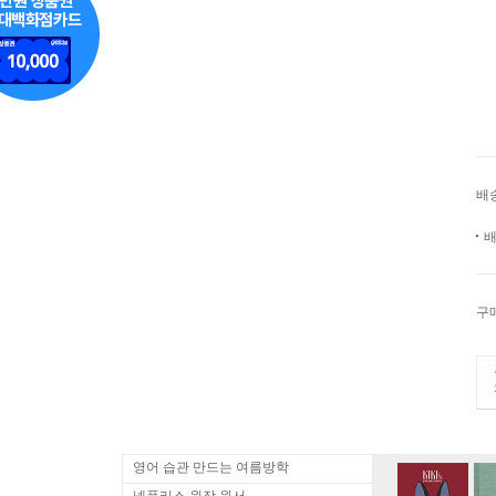
배
배
구
영어 습관 만드는 여름방학