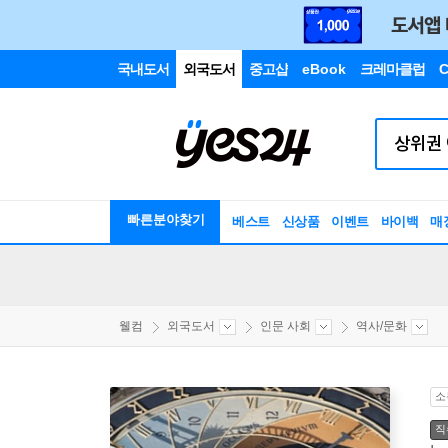
국내도서
외국도서
중고샵
eBook
크레마클럽
C
빠른분야찾기
베스트
신상품
이벤트
바이백
매
웰컴
외국도서
인문 사회
역사/문화
소
직