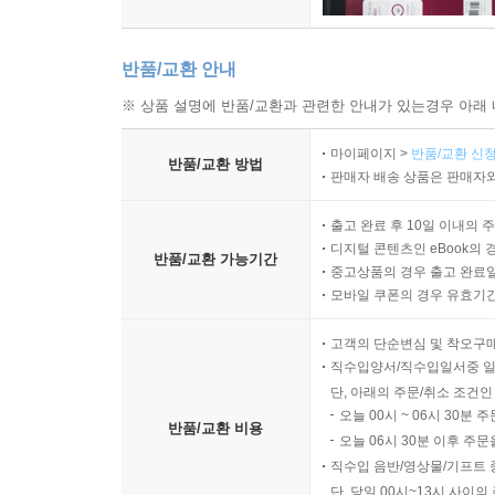
반품/교환 안내
※ 상품 설명에 반품/교환과 관련한 안내가 있는경우 아래 
마이페이지 >
반품/교환 신청
반품/교환 방법
판매자 배송 상품은 판매자와
출고 완료 후 10일 이내의 
디지털 콘텐츠인 eBook의 
반품/교환 가능기간
중고상품의 경우 출고 완료일
모바일 쿠폰의 경우 유효기간(
고객의 단순변심 및 착오구
직수입양서/직수입일서중 일
단, 아래의 주문/취소 조건인
오늘 00시 ~ 06시 30분 
반품/교환 비용
오늘 06시 30분 이후 주문
직수입 음반/영상물/기프트 
단, 당일 00시~13시 사이