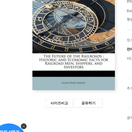
In
Ba
첫
정
판
Y
추
사이즈비교
공유하기
결