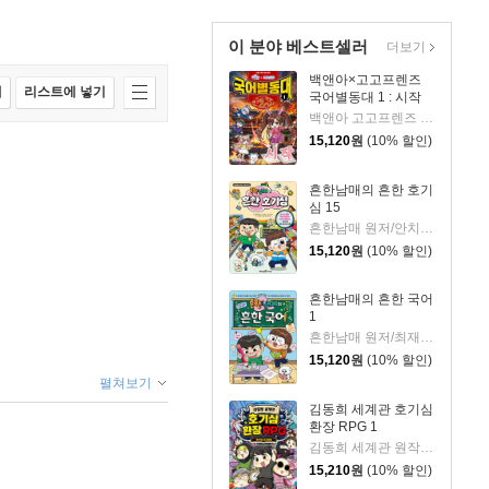
이 분야 베스트셀러
더보기
백앤아×고고프렌즈
매
리스트에 넣기
국어별동대 1 : 시작
백앤아 고고프렌즈 원저/한바리 글/정수영 그림/김선 감수
15,120
원
(10% 할인)
흔한남매의 흔한 호기
심 15
흔한남매 원저/안치현 글/유난희 그림/이정모,흔한컴퍼니 감수
15,120
원
(10% 할인)
흔한남매의 흔한 국어
1
흔한남매 원저/최재연 글/도니패밀리 그림
15,120
원
(10% 할인)
펼쳐보기
김동희 세계관 호기심
환장 RPG 1
김동희 세계관 원작/박종은 글/이정태 그림
15,210
원
(10% 할인)