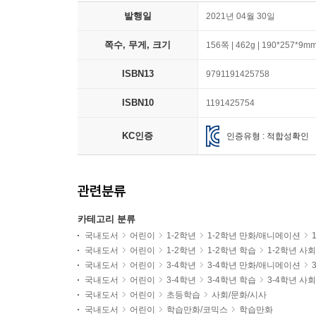
발행일
2021년 04월 30일
쪽수, 무게, 크기
156쪽 | 462g | 190*257*9m
ISBN13
9791191425758
ISBN10
1191425754
KC인증
인증유형 : 적합성확인
관련분류
카테고리 분류
국내도서
어린이
1-2학년
1-2학년 만화/애니메이션
국내도서
어린이
1-2학년
1-2학년 학습
1-2학년 사
국내도서
어린이
3-4학년
3-4학년 만화/애니메이션
국내도서
어린이
3-4학년
3-4학년 학습
3-4학년 사
국내도서
어린이
초등학습
사회/문화/시사
국내도서
어린이
학습만화/코믹스
학습만화