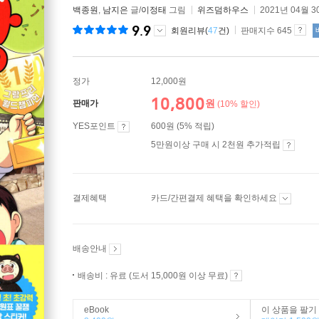
백종원
,
남지은
글/
이정태
그림
위즈덤하우스
2021년 04월 3
9.9
회원리뷰(
47
건)
판매지수 645
정가
12,000원
10,800
원
판매가
(10% 할인)
YES포인트
600원 (5% 적립)
5만원이상 구매 시 2천원 추가적립
결제혜택
카드/간편결제 혜택을 확인하세요
배송안내
배송비 : 유료 (도서 15,000원 이상 무료)
eBook
이 상품을 팔기