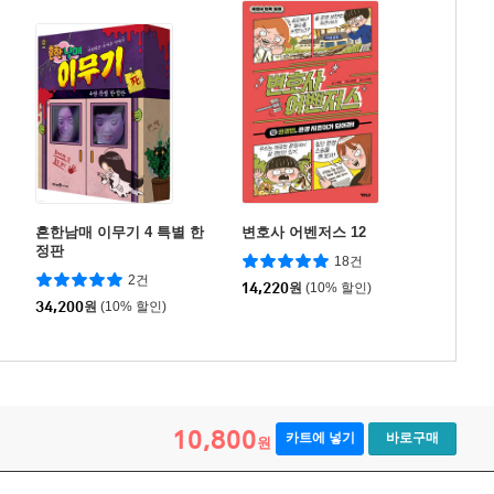
흔한남매 이무기 4 특별 한
변호사 어벤저스 12
정판
18건
2건
14,220
원
(10% 할인)
34,200
원
(10% 할인)
10,800
카트에 넣기
바로구매
원