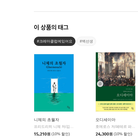
이 상품의 태그
#크레마클럽에있어요
#백선생
니체의 초월자
오디세이아
프리드리히 니체 저/김철 편역
히읏
호메로스 저/페테르 파울 루벤스 그림/박문재 역
|
15,210
원
(10% 할인)
24,300
원
(10% 할인)