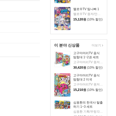
멜로우TV 팀나빠 1
멜로우TV 원저/안경순 저/쓰리포 그림
15,120
원
(10% 할인)
이 분야 신상품
더보기
고구마머리TV 음식
탐험대 1~2권 세트
고구마머리TV 원저/서후 글/김기수 그림
30,420
원
(10% 할인)
고구마머리TV 음식
탐험대 2 미국
고구마머리TV 원저/서후 글/김기수 그림
15,210
원
(10% 할인)
심용환의 한국사 탈출
하기 1~3 세트
심용환 기획/우렁각시탈 글/타니스튜디오 그림