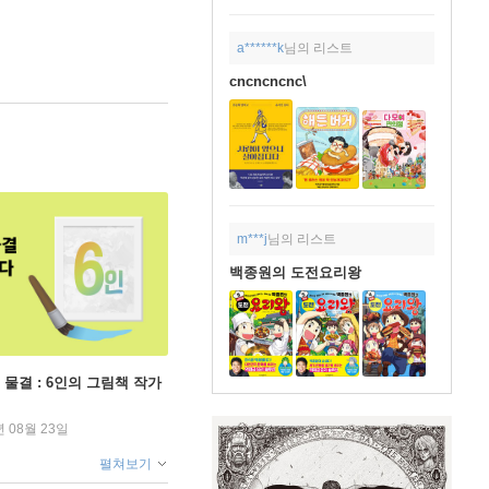
a******k
님의 리스트
cncncncnc\
m***j
님의 리스트
백종원의 도전요리왕
 물결 : 6인의 그림책 작가
년 08월 23일
펼쳐보기