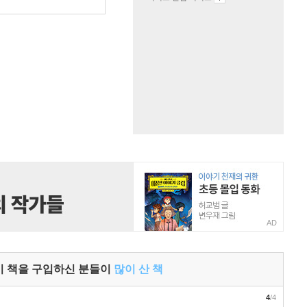
원
AD
이 책을 구입하신 분들이
많이 산 책
4
/4