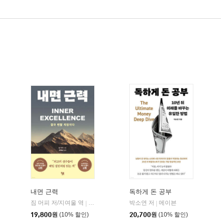
내면 근력
독하게 돈 공부
짐 머피 저/지여울 역
현대지성
윌북(willbook)
박소연 저
메이븐
|
|
|
19,800
원
(10% 할인)
20,700
원
(10% 할인)