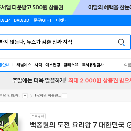
D/LP
DVD/BD
문구
/GIFT
티켓
장안내
채널예스
사락
예스펀딩
클래스24
독서유형검사
여
RBTI Lab
독서유형검사
주말에는 더욱 알뜰하게!
최대 2,000원 상품권 받으
2학년 만화/애...
1-2학년 학습만...
소득공제
백종원의 도전 요리왕 7 대한민국 