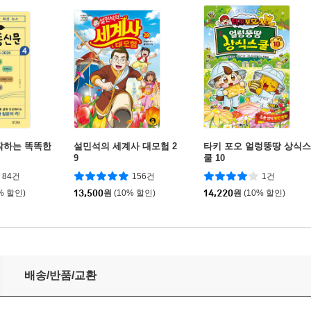
작하는 똑똑한
설민석의 세계사 대모험 2
타키 포오 얼렁뚱땅 상식스
9
쿨 10
84건
156건
1건
% 할인)
13,500
원
(10% 할인)
14,220
원
(10% 할인)
배송/반품/교환