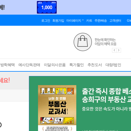
로그인
회원가입
마이페이지
카트
주문/배송
고객센터
Gl
름방학혜택
예사단독판매
이달의사은품
특가할인
추천도서
대량/법인
세요!
②