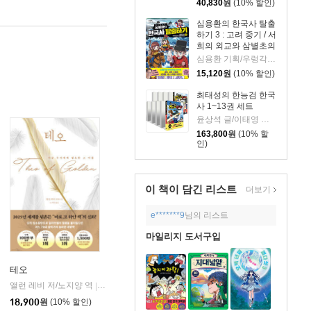
40,830
원
(10% 할인)
심용환의 한국사 탈출
하기 3 : 고려 중기 / 서
희의 외교와 삼별초의
투쟁 편
심용환 기획/우렁각시탈 글/타니스튜디오 그림
15,120
원
(10% 할인)
최태성의 한능검 한국
사 1~13권 세트
윤상석 글/이태영 그림
163,800
원
(10% 할
인)
이 책이 담긴
리스트
더보기
e*******9
님의 리스트
마일리지 도서구입
테오
앨런 레비 저/노지양 역
오팬하우스
|
18,900
원
(10% 할인)