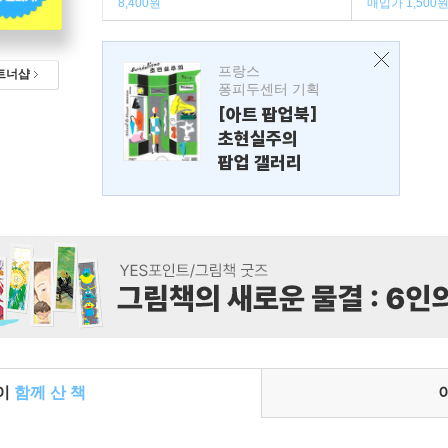
8,400원
매입가 1,500
프랑스
트너샵
퐁피두센터 기획
[아트 팝업북]
초현실주의
팝업 갤러리
들이
함께 산 책