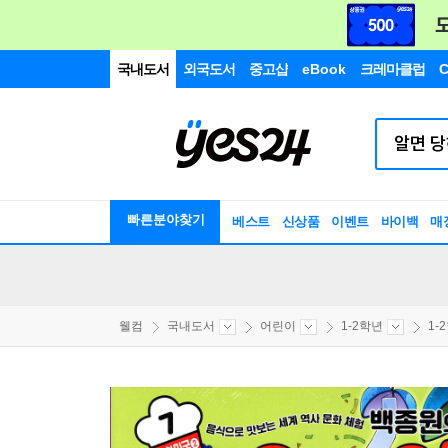
국내도서
외국도서
중고샵
eBook
크레마클럽
C
빠른분야찾기
베스트
신상품
이벤트
바이백
매
웰컴
국내도서
어린이
1-2학년
1-