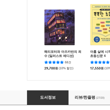
해리포터와 아즈카반의 죄
아홉 살에 시
수 (일러스트 에디션)
초등신문 4
68건
29,700
원
(10% 할인)
17,550
원
(10
백종원의 도전 요리왕 7 대한민국 ②
도서정보
리뷰/한줄평
(27/20)