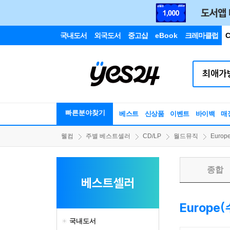
국내도서
외국도서
중고샵
eBook
크레마클럽
C
빠른분야찾기
베스트
신상품
이벤트
바이백
매
웰컴
주별 베스트셀러
CD/LP
월드뮤직
Europ
종합
베스트셀러
Europe
국내도서