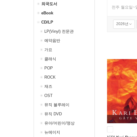
외국도서
전주 월요일~
eBook
CD/LP
2026년
LP(Vinyl) 전문관
예약음반
가요
클래식
POP
ROCK
재즈
OST
뮤직 블루레이
뮤직 DVD
유아/어린이/명상
뉴에이지