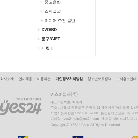
중고음반
스페셜샵
미디어 추천 음반
DVD/BD
문구/GIFT
티켓
회사소개
인재채용
이용약관
개인정보처리방침
청소년보호정책
도서홍보안내
대표 : 김석환, 최세라
주소 : 서울시 영등포구 은행로 11, 5층~6층(여의도동,일신
사업자등록번호 : 229-81-37000 통신판매업신고 : 제 200
이메일 : yes24help@yes24.com 호스팅 서비스사업자 :
Copyright ⓒ YES24 Corp. All Rights Reserved.