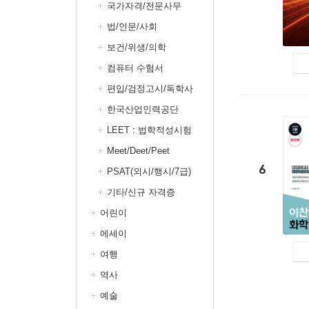
국가자격/전문사무
법/인문/사회
보건/위생/의학
컴퓨터 수험서
편입/검정고시/독학사
한국산업인력공단
LEET : 법학적성시험
Meet/Deet/Peet
6
PSAT(외시/행시/7급)
기타/신규 자격증
어린이
에세이
여행
역사
예술