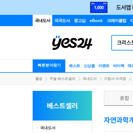
국내도서
외국도서
중고샵
eBook
크레마클럽
C
빠른분야찾기
베스트
신상품
이벤트
바이백
매
웰컴
주별 베스트셀러
국내도서
수험서 자격증
종합
베스트셀러
자연과학
국내도서