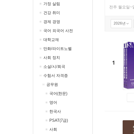
가정 살림
전주 월요일~
건강 취미
경제 경영
2026년
국어 외국어 사전
대학교재
만화/라이트노벨
사회 정치
1
소설/시/희곡
수험서 자격증
공무원
국어(한문)
영어
한국사
PSAT(7급)
사회