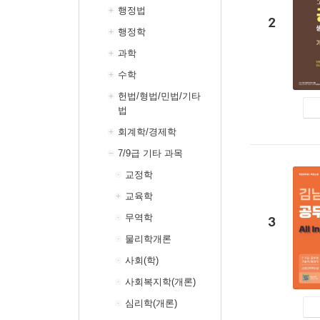
행정법
2
행정학
과학
수학
헌법/형법/민법/기타
법
회계학/경제학
7/9급 기타 과목
교정학
교육학
무역학
3
물리학개론
사회(학)
사회복지학(개론)
심리학(개론)