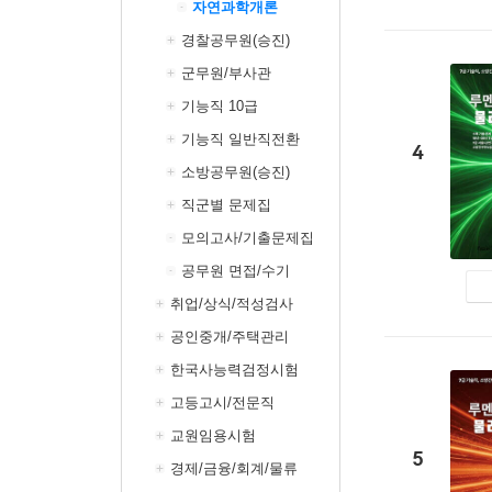
자연과학개론
경찰공무원(승진)
군무원/부사관
기능직 10급
기능직 일반직전환
4
소방공무원(승진)
직군별 문제집
모의고사/기출문제집
공무원 면접/수기
취업/상식/적성검사
공인중개/주택관리
한국사능력검정시험
고등고시/전문직
교원임용시험
5
경제/금융/회계/물류