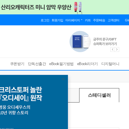
로그인
회원가입
마이페이지
카트
주문/배송
고객센터
Gl
쿠폰받기
단독선출간
eBook필기방법
eBook리더기
디지털머니
주별
월별
스테디셀러