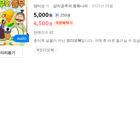
양미선
저
감자공주의 동화나라
2023년 09월
5,000
원
250원
4,500
쿠폰혜택가
원
판매지수 42
종이책 실물이 아닌
오디오북
입니다. 구매 후 바로 들으실 수 있
#오디오북
미리듣기