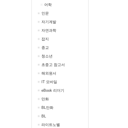
어학
인문
자기계발
자연과학
잡지
종교
청소년
초중고 참고서
해외원서
IT 모바일
eBook 리더기
만화
BL만화
BL
라이트노벨