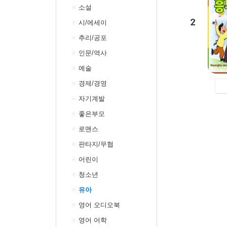
소설
2
시/에세이
추리/공포
인문/역사
예술
경제/경영
자기계발
좋은부모
로맨스
판타지/무협
어린이
청소년
유아
영어 오디오북
영어 어학