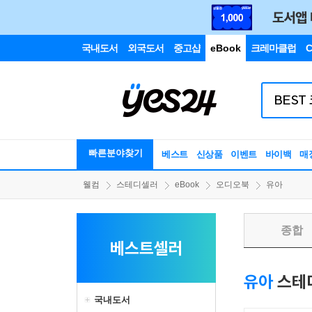
국내도서
외국도서
중고샵
eBook
크레마클럽
C
빠른분야찾기
베스트
신상품
이벤트
바이백
매
웰컴
스테디셀러
eBook
오디오북
유아
종합
베스트셀러
유아
스테
국내도서