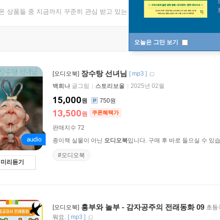
나온 상품들 중 지금까지 꾸준히 관심 받고 있는 상품들입니다.
오늘은 그만 보기
장수탕 선녀님
[오디오북]
[
mp3
]
백희나
글그림
스토리보울
2025년 02월
15,000
원
750원
13,500
쿠폰혜택가
원
판매지수 72
종이책 실물이 아닌
오디오북
입니다. 구매 후 바로 들으실 수 있
#오디오북
미리듣기
흥부와 놀부 - 감자공주의 전래동화 09
[오디오북]
초등
워요.
[
mp3
]