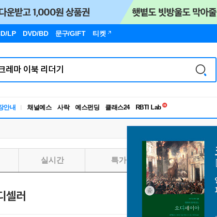
D/LP
DVD/BD
문구
/GIFT
티켓
독서유형검사
장안내
채널예스
사락
예스펀딩
클래스24
RBTI Lab
독서유형검사
실시간
특가
일별
디셀러