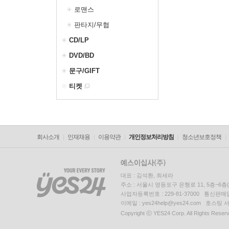
로맨스
판타지/무협
CD/LP
DVD/BD
문구/GIFT
티켓
회사소개
인재채용
이용약관
개인정보처리방침
청소년보호정책
대표 : 김석환, 최세라
주소 : 서울시 영등포구 은행로 11, 5층~6
사업자등록번호 : 229-81-37000 통신판매업신
이메일 : yes24help@yes24.com 호스
Copyright ⓒ YES24 Corp. All Rights Reser