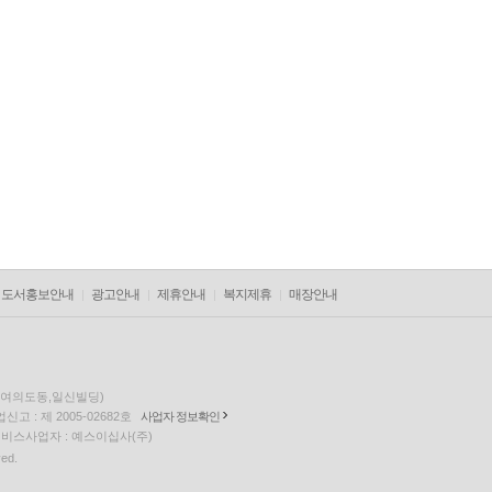
도서홍보안내
광고안내
제휴안내
복지제휴
매장안내
층(여의도동,일신빌딩)
고 : 제 2005-02682호
사업자 정보확인
팅 서비스사업자 : 예스이십사(주)
ved.