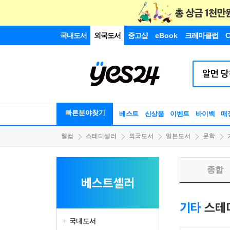
국내도서
외국도서
중고샵
eBook
크레마클럽
C
빠른분야찾기
베스트
신상품
이벤트
바이백
매
웰컴
스테디셀러
외국도서
일본도서
문학
종합
베스트셀러
기타
스테
국내도서