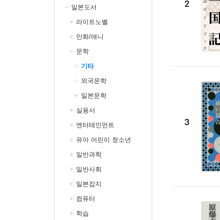
2
일본도서
라이트노벨
만화/애니
문학
기타
외국문학
일본문학
실용서
3
엔터테인먼트
유아 어린이 청소년
일반과학
일반사회
일본잡지
컴퓨터
학습