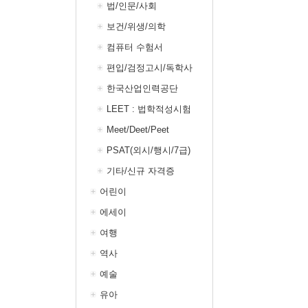
법/인문/사회
보건/위생/의학
컴퓨터 수험서
편입/검정고시/독학사
한국산업인력공단
LEET : 법학적성시험
Meet/Deet/Peet
PSAT(외시/행시/7급)
기타/신규 자격증
어린이
에세이
여행
역사
예술
유아