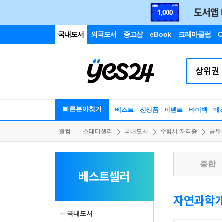
국내도서
외국도서
중고샵
eBook
크레마클럽
C
빠른분야찾기
베스트
신상품
이벤트
바이백
매
웰컴
스테디셀러
국내도서
수험서 자격증
공무
종합
베스트셀러
자연과학
국내도서