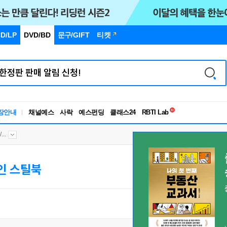
D/LP
DVD/BD
문구
/GIFT
티켓
독서유형검사
RBTI Lab
장안내
채널예스
사락
예스펀딩
클래스24
독서유형검사
..
인 스틸북