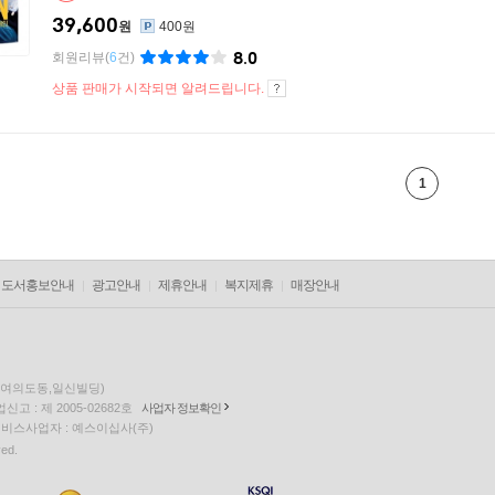
39,600
원
400원
8.0
회원리뷰
(
6
건)
상품 판매가 시작되면 알려드립니다.
1
도서홍보안내
광고안내
제휴안내
복지제휴
매장안내
층(여의도동,일신빌딩)
고 : 제 2005-02682호
사업자 정보확인
팅 서비스사업자 : 예스이십사(주)
ved.