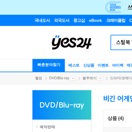
국내도서
외국도서
중고샵
eBook
크레마클럽
C
빠른분야찾기
베스트
신상품
이벤트
바이백
매
웰컴
DVD/Blu-ray
블루레이
드라마/코메디/.
비긴 어게
DVD/Blu-ray
상품 (4)
예약판매