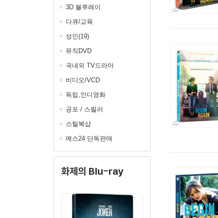
3D 블루레이
다큐/교육
성인(19)
뮤직DVD
국내외 TV드라마
비디오/VCD
독립,인디영화
공포 / 스릴러
스틸북샵
예스24 단독판매
화제의 Blu-ray