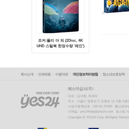
조커:폴리 아 되 (2Disc, 4K
UHD 스틸북 한정수량 '레인')
: 블루레이
회사소개
인재채용
이용약관
개인정보처리방침
청소년보호정책
대표 : 김석환, 최세라
주소 : 서울시 영등포구 은행로 11, 5층~6
사업자등록번호 : 229-81-37000 통신판매업신
이메일 : yes24help@yes24.com 호스
Copyright ⓒ YES24 Corp. All Rights Reser