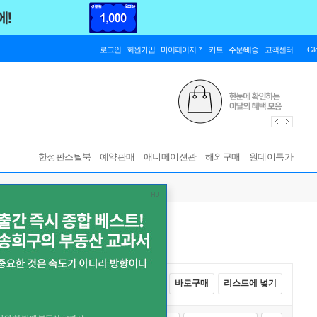
로그인
회원가입
마이페이지
카트
주문/배송
고객센터
Gl
한정판스틸북
예약판매
애니메이션관
해외구매
원데이특가
전체선택
카트에 넣기
바로구매
리스트에 넣기