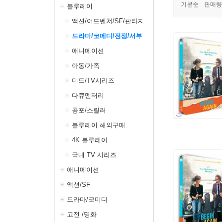
기본순
판매량
블루레이
액션/어드벤쳐/SF/판타지
드라마/코메디/전쟁/서부
애니메이션
아동/가족
미드/TV시리즈
다큐멘터리
공포/스릴러
블루레이 해외구매
4K 블루레이
국내 TV 시리즈
애니메이션
액션/SF
드라마/코미디
고전 /명화