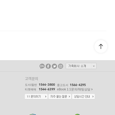
고객문의
1544-3800
도서/음반
1566-4295
중고도서
1544-6399
eBook 1:1문의/채팅상담
티켓예매