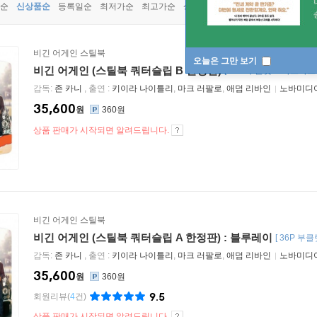
순
신상품순
등록일순
최저가순
최고가순
상품명순
비긴 어게인 스틸북
오늘은 그만 보기
비긴 어게인 (스틸북 쿼터슬립 B 한정판)
[
36P 부클릿+4아트카
감독:
존 카니
, 출연 :
키이라 나이틀리
,
마크 러팔로
,
애덤 리바인
노바미디
35,600
원
360원
상품 판매가 시작되면 알려드립니다.
비긴 어게인 스틸북
비긴 어게인 (스틸북 쿼터슬립 A 한정판) : 블루레이
[
36P 부
감독:
존 카니
, 출연 :
키이라 나이틀리
,
마크 러팔로
,
애덤 리바인
노바미디
35,600
원
360원
9.5
회원리뷰
(
4
건)
상품 판매가 시작되면 알려드립니다.