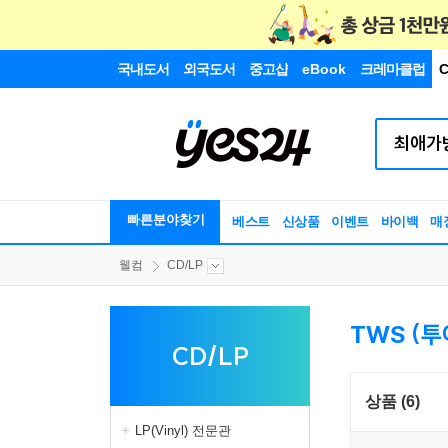
국내도서
외국도서
중고샵
eBook
크레마클럽
C
빠른분야찾기
베스트
신상품
이벤트
바이백
매
웰컴
CD/LP
TWS (투어
CD/LP
상품 (6)
LP(Vinyl) 전문관