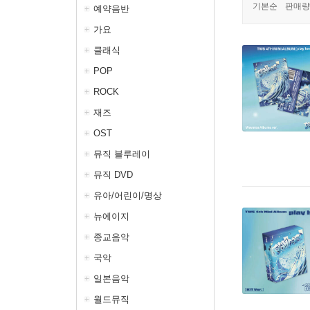
기본순
판매량
예약음반
가요
클래식
POP
ROCK
재즈
OST
뮤직 블루레이
뮤직 DVD
유아/어린이/명상
뉴에이지
종교음악
국악
일본음악
월드뮤직