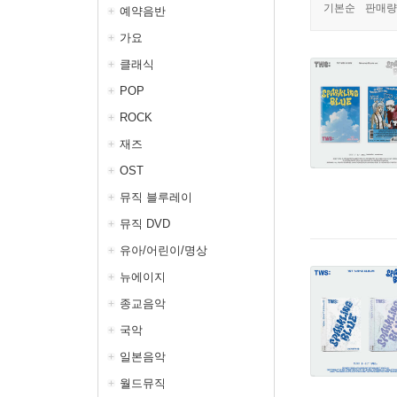
기본순
판매량
예약음반
가요
클래식
POP
ROCK
재즈
OST
뮤직 블루레이
뮤직 DVD
유아/어린이/명상
뉴에이지
종교음악
국악
일본음악
월드뮤직