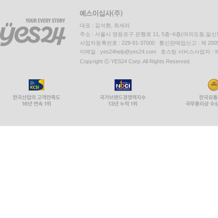
대표 : 김석환, 최세라
주소 : 서울시 영등포구 은행로 11, 5층~6층(여의도동,일신
사업자등록번호 : 229-81-37000 통신판매업신고 : 제 200
이메일 : yes24help@yes24.com 호스팅 서비스사업자 :
Copyright ⓒ YES24 Corp. All Rights Reserved.