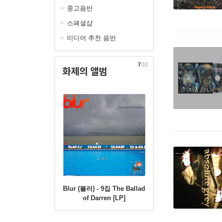
중고음반
스페셜샵
미디어 추천 음반
7
/10
화제의 앨범
Blur (블러) - 9집 The Ballad
of Darren [LP]