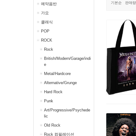
기본순
판매량
예약음반
가요
클래식
POP
ROCK
Rock
British/Modern/Garage/indi
e
Metal/Hardcore
Alternative/Grunge
Hard Rock
Punk
Art/Progressive/Psychede
lic
Old Rock
Rock 컴필레이션