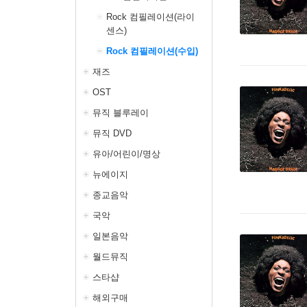
Rock 컴필레이션(라이
센스)
Rock 컴필레이션(수입)
재즈
OST
뮤직 블루레이
뮤직 DVD
유아/어린이/명상
뉴에이지
종교음악
국악
일본음악
월드뮤직
스타샵
해외구매