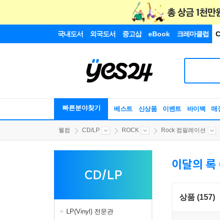
국내도서
외국도서
중고샵
eBook
크레마클럽
C
빠른분야찾기
베스트
신상품
이벤트
바이백
매
웰컴
CD/LP
ROCK
Rock 컴필레이션
이달의 록 
CD/LP
상품 (157)
LP(Vinyl) 전문관