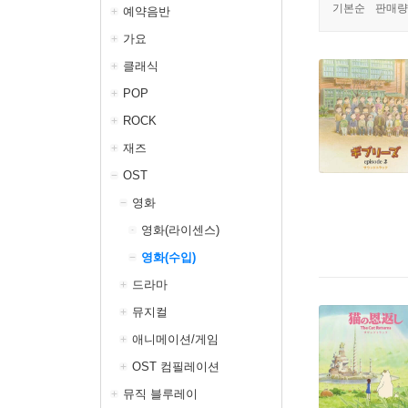
기본순
판매량
예약음반
가요
클래식
POP
ROCK
재즈
OST
영화
영화(라이센스)
영화(수입)
드라마
뮤지컬
애니메이션/게임
OST 컴필레이션
뮤직 블루레이