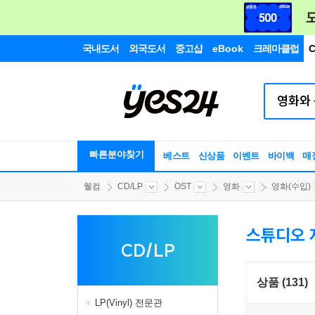
국내도서
외국도서
중고샵
eBook
크레마클럽
C
빠른분야찾기
베스트
신상품
이벤트
바이백
매
웰컴
CD/LP
OST
영화
영화(수입)
스튜디오 
CD/LP
상품 (131)
LP(Vinyl) 전문관