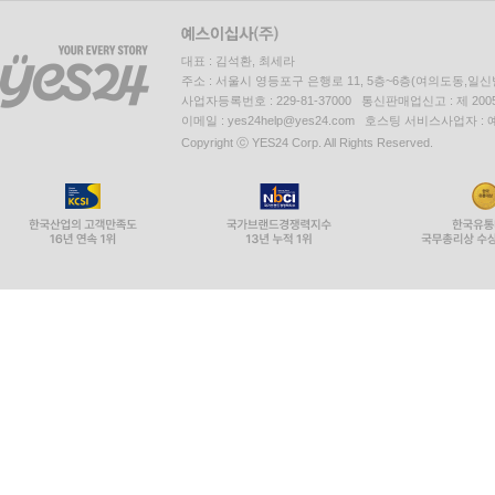
대표 : 김석환, 최세라
주소 : 서울시 영등포구 은행로 11, 5층~6층(여의도동,일신
사업자등록번호 : 229-81-37000 통신판매업신고 : 제 200
이메일 : yes24help@yes24.com 호스팅 서비스사업자 :
Copyright ⓒ YES24 Corp. All Rights Reserved.