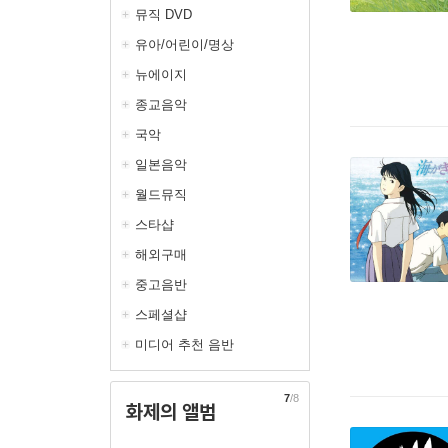
뮤직 DVD
유아/어린이/명상
뉴에이지
종교음악
국악
일본음악
월드뮤직
스타샵
해외구매
중고음반
스페셜샵
미디어 추천 음반
7
/8
화제의 앨범