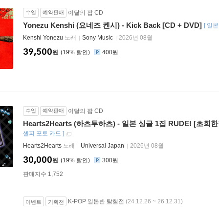
수입
예약판매
이달의 팝 CD
Yonezu Kenshi (요네즈 켄시) - Kick Back [CD + DVD]
[
일본
Kenshi Yonezu
노래
Sony Music
2026년 08월
39,500
원
19
%
400원
수입
예약판매
이달의 팝 CD
Hearts2Hearts (하츠투하츠) - 일본 싱글 1집 RUDE! [초
셀피 포토 카드
]
Hearts2Hearts
노래
Universal Japan
2026년 08월
30,000
원
19
%
300원
판매지수 1,752
K-POP 일본반 탐험전
(24.12.26 ~ 26.12.31)
이벤트
기획전