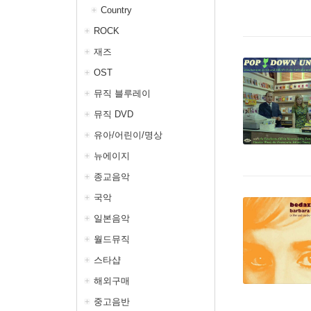
Country
ROCK
재즈
OST
뮤직 블루레이
뮤직 DVD
유아/어린이/명상
뉴에이지
종교음악
국악
일본음악
월드뮤직
스타샵
해외구매
중고음반