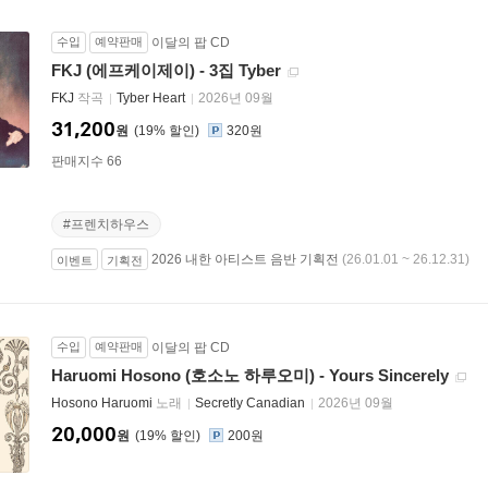
수입
예약판매
이달의 팝 CD
FKJ (에프케이제이) - 3집 Tyber
FKJ
작곡
Tyber Heart
2026년 09월
31,200
원
19
%
320원
판매지수 66
#프렌치하우스
2026 내한 아티스트 음반 기획전
(26.01.01 ~ 26.12.31)
이벤트
기획전
수입
예약판매
이달의 팝 CD
Haruomi Hosono (호소노 하루오미) - Yours Sincerely
Hosono Haruomi
노래
Secretly Canadian
2026년 09월
20,000
원
19
%
200원