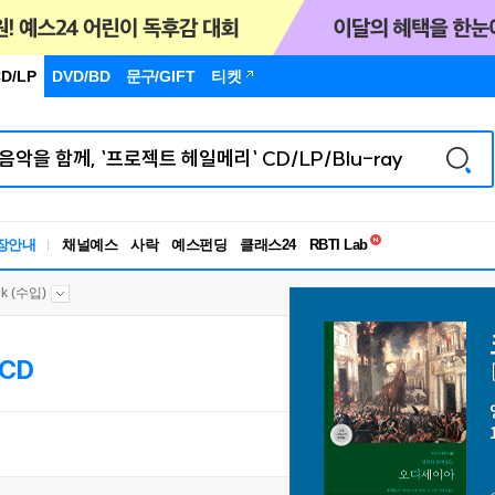
D/LP
DVD/BD
문구
/GIFT
티켓
독서유형검사
RBTI Lab
장안내
채널예스
사락
예스펀딩
클래스24
독서유형검사
lk (수입)
CD