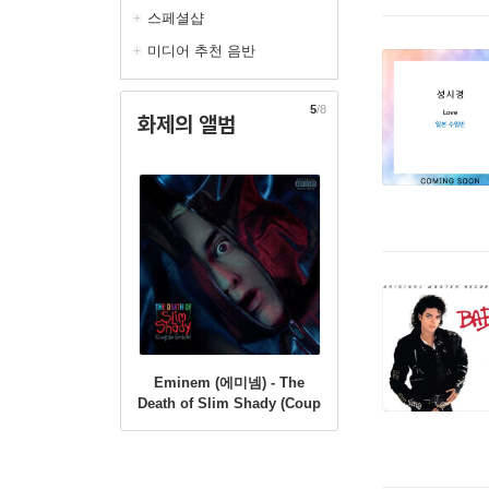
스페셜샵
미디어 추천 음반
5
/8
화제의 앨범
Eminem (에미넴) - The
Death of Slim Shady (Coup
de Grace) [레드 & 블루 컬러
2LP]