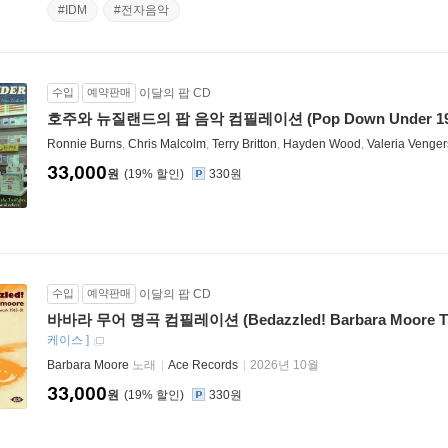
#IDM
#전자음악
수입
예약판매
이달의 팝 CD
호주와 뉴질랜드의 팝 음악 컴필레이션 (Pop Down Under 196
Ronnie Burns
,
Chris Malcolm
,
Terry Britton
,
Hayden Wood
,
Valeria Venger
33,000
원
19
%
330원
수입
예약판매
이달의 팝 CD
바바라 무어 명곡 컴필레이션 (Bedazzled! Barbara Moore TV, F
케이스
]
Barbara Moore
노래
Ace Records
2026년 10월
33,000
원
19
%
330원