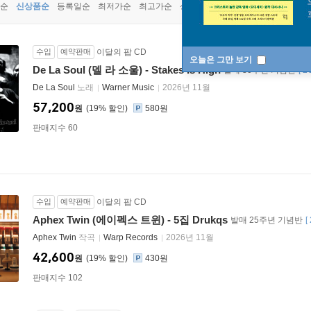
순
신상품순
등록일순
최저가순
최고가순
상품명순
수입
예약판매
이달의 팝 CD
오늘은 그만 보기
De La Soul (델 라 소울) - Stakes Is High
발매 30주년 기념반
[
2
De La Soul
노래
Warner Music
2026년 11월
57,200
원
19
%
580원
판매지수 60
수입
예약판매
이달의 팝 CD
Aphex Twin (에이펙스 트윈) - 5집 Drukqs
발매 25주년 기념반
[
Aphex Twin
작곡
Warp Records
2026년 11월
42,600
원
19
%
430원
판매지수 102