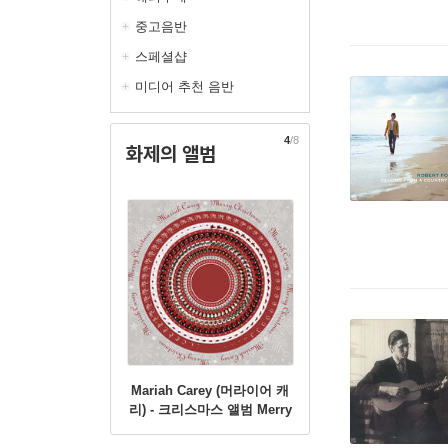
중고음반
스페셜샵
미디어 추천 음반
4
/8
화제의 앨범
Mariah Carey (머라이어 캐
리) - 크리스마스 앨범 Merry
Christmas [Zoetrope 컬러
LP]