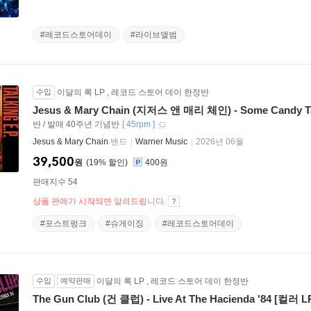
#레코드스토어데이
#라이브앨범
수입
이달의 록 LP
,
레코드 스토어 데이 한정반
Jesus & Mary Chain (지저스 앤 매리 체인) - Some Candy 
반 / 발매 40주년 기념반
[
45rpm
]
Jesus & Mary Chain
밴드
Warner Music
2026년 06월
39,500
원
19
%
400원
판매지수 54
상품 판매가 시작되면 알려드립니다.
#포스트펑크
#슈게이징
#레코드스토어데이
수입
예약판매
이달의 록 LP
,
레코드 스토어 데이 한정반
The Gun Club (건 클럽) - Live At The Hacienda '84 [컬러 L