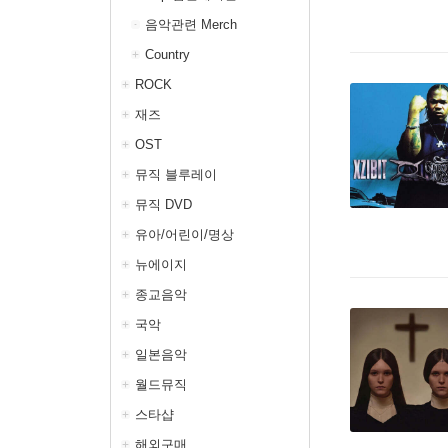
음악관련 Merch
Country
ROCK
재즈
OST
뮤직 블루레이
뮤직 DVD
유아/어린이/명상
뉴에이지
종교음악
국악
일본음악
월드뮤직
스타샵
해외구매