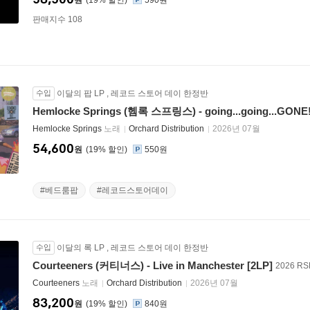
원
19
%
590원
판매지수 108
수입
이달의 팝 LP
,
레코드 스토어 데이 한정반
Hemlocke Springs (헴록 스프링스) - going...going...GO
Hemlocke Springs
노래
Orchard Distribution
2026년 07월
54,600
원
19
%
550원
#베드룸팝
#레코드스토어데이
수입
이달의 록 LP
,
레코드 스토어 데이 한정반
Courteeners (커티너스) - Live in Manchester [2LP]
2026 R
Courteeners
노래
Orchard Distribution
2026년 07월
83,200
원
19
%
840원