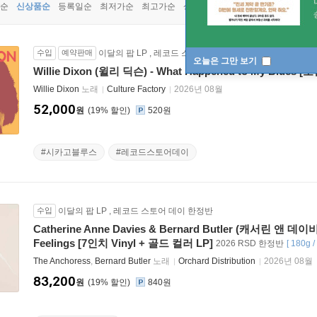
순
신상품순
등록일순
최저가순
최고가순
상품명순
수입
예약판매
이달의 팝 LP
,
레코드 스토어 데이 한정반
오늘은 그만 보기
Willie Dixon (윌리 딕슨) - What Happened to My Blues 
Willie Dixon
노래
Culture Factory
2026년 08월
52,000
원
19
%
520원
#시카고블루스
#레코드스토어데이
수입
이달의 팝 LP
,
레코드 스토어 데이 한정반
Catherine Anne Davies & Bernard Butler (캐서린 앤 데
Feelings [7인치 Vinyl + 골드 컬러 LP]
2026 RSD 한정반
[
180g
The Anchoress
,
Bernard Butler
노래
Orchard Distribution
2026년 08월
83,200
원
19
%
840원