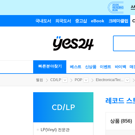
국내도서
외국도서
중고샵
eBook
크레마클럽
C
빠른분야찾기
베스트
신상품
이벤트
바이백
매
웰컴
CD/LP
POP
Electronica/Tec...
레코드 스
CD/LP
상품 (856)
LP(Vinyl) 전문관