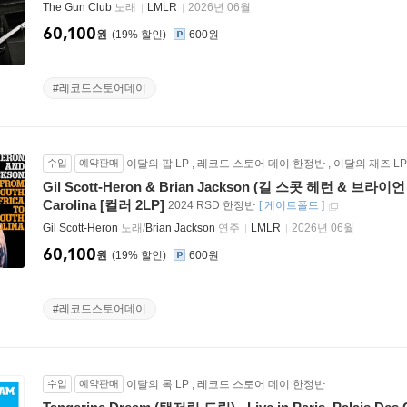
The Gun Club
노래
LMLR
2026년 06월
60,100
원
19
%
600원
#레코드스토어데이
수입
예약판매
이달의 팝 LP
,
레코드 스토어 데이 한정반
,
이달의 재즈 LP
Gil Scott-Heron & Brian Jackson (길 스콧 헤런 & 브라이언 잭
Carolina [컬러 2LP]
2024 RSD 한정반
[
게이트폴드
]
Gil Scott-Heron
노래/
Brian Jackson
연주
LMLR
2026년 06월
60,100
원
19
%
600원
#레코드스토어데이
수입
예약판매
이달의 록 LP
,
레코드 스토어 데이 한정반