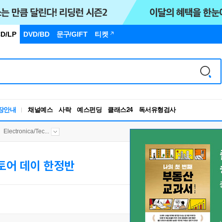
D/LP
DVD/BD
문구
/GIFT
티켓
장안내
채널예스
사락
예스펀딩
클래스24
독서유형검사
RBTI Lab
독서유형검사
Electronica/Tec...
토어 데이 한정반