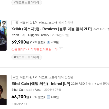
#레코드스토어데이
수입
이달의 팝 LP
,
레코드 스토어 데이 한정반
Xzibit (엑스지빗) - Restless [블루 마블 컬러 2LP]
2026 RSD
Xzibit
노래
Diggers Factory
2026년 07월
69,900
원
19
%
700원
상품 판매가 시작되면 알려드립니다.
#레코드스토어데이
수입
이달의 팝 LP
,
레코드 스토어 데이 한정반
Ethel Cain (에델 케인) - Inbred [LP]
2026 RSD 한정반 / 발매 5
Ethel Cain
노래
Awal
2026년 07월
46,200
원
19
%
470원
판매지수 84