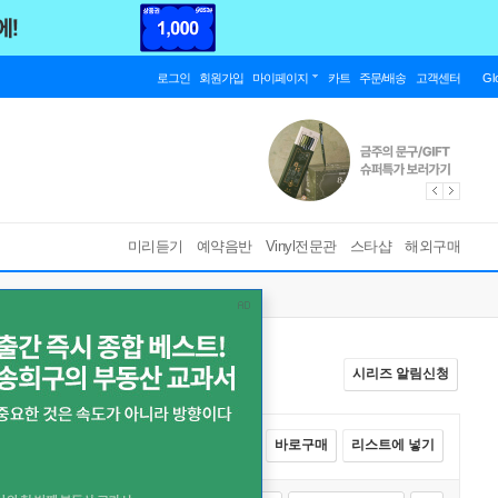
로그인
회원가입
마이페이지
카트
주문/배송
고객센터
Gl
미리듣기
예약음반
Vinyl전문관
스타샵
해외구매
시리즈 알림신청
전체선택
카트에 넣기
바로구매
리스트에 넣기