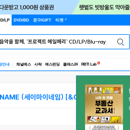
D/LP
DVD/BD
문구
/GIFT
티켓
독서유형검사
장안내
채널예스
사락
예스펀딩
클래스24
RBTI Lab
독서유형검사
 NAME (세이마이네임) [&Our Vibe]