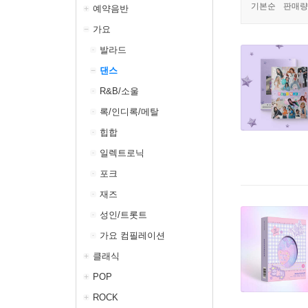
기본순
판매량
예약음반
가요
발라드
댄스
R&B/소울
록/인디록/메탈
힙합
일렉트로닉
포크
재즈
성인/트롯트
가요 컴필레이션
클래식
POP
ROCK