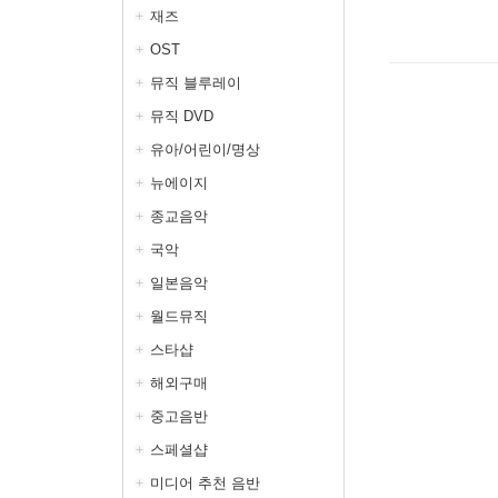
재즈
OST
뮤직 블루레이
뮤직 DVD
유아/어린이/명상
뉴에이지
종교음악
국악
일본음악
월드뮤직
스타샵
해외구매
중고음반
스페셜샵
미디어 추천 음반