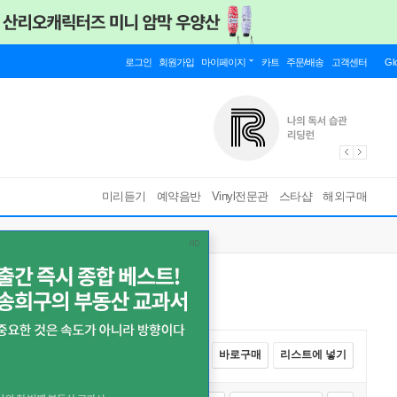
로그인
회원가입
마이페이지
카트
주문/배송
고객센터
Gl
미리듣기
예약음반
Vinyl전문관
스타샵
해외구매
전체선택
카트에 넣기
바로구매
리스트에 넣기