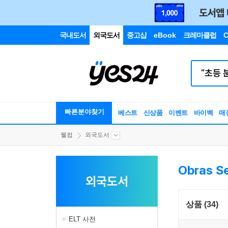
국내도서
외국도서
중고샵
eBook
크레마클럽
C
빠른분야찾기
베스트
신상품
이벤트
바이백
매
웰컴
외국도서
Obras Se
외국도서
상품 (34)
ELT 사전