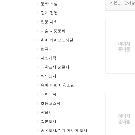
기본순
판매량
문학 소설
경제 경영
인문 사회
예술 대중문화
취미 라이프스타일
컴퓨터
자연과학
대학교재 전문서
해외잡지
유아 어린이 청소년
캐릭터북
초등코스북
학습서
일본도서
중국도서/기타 아시아 도서