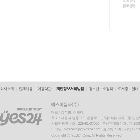
회사소개
인재채용
이용약관
개인정보처리방침
청소년보호정책
도서홍보안내
대표 : 김석환, 최세라
주소 : 서울시 영등포구 은행로 11, 5층~6층(여의도동,일신
사업자등록번호 : 229-81-37000 통신판매업신고 : 제 200
이메일 : yes24help@yes24.com 호스팅 서비스사업자 :
Copyright ⓒ YES24 Corp. All Rights Reserved.