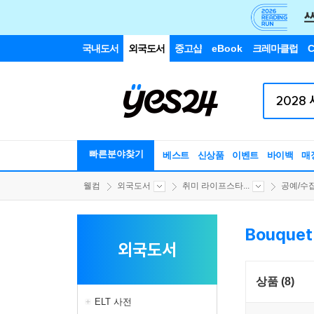
국내도서
외국도서
중고샵
eBook
크레마클럽
C
빠른분야찾기
베스트
신상품
이벤트
바이백
매
웰컴
외국도서
취미 라이프스타...
공예/수
Bouquet
외국도서
상품 (8)
ELT 사전