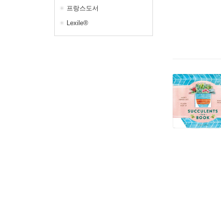
프랑스도서
Lexile®