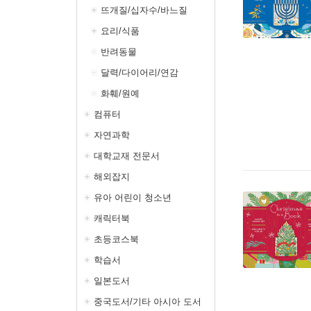
뜨개질/십자수/바느질
요리/식품
반려동물
달력/다이어리/연감
화훼/원예
컴퓨터
자연과학
대학교재 전문서
해외잡지
유아 어린이 청소년
캐릭터북
초등코스북
학습서
일본도서
중국도서/기타 아시아 도서