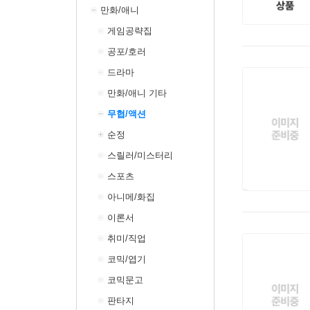
만화/애니
게임공략집
공포/호러
드라마
만화/애니 기타
무협/액션
순정
스릴러/미스터리
스포츠
아니메/화집
이론서
취미/직업
코믹/엽기
코믹문고
판타지