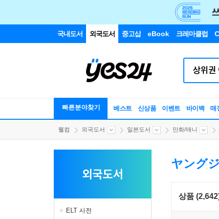
국내도서
외국도서
중고샵
eBook
크레마클럽
C
빠른분야찾기
베스트
신상품
이벤트
바이백
매
웰컴
외국도서
일본도서
만화/애니
ヤング
외국도서
상품 (2,642
ELT 사전