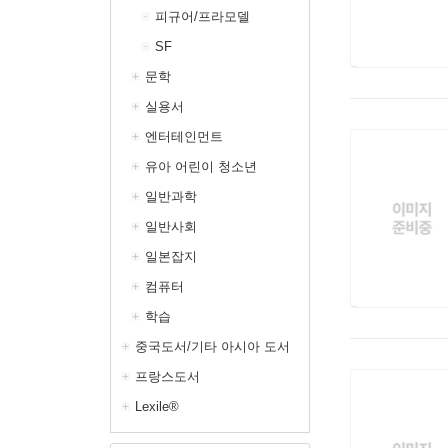
피규어/프라모델
SF
문학
실용서
엔터테인먼트
유아 어린이 청소년
일반과학
일반사회
일본잡지
컴퓨터
학습
중국도서/기타 아시아 도서
프랑스도서
Lexile®