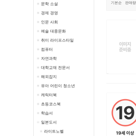
기본순
판매량
문학 소설
경제 경영
인문 사회
예술 대중문화
취미 라이프스타일
컴퓨터
자연과학
대학교재 전문서
해외잡지
유아 어린이 청소년
캐릭터북
초등코스북
학습서
일본도서
라이트노벨