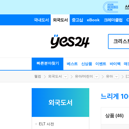
국내도서
외국도서
중고샵
eBook
크레마클럽
C
빠른분야찾기
베스트
신상품
이벤트
바이백
매
웰컴
외국도서
유아/어린이
유아
[
느리게 10
외국도서
상품 (46)
ELT 사전