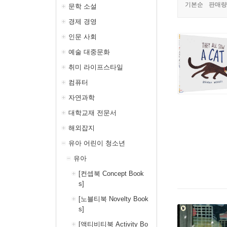
기본순
판매량
문학 소설
경제 경영
인문 사회
예술 대중문화
취미 라이프스타일
컴퓨터
자연과학
대학교재 전문서
해외잡지
유아 어린이 청소년
유아
[컨셉북 Concept Book
s]
[노블티북 Novelty Book
s]
[액티비티북 Activity Bo