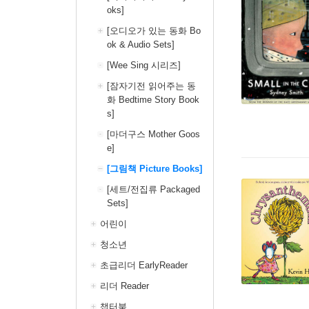
oks]
[오디오가 있는 동화 Bo
ok & Audio Sets]
[Wee Sing 시리즈]
[잠자기전 읽어주는 동
화 Bedtime Story Book
s]
[마더구스 Mother Goos
e]
[그림책 Picture Books]
[세트/전집류 Packaged
Sets]
어린이
청소년
초급리더 EarlyReader
리더 Reader
챕터북