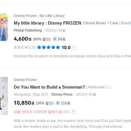
Disney Frozen
,
My Little Library
My little library : Disney FROZEN
3 Board Books + Case
[
Board
Phidal Publishing
2015년 04월
4,600
원
60
%
50원
10.0
회원리뷰
(
1
건)
Discover the kingdom of Arendelle alongside sisters Anna and Elsa in thre
Disney Frozen
Do You Want to Build a Snowman?
[
Hardcover
]
Mosqueda, Olga (ILT)
Disney Press
2015년 03월
10,850
원
30
%
110원
상품 판매가 시작되면 알려드립니다.
With a simple shake or tap, the readers help Anna and Elsa put Olaf togethe
book, the readers play a part in the storytelling. Through instructional ...