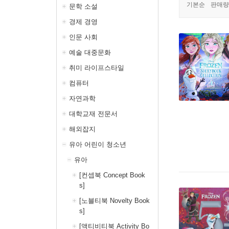
기본순
판매량
문학 소설
경제 경영
인문 사회
예술 대중문화
취미 라이프스타일
컴퓨터
자연과학
대학교재 전문서
해외잡지
유아 어린이 청소년
유아
[컨셉북 Concept Book
s]
[노블티북 Novelty Book
s]
[액티비티북 Activity Bo