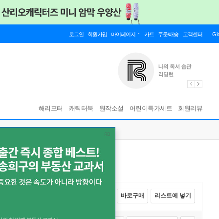
로그인
회원가입
마이페이지
카트
주문/배송
고객센터
Gl
해리포터
캐릭터북
원작소설
어린이특가세트
회원리뷰
전체선택
카트에 넣기
바로구매
리스트에 넣기