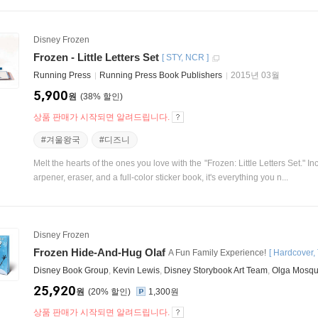
Disney Frozen
Frozen - Little Letters Set
[
STY
NCR
]
Running Press
Running Press Book Publishers
2015년 03월
5,900
원
38
%
상품 판매가 시작되면 알려드립니다.
#겨울왕국
#디즈니
Melt the hearts of the ones you love with the "Frozen: Little Letters Set." In
arpener, eraser, and a full-color sticker book, it's everything you n...
Disney Frozen
Frozen Hide-And-Hug Olaf
A Fun Family Experience!
[
Hardcover
Disney Book Group
,
Kevin Lewis
,
Disney Storybook Art Team
,
Olga Mosq
25,920
원
20
%
1,300원
상품 판매가 시작되면 알려드립니다.