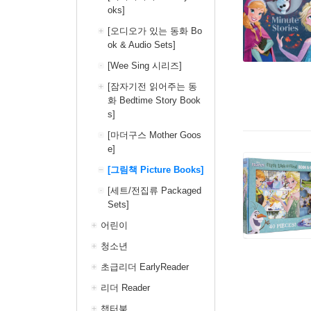
oks]
[오디오가 있는 동화 Bo
ok & Audio Sets]
[Wee Sing 시리즈]
[잠자기전 읽어주는 동
화 Bedtime Story Book
s]
[마더구스 Mother Goos
e]
[그림책 Picture Books]
[세트/전집류 Packaged
Sets]
어린이
청소년
초급리더 EarlyReader
리더 Reader
챕터북