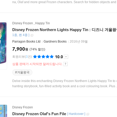
na, Olaf and more great Frozen characters. Search for hidden objects and s
Disney Frozen
,
Happy Tin
Disney Frozen Northern Lights Happy Tin : 디즈니 겨
1종
펜 4종
]
Parragon Books Ltd
Gardners Books
2016년 09월
7,900
원
74
%
10.0
회원리뷰
(
3
건)
상품 판매가 시작되면 알려드립니다.
#겨울왕국
Delve inside this enchanting Disney Frozen Northern Lights Happy Tin to di
hanting storybook, fun-filled activity book and a cool colouring book. Plus ..
Disney Frozen
Disney Frozen Olaf's Fun File
[
Hardcover
]