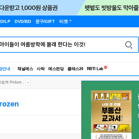
D/LP
DVD/BD
문구
/GIFT
티켓
독서유형검사
RBTI Lab
장안내
채널예스
사락
예스펀딩
클래스24
독서유형검사
그림책 Picture...
rozen