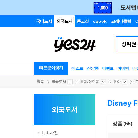
국내도서
외국도서
중고샵
eBook
크레마클럽
C
빠른분야찾기
베스트
신상품
이벤트
바이백
매
웰컴
외국도서
유아/어린이
유아
[
Disney F
외국도서
상품 (55)
ELT 사전