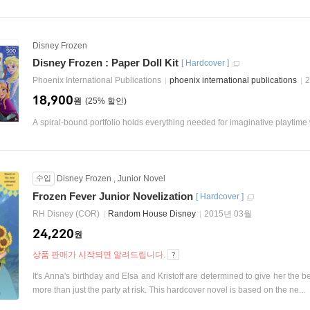
Disney Frozen
Disney Frozen : Paper Doll Kit
[
Hardcover
]
Phoenix International Publications
phoenix international publications
18,900
원
25
%
A spiral-bound portfolio holds everything needed for imaginative playtime 
수입
Disney Frozen
,
Junior Novel
Frozen Fever Junior Novelization
[
Hardcover
]
RH Disney (COR)
Random House Disney
2015년 03월
24,220
원
상품 판매가 시작되면 알려드립니다.
It's Anna's birthday and Elsa and Kristoff are determined to give her the b
more than just the party at risk. This hardcover novel is based on the ne...