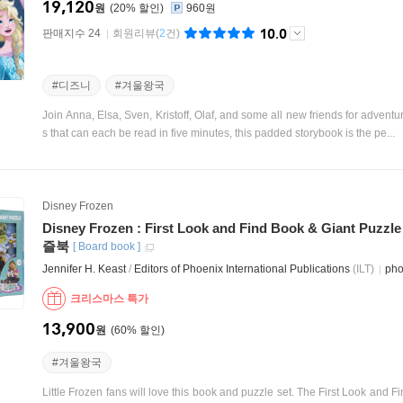
19,120
원
20
%
960원
10.0
판매지수 24
회원리뷰
(
2
건)
#디즈니
#겨울왕국
Join Anna, Elsa, Sven, Kristoff, Olaf, and some all new friends for adventur
s that can each be read in five minutes, this padded storybook is the pe...
Disney Frozen
Disney Frozen : First Look and Find Book & Gian
즐북
[
Board book
]
Jennifer H. Keast
/
Editors of Phoenix International Publications
(ILT)
pho
크리스마스 특가
13,900
원
60
%
#겨울왕국
Little Frozen fans will love this book and puzzle set. The First Look and F