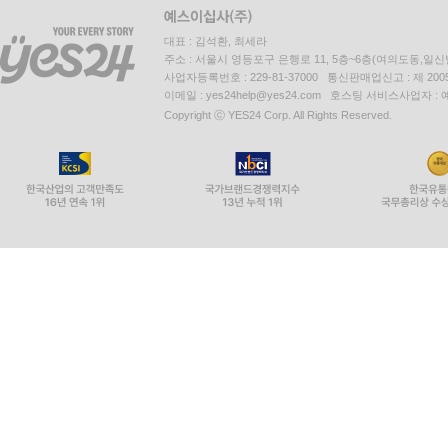
대표 : 김석환, 최세라
주소 : 서울시 영등포구 은행로 11, 5층~6층(여의도동,일신
사업자등록번호 : 229-81-37000 통신판매업신고 : 제 200
이메일 : yes24help@yes24.com 호스팅 서비스사업자 :
Copyright ⓒ YES24 Corp. All Rights Reserved.