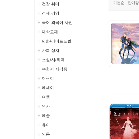
기본순
판매량
건강 취미
경제 경영
국어 외국어 사전
대학교재
만화/라이트노벨
사회 정치
소설/시/희곡
수험서 자격증
어린이
에세이
여행
역사
예술
유아
인문