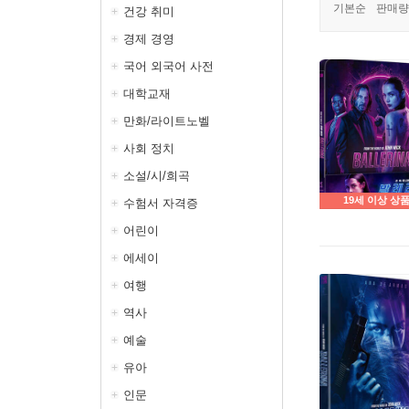
기본순
판매량
건강 취미
경제 경영
국어 외국어 사전
대학교재
만화/라이트노벨
사회 정치
소설/시/희곡
19세 이상 상
수험서 자격증
어린이
에세이
여행
역사
예술
유아
인문