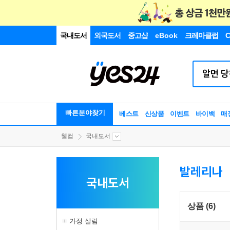
국내도서
외국도서
중고샵
eBook
크레마클럽
C
빠른분야찾기
베스트
신상품
이벤트
바이백
매
웰컴
국내도서
발레리나
국내도서
상품 (6)
가정 살림