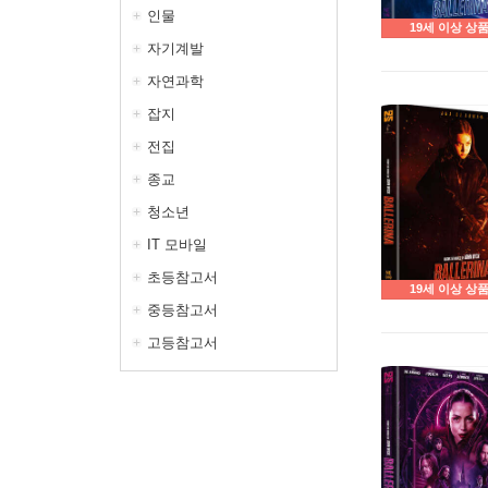
인물
19세 이상 상
자기계발
자연과학
잡지
전집
종교
청소년
IT 모바일
초등참고서
19세 이상 상
중등참고서
고등참고서