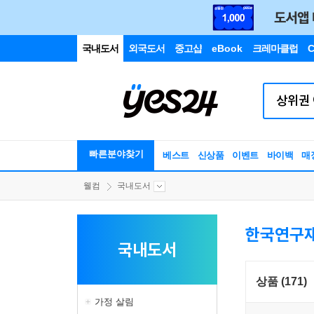
국내도서
외국도서
중고샵
eBook
크레마클럽
C
빠른분야찾기
베스트
신상품
이벤트
바이백
매
웰컴
국내도서
한국연구재
국내도서
상품 (171)
가정 살림