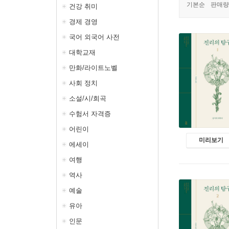
기본순
판매량
건강 취미
경제 경영
국어 외국어 사전
대학교재
만화/라이트노벨
사회 정치
소설/시/희곡
수험서 자격증
어린이
미리보기
에세이
여행
역사
예술
유아
인문