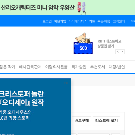
로그인
회원가입
마이페이지
카트
주문/배송
고객센터
Gl
젊은 작가
예사단독판매
이달의사은품
특가할인
추천도서
대량/법인
전체선택
카트에 넣기
바로구매
리스트에 넣기