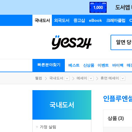
국내도서
외국도서
중고샵
eBook
크레마클럽
C
빠른분야찾기
베스트
신상품
이벤트
바이백
매
웰컴
국내도서
에세이
휴먼 에세이
인플루엔셜
국내도서
상품 (3)
가정 살림