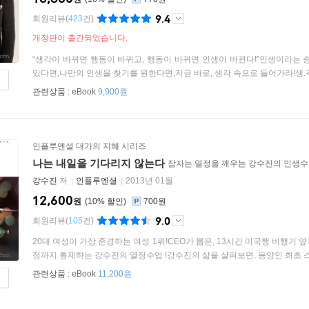
9.4
회원리뷰
(
423
건)
개정판이 출간되었습니다.
“생각이 바뀌면 행동이 바뀌고, 행동이 바뀌면 인생이 바뀐다!”인생이라는 
있다면,나만의 인생을 찾기를 원한다면,지금 바로, 생각 속으로 들어가라!생.각.은
관련상품 :
eBook
9,900원
인플루엔셜 대가의 지혜 시리즈
나는 내일을 기다리지 않는다
잠자는 열정을 깨우는 강수진의 인생
강수진
저
인플루엔셜
2013년 01월
12,600
원
10
%
700원
9.0
회원리뷰
(
105
건)
20대 여성이 가장 존경하는 여성 1위!CEO가 뽑은, 13시간 미국행 비행기 
정까지 통제하는 강수진의 열정수업 !강수진의 삶을 살펴보면, 동양인 최초 스위
관련상품 :
eBook
11,200원