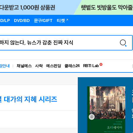
D/LP
DVD/BD
문구
/GIFT
티켓
독서유형검사
RBTI Lab
장안내
채널예스
사락
예스펀딩
클래스24
독서유형검사
 대가의 지혜 시리즈