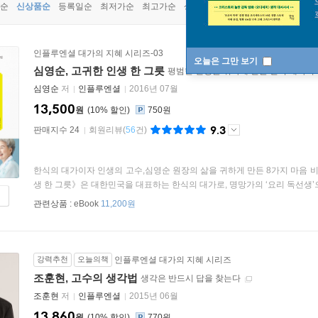
순
신상품순
등록일순
최저가순
최고가순
상품명순
인플루엔셜 대가의 지혜 시리즈-03
오늘은 그만 보기
심영순, 고귀한 인생 한 그릇
평범한 인생을 귀하게 만든 한식 대가의
심영순
저
인플루엔셜
2016년 07월
13,500
원
10
%
750원
9.3
판매지수 24
회원리뷰
(
56
건)
한식의 대가이자 인생의 고수,심영순 원장의 삶을 귀하게 만든 8가지 마음 비
생 한 그릇》은 대한민국을 대표하는 한식의 대가로, 명망가의 ‘요리 독선생’으로
관련상품 :
eBook
11,200원
강력추천
오늘의책
인플루엔셜 대가의 지혜 시리즈
조훈현, 고수의 생각법
생각은 반드시 답을 찾는다
조훈현
저
인플루엔셜
2015년 06월
13,860
원
10
%
770원