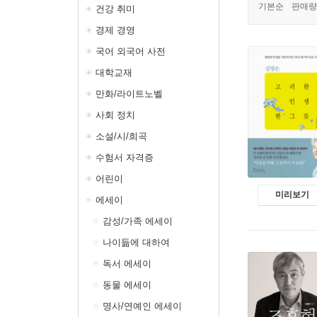
기본순
판매량
건강 취미
경제 경영
국어 외국어 사전
대학교재
만화/라이트노벨
사회 정치
소설/시/희곡
수험서 자격증
어린이
미리보기
에세이
감성/가족 에세이
나이듦에 대하여
독서 에세이
동물 에세이
명사/연예인 에세이