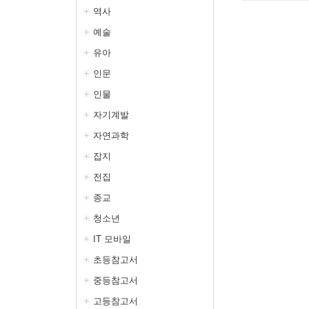
역사
예술
유아
인문
인물
자기계발
자연과학
잡지
전집
종교
청소년
IT 모바일
초등참고서
중등참고서
고등참고서