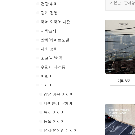
기본순
판매량
건강 취미
경제 경영
국어 외국어 사전
대학교재
만화/라이트노벨
사회 정치
소설/시/희곡
수험서 자격증
어린이
미리보기
에세이
감성/가족 에세이
나이듦에 대하여
독서 에세이
동물 에세이
명사/연예인 에세이