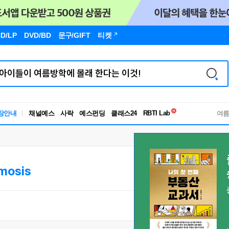
D/LP
DVD/BD
문구
/GIFT
티켓
독서유형검사
RBTI Lab
장안내
채널예스
사락
예스펀딩
클래스24
독서유형검사
여
mosis