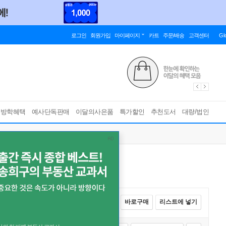
로그인
회원가입
마이페이지
카트
주문/배송
고객센터
Gl
름방학혜택
예사단독판매
이달의사은품
특가할인
추천도서
대량/법인
전체선택
카트에 넣기
바로구매
리스트에 넣기