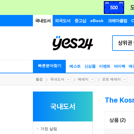
국내도서
외국도서
중고샵
eBook
크레마클럽
C
빠른분야찾기
베스트
신상품
이벤트
바이백
매
웰컴
국내도서
에세이
포토 에세이
The Kos
국내도서
상품 (2)
가정 살림