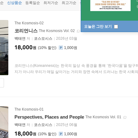
순
신상품순
등록일순
최저가순
최고가순
상품명순
The Kosmosis-02
오늘은 그만 보기
코리언니스
The Kosmosis Vol. 02
백태연
저
코스모시스
2026년 03월
18,000
원
10
%
1,000원
코리언니스(Koreanness)는 한국의 일상 속 풍경을 통해 ‘한국다움’을 
지가 아니라 우리가 매일 살아가는 거리와 장면 속에서 드러나는 한국 사회의 감
The Kosmosis-01
Perspectives, Places and People
The Kosmosis Vol. 01
백태연
저
코스모시스
2025년 06월
18,000
원
10
%
1,000원