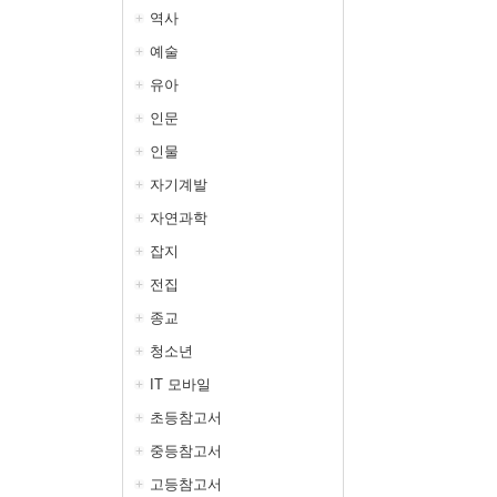
역사
예술
유아
인문
인물
자기계발
자연과학
잡지
전집
종교
청소년
IT 모바일
초등참고서
중등참고서
고등참고서