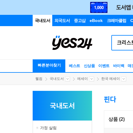
국내도서
외국도서
중고샵
eBook
크레마클럽
C
빠른분야찾기
베스트
신상품
이벤트
바이백
매
웰컴
국내도서
에세이
한국 에세이
핀다
국내도서
상품 (2)
가정 살림