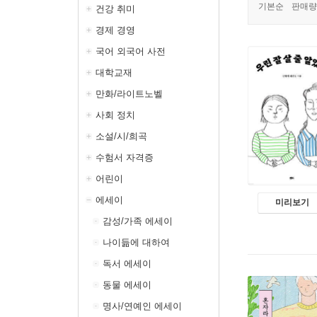
기본순
판매량
건강 취미
경제 경영
국어 외국어 사전
대학교재
만화/라이트노벨
사회 정치
소설/시/희곡
수험서 자격증
어린이
에세이
미리보기
감성/가족 에세이
나이듦에 대하여
독서 에세이
동물 에세이
명사/연예인 에세이