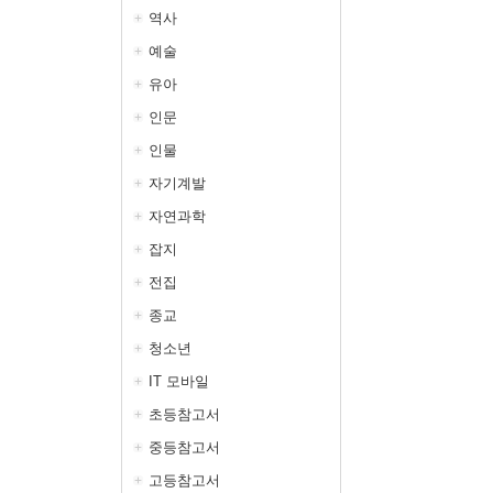
역사
예술
유아
인문
인물
자기계발
자연과학
잡지
전집
종교
청소년
IT 모바일
초등참고서
중등참고서
고등참고서