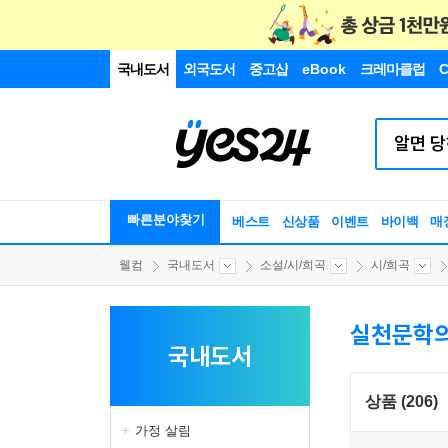
국내도서
외국도서
중고샵
eBook
크레마클럽
C
빠른분야찾기
베스트
신상품
이벤트
바이백
매
웰컴
국내도서
소설/시/희곡
시/희곡
실천문학의
국내도서
상품 (206)
가정 살림