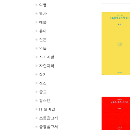
여행
역사
예술
유아
인문
인물
자기계발
자연과학
잡지
전집
종교
청소년
IT 모바일
초등참고서
중등참고서