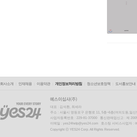
회사소개
인재채용
이용약관
개인정보처리방침
청소년보호정책
도서홍보안내
대표 : 김석환, 최세라
주소 : 서울시 영등포구 은행로 11, 5층~6층(여의도동,일신
사업자등록번호 : 229-81-37000 통신판매업신고 : 제 200
이메일 : yes24help@yes24.com 호스팅 서비스사업자 :
Copyright ⓒ YES24 Corp. All Rights Reserved.