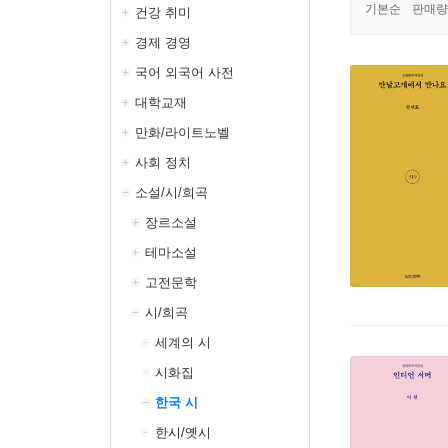
기본순
판매량
건강 취미
경제 경영
국어 외국어 사전
대학교재
만화/라이트노벨
사회 정치
소설/시/희곡
장르소설
테마소설
고전문학
시/희곡
세계의 시
시화집
한국 시
한시/옛시