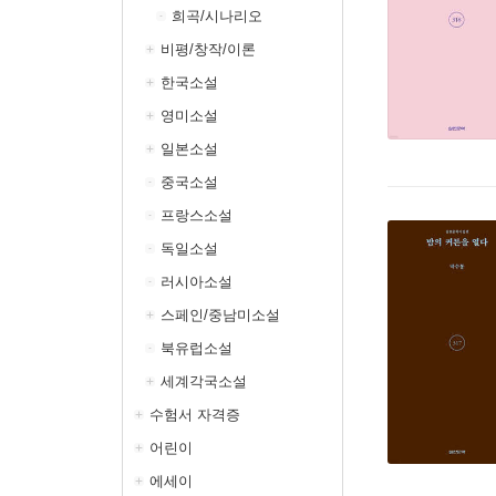
희곡/시나리오
비평/창작/이론
한국소설
영미소설
일본소설
중국소설
프랑스소설
독일소설
러시아소설
스페인/중남미소설
북유럽소설
세계각국소설
수험서 자격증
어린이
에세이