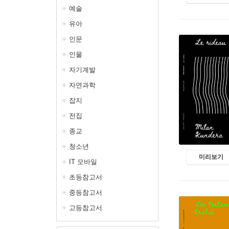
예술
유아
인문
인물
자기계발
자연과학
잡지
전집
종교
청소년
미리보기
IT 모바일
초등참고서
중등참고서
고등참고서