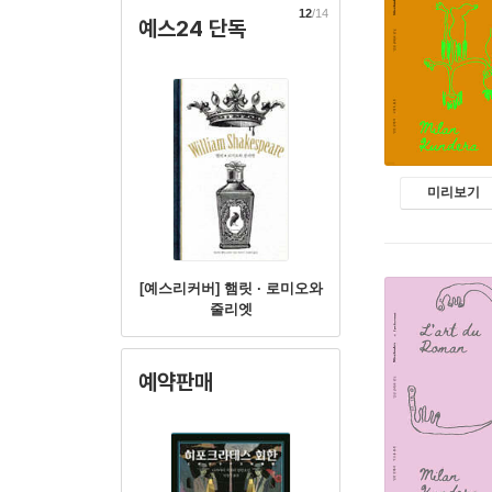
12
/14
예스24 단독
미리보기
[예스리커버] 햄릿 · 로미오와
줄리엣
예약판매