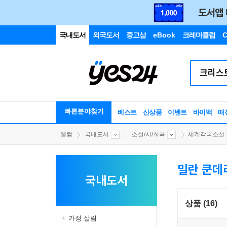
국내도서
외국도서
중고샵
eBook
크레마클럽
C
빠른분야찾기
베스트
신상품
이벤트
바이백
매
웰컴
국내도서
소설/시/희곡
세계각국소설
밀란 쿤데
국내도서
상품 (16)
가정 살림