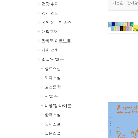
기본순
판매량
건강 취미
경제 경영
국어 외국어 사전
대학교재
만화/라이트노벨
사회 정치
소설/시/희곡
장르소설
테마소설
고전문학
시/희곡
비평/창작/이론
한국소설
영미소설
일본소설